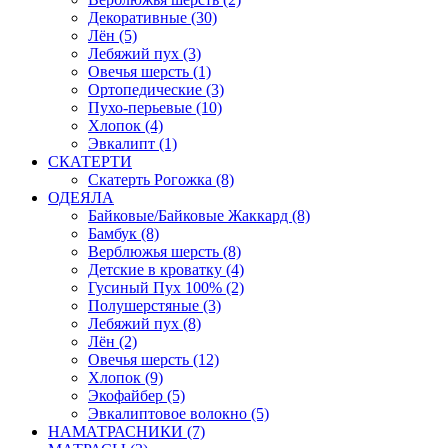
Декоративные (30)
Лён (5)
Лебяжий пух (3)
Овечья шерсть (1)
Ортопедические (3)
Пухо-перьевые (10)
Хлопок (4)
Эвкалипт (1)
СКАТЕРТИ
Скатерть Рогожка (8)
ОДЕЯЛА
Байковые/Байковые Жаккард (8)
Бамбук (8)
Верблюжья шерсть (8)
Детские в кроватку (4)
Гусиный Пух 100% (2)
Полушерстяные (3)
Лебяжий пух (8)
Лён (2)
Овечья шерсть (12)
Хлопок (9)
Экофайбер (5)
Эвкалиптовое волокно (5)
НАМАТРАСНИКИ (7)