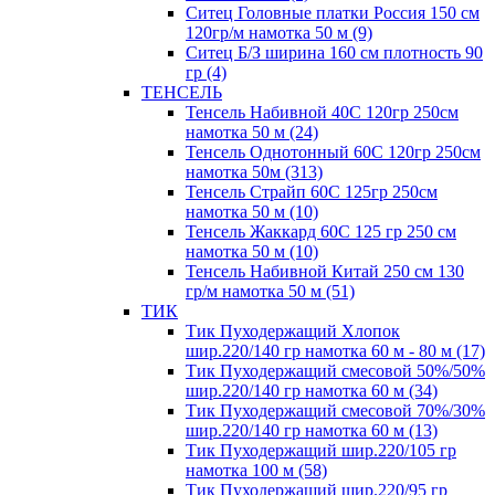
Ситец Головные платки Россия 150 см
120гр/м намотка 50 м (9)
Ситец Б/З ширина 160 см плотность 90
гр (4)
ТЕНСЕЛЬ
Тенсель Набивной 40С 120гр 250см
намотка 50 м (24)
Тенсель Однотонный 60С 120гр 250см
намотка 50м (313)
Тенсель Страйп 60С 125гр 250см
намотка 50 м (10)
Тенсель Жаккард 60С 125 гр 250 см
намотка 50 м (10)
Тенсель Набивной Китай 250 см 130
гр/м намотка 50 м (51)
ТИК
Тик Пуходержащий Хлопок
шир.220/140 гр намотка 60 м - 80 м (17)
Тик Пуходержащий смесовой 50%/50%
шир.220/140 гр намотка 60 м (34)
Тик Пуходержащий смесовой 70%/30%
шир.220/140 гр намотка 60 м (13)
Тик Пуходержащий шир.220/105 гр
намотка 100 м (58)
Тик Пуходержащий шир.220/95 гр