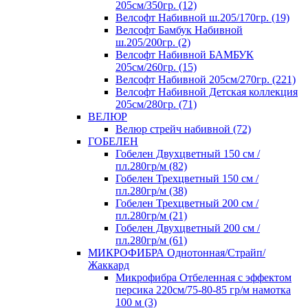
205см/350гр. (12)
Велсофт Набивной ш.205/170гр. (19)
Велсофт Бамбук Набивной
ш.205/200гр. (2)
Велсофт Набивной БАМБУК
205см/260гр. (15)
Велсофт Набивной 205см/270гр. (221)
Велсофт Набивной Детская коллекция
205см/280гр. (71)
ВЕЛЮР
Велюр стрейч набивной (72)
ГОБЕЛЕН
Гобелен Двухцветный 150 см /
пл.280гр/м (82)
Гобелен Трехцветный 150 см /
пл.280гр/м (38)
Гобелен Трехцветный 200 см /
пл.280гр/м (21)
Гобелен Двухцветный 200 см /
пл.280гр/м (61)
МИКРОФИБРА Однотонная/Страйп/
Жаккард
Микрофибра Отбеленная с эффектом
персика 220см/75-80-85 гр/м намотка
100 м (3)