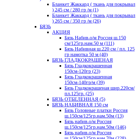
Бланкет Жаккард ( ткань для покрывал
) 245 см / 280 гр /м (1)
Бланкет Жаккард ( ткань для покрывал
) 265 см / 350 гр /м (26)
БЯЗЬ
АКЦИЯ
Бязь Набив.о/м Россия ш.150
см/125гр.нам.50 м (111)
Бязь Набивная ш.220 см / пл. 125
гр намотка 50 м (40)
БЯЗЬ ГЛАДКОКРАШЕНАЯ
Бязь Гладкокрашенная
150см-120гр (23)
Бязь Гладкокрашенная
150см-140гр/м (39)
Бязь Гладкокрашеная шир.220см/
пл.125гр. (25)
БЯЗЬ ОТБЕЛЕННАЯ (5)
БЯЗЬ НАБИВНАЯ 150 см
Бязь Головные платки Россия
ш.150см/125гр.нам.50м (13)
Бязь набив.о/м Россия
ш.150см/125гр.нам.50м (146)
Бязь набив.о/м Россия
ш.150см/125гр.нам.70м (228)