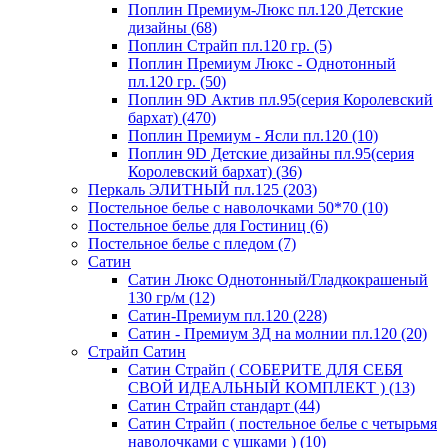
Поплин Премиум-Люкс пл.120 Детские
дизайны (68)
Поплин Страйп пл.120 гр. (5)
Поплин Премиум Люкс - Однотонный
пл.120 гр. (50)
Поплин 9D Актив пл.95(серия Королевский
бархат) (470)
Поплин Премиум - Ясли пл.120 (10)
Поплин 9D Детские дизайны пл.95(серия
Королевский бархат) (36)
Перкаль ЭЛИТНЫЙ пл.125 (203)
Постельное белье с наволочками 50*70 (10)
Постельное белье для Гостиниц (6)
Постельное белье с пледом (7)
Сатин
Сатин Люкс Однотонный/Гладкокрашеный
130 гр/м (12)
Сатин-Премиум пл.120 (228)
Сатин - Премиум 3Д на молнии пл.120 (20)
Страйп Сатин
Сатин Страйп ( СОБЕРИТЕ ДЛЯ СЕБЯ
СВОЙ ИДЕАЛЬНЫЙ КОМПЛЕКТ ) (13)
Сатин Страйп стандарт (44)
Сатин Страйп ( постельное белье с четырьмя
наволочками с ушками ) (10)