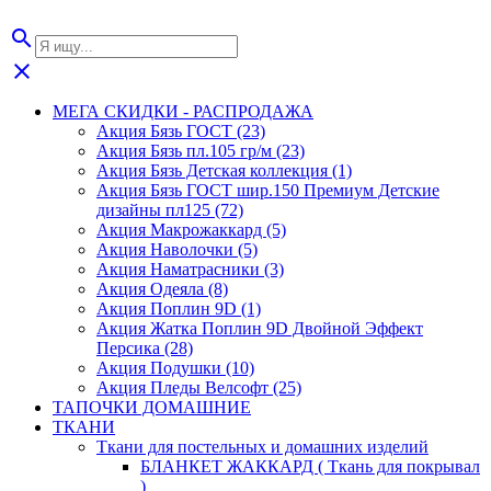
search
close
МЕГА СКИДКИ - РАСПРОДАЖА
Акция Бязь ГОСТ (23)
Акция Бязь пл.105 гр/м (23)
Акция Бязь Детская коллекция (1)
Акция Бязь ГОСТ шир.150 Премиум Детские
дизайны пл125 (72)
Акция Макрожаккард (5)
Акция Наволочки (5)
Акция Наматрасники (3)
Акция Одеяла (8)
Акция Поплин 9D (1)
Акция Жатка Поплин 9D Двойной Эффект
Персика (28)
Акция Подушки (10)
Акция Пледы Велсофт (25)
ТАПОЧКИ ДОМАШНИЕ
ТКАНИ
Ткани для постельных и домашних изделий
БЛАНКЕТ ЖАККАРД ( Ткань для покрывал
)