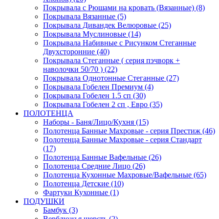
Покрывала с Рюшами на кровать (Вязанные) (8)
Покрывала Вязанные (5)
Покрывала Дивандек Велюровые (25)
Покрывала Муслиновые (14)
Покрывала Набивные с Рисунком Стеганные
Двухсторонние (40)
Покрывала Стеганные ( серия пэчворк +
наволочки 50/70 ) (22)
Покрывала Однотонные Стеганные (27)
Покрывала Гобелен Премиум (4)
Покрывала Гобелен 1.5 сп (30)
Покрывала Гобелен 2 сп , Евро (35)
ПОЛОТЕНЦА
Наборы - Баня/Лицо/Кухня (15)
Полотенца Банные Махровые - серия Престиж (46)
Полотенца Банные Махровые - серия Стандарт
(17)
Полотенца Банные Вафельные (26)
Полотенца Средние Лицо (26)
Полотенца Кухонные Махровые/Вафельные (65)
Полотенца Детские (10)
Фартуки Кухонные (1)
ПОДУШКИ
Бамбук (3)
Верблюжья шерсть (2)