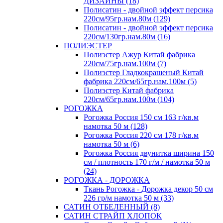
ДИЗАЙНЫ (18)
Полисатин - двойной эффект персика
220см/95гр.нам.80м (129)
Полисатин - двойной эффект персика
220см/130гр.нам.80м (16)
ПОЛИЭСТЕР
Полиэстер Ажур Китай фабрика
220см/75гр.нам.100м (7)
Полиэстер Гладкокрашеный Китай
фабрика 220см/65гр.нам.100м (5)
Полиэстер Китай фабрика
220см/65гр.нам.100м (104)
РОГОЖКА
Рогожка Россия 150 см 163 г/кв.м
намотка 50 м (128)
Рогожка Россия 220 см 178 г/кв.м
намотка 50 м (6)
Рогожка Россия двунитка ширина 150
см / плотность 170 г/м / намотка 50 м
(24)
РОГОЖКА - ДОРОЖКА
Ткань Рогожка - Дорожка декор 50 см
226 гр/м намотка 50 м (33)
САТИН ОТБЕЛЕННЫЙ (8)
САТИН СТРАЙП ХЛОПОК