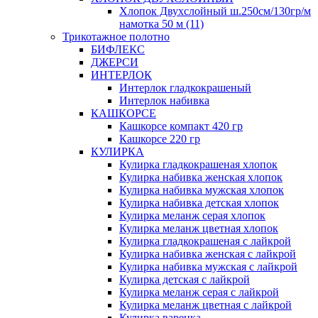
Хлопок Двухслойный ш.250см/130гр/м
намотка 50 м (11)
Трикотажное полотно
БИФЛЕКС
ДЖЕРСИ
ИНТЕРЛОК
Интерлок гладкокрашеный
Интерлок набивка
КАШКОРСЕ
Кашкорсе компакт 420 гр
Кашкорсе 220 гр
КУЛИРКА
Кулирка гладкокрашеная хлопок
Кулирка набивка женская хлопок
Кулирка набивка мужская хлопок
Кулирка набивка детская хлопок
Кулирка меланж серая хлопок
Кулирка меланж цветная хлопок
Кулирка гладкокрашеная с лайкрой
Кулирка набивка женская с лайкрой
Кулирка набивка мужская с лайкрой
Кулирка детская с лайкрой
Кулирка меланж серая с лайкрой
Кулирка меланж цветная с лайкрой
Кулирка варенка