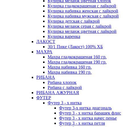
Кулирка меланж цветная хлопок
Кулирка гладкокрашеная с лайкрой
Кулирка набивка женская с лайкрой
Кулирка набивка мужская с лайкрой
Кулирка детская с лайкрой
Кулирка меланж серая с лайкрой
Кулирка меланж цветная с лайкрой
Кулирка варенка
ЛАКОСТ
30/1 Пике (Лакост) 100% ХБ
МАХРА
Махра гладкокрашеная 160 гр.
Махра гладкокрашеная 190 гр.
Махра набивка 160 гр.
Махра набивка 190 гр.
РИБАНА
Рибана хлопок
Рибана с лайкрой
РИБАНА АЖУРНАЯ
ФУТЕР
Футер 3 - х нитка
Футер 3-х нитка диагональ
Футер 3 - х нитка барашек флис
Футер 3 - х нитка начес пенье
Футер 3 - х нитка петля