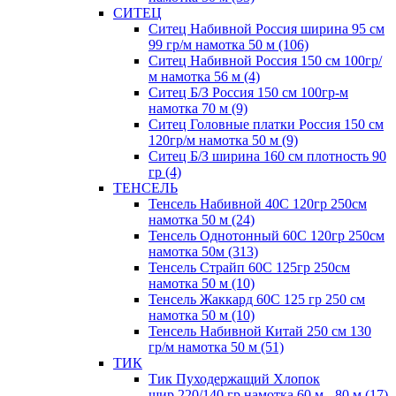
СИТЕЦ
Ситец Набивной Россия ширина 95 см
99 гр/м намотка 50 м (106)
Ситец Набивной Россия 150 см 100гр/
м намотка 56 м (4)
Ситец Б/З Россия 150 см 100гр-м
намотка 70 м (9)
Ситец Головные платки Россия 150 см
120гр/м намотка 50 м (9)
Ситец Б/З ширина 160 см плотность 90
гр (4)
ТЕНСЕЛЬ
Тенсель Набивной 40С 120гр 250см
намотка 50 м (24)
Тенсель Однотонный 60С 120гр 250см
намотка 50м (313)
Тенсель Страйп 60С 125гр 250см
намотка 50 м (10)
Тенсель Жаккард 60С 125 гр 250 см
намотка 50 м (10)
Тенсель Набивной Китай 250 см 130
гр/м намотка 50 м (51)
ТИК
Тик Пуходержащий Хлопок
шир.220/140 гр намотка 60 м - 80 м (17)