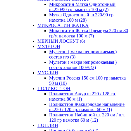
Микросатин Мятка Однотонный
ш.250/90 гр намотка 100 м (2)
Мятка Однотонный ш.220/90 гр
намотка 100 м (28)
МИКРОСАТИН ЖАТКА
Микросатин Жатка Премиум 220 см 80
гр/м намотка 100 м (7)
МЕРНЫЙ ЛОСКУТ (6)
МУЛЕТОН
Мулетон ( махра непромокаемая )
состав п/э (3)
Мулетон ( махра непромокаемая )
состав хлопок 100% (3)
МУСЛИН
Муслин Россия 150 см 100 гр намотка
50 м (10)
ПОЛИКОТТОН
Поликоттон Ажур ш.220 / 128 гр.
намотка 80 м (1)
Поликоттон Жаккардовое напыление
ш.220 / 120 гр. намотка 60 м (1)
Поликоттон Набивной ш. 220 см / пл.
120 гр намотка 60 м (12)
ПОПЛИН
Поплин Отбеленный (2)