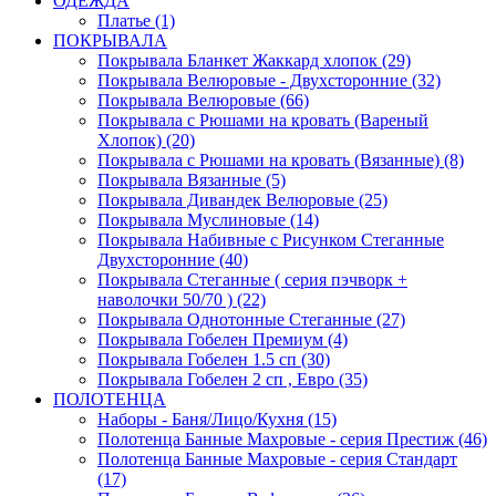
ОДЕЖДА
Платье (1)
ПОКРЫВАЛА
Покрывала Бланкет Жаккард хлопок (29)
Покрывала Велюровые - Двухсторонние (32)
Покрывала Велюровые (66)
Покрывала с Рюшами на кровать (Вареный
Хлопок) (20)
Покрывала с Рюшами на кровать (Вязанные) (8)
Покрывала Вязанные (5)
Покрывала Дивандек Велюровые (25)
Покрывала Муслиновые (14)
Покрывала Набивные с Рисунком Стеганные
Двухсторонние (40)
Покрывала Стеганные ( серия пэчворк +
наволочки 50/70 ) (22)
Покрывала Однотонные Стеганные (27)
Покрывала Гобелен Премиум (4)
Покрывала Гобелен 1.5 сп (30)
Покрывала Гобелен 2 сп , Евро (35)
ПОЛОТЕНЦА
Наборы - Баня/Лицо/Кухня (15)
Полотенца Банные Махровые - серия Престиж (46)
Полотенца Банные Махровые - серия Стандарт
(17)