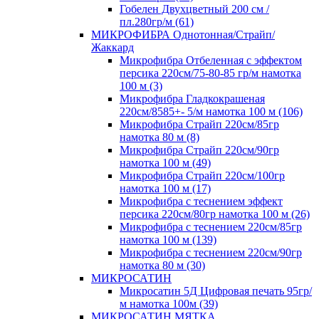
Гобелен Двухцветный 200 см /
пл.280гр/м (61)
МИКРОФИБРА Однотонная/Страйп/
Жаккард
Микрофибра Отбеленная с эффектом
персика 220см/75-80-85 гр/м намотка
100 м (3)
Микрофибра Гладкокрашеная
220см/8585+- 5/м намотка 100 м (106)
Микрофибра Страйп 220см/85гр
намотка 80 м (8)
Микрофибра Страйп 220см/90гр
намотка 100 м (49)
Микрофибра Страйп 220см/100гр
намотка 100 м (17)
Микрофибра с теснением эффект
персика 220см/80гр намотка 100 м (26)
Микрофибра с теснением 220см/85гр
намотка 100 м (139)
Микрофибра с теснением 220см/90гр
намотка 80 м (30)
МИКРОСАТИН
Микросатин 5Д Цифровая печать 95гр/
м намотка 100м (39)
МИКРОСАТИН МЯТКА