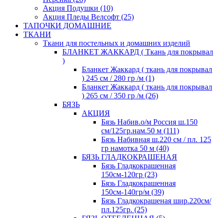
Акция Подушки (10)
Акция Пледы Велсофт (25)
ТАПОЧКИ ДОМАШНИЕ
ТКАНИ
Ткани для постельных и домашних изделий
БЛАНКЕТ ЖАККАРД ( Ткань для покрывал
)
Бланкет Жаккард ( ткань для покрывал
) 245 см / 280 гр /м (1)
Бланкет Жаккард ( ткань для покрывал
) 265 см / 350 гр /м (26)
БЯЗЬ
АКЦИЯ
Бязь Набив.о/м Россия ш.150
см/125гр.нам.50 м (111)
Бязь Набивная ш.220 см / пл. 125
гр намотка 50 м (40)
БЯЗЬ ГЛАДКОКРАШЕНАЯ
Бязь Гладкокрашенная
150см-120гр (23)
Бязь Гладкокрашенная
150см-140гр/м (39)
Бязь Гладкокрашеная шир.220см/
пл.125гр. (25)