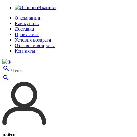
Иваново
О компании
Как купить
Доставка
Прайс-лист
Условия возврата
Отзывы и вопросы
Контакты
®
search
search
войти