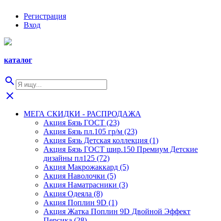
Регистрация
Вход
каталог
search
close
МЕГА СКИДКИ - РАСПРОДАЖА
Акция Бязь ГОСТ (23)
Акция Бязь пл.105 гр/м (23)
Акция Бязь Детская коллекция (1)
Акция Бязь ГОСТ шир.150 Премиум Детские
дизайны пл125 (72)
Акция Макрожаккард (5)
Акция Наволочки (5)
Акция Наматрасники (3)
Акция Одеяла (8)
Акция Поплин 9D (1)
Акция Жатка Поплин 9D Двойной Эффект
Персика (28)