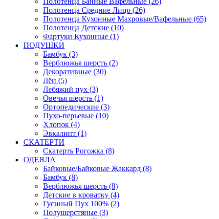
Полотенца Банные Вафельные (26)
Полотенца Средние Лицо (26)
Полотенца Кухонные Махровые/Вафельные (65)
Полотенца Детские (10)
Фартуки Кухонные (1)
ПОДУШКИ
Бамбук (3)
Верблюжья шерсть (2)
Декоративные (30)
Лён (5)
Лебяжий пух (3)
Овечья шерсть (1)
Ортопедические (3)
Пухо-перьевые (10)
Хлопок (4)
Эвкалипт (1)
СКАТЕРТИ
Скатерть Рогожка (8)
ОДЕЯЛА
Байковые/Байковые Жаккард (8)
Бамбук (8)
Верблюжья шерсть (8)
Детские в кроватку (4)
Гусиный Пух 100% (2)
Полушерстяные (3)