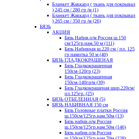
Бланкет Жаккард ( ткань для покрывал
) 245 см / 280 гр /м (1)
Бланкет Жаккард ( ткань для покрывал
) 265 см / 350 гр /м (26)
БЯЗЬ
АКЦИЯ
Бязь Набив.о/м Россия ш.150
см/125гр.нам.50 м (111)
Бязь Набивная ш.220 см / пл. 125
гр намотка 50 м (40)
БЯЗЬ ГЛАДКОКРАШЕНАЯ
Бязь Гладкокрашенная
150см-120гр (23)
Бязь Гладкокрашенная
150см-140гр/м (39)
Бязь Гладкокрашеная шир.220см/
пл.125гр. (25)
БЯЗЬ ОТБЕЛЕННАЯ (5)
БЯЗЬ НАБИВНАЯ 150 см
Бязь Головные платки Россия
ш.150см/125гр.нам.50м (13)
Бязь набив.о/м Россия
ш.150см/125гр.нам.50м (146)
Бязь набив.о/м Россия
ш.150см/125гр.нам.70м (228)