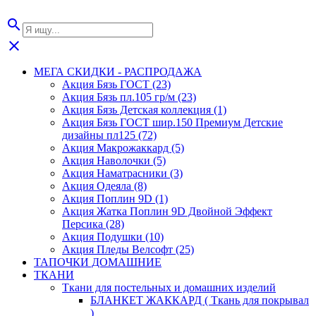
search
close
МЕГА СКИДКИ - РАСПРОДАЖА
Акция Бязь ГОСТ (23)
Акция Бязь пл.105 гр/м (23)
Акция Бязь Детская коллекция (1)
Акция Бязь ГОСТ шир.150 Премиум Детские
дизайны пл125 (72)
Акция Макрожаккард (5)
Акция Наволочки (5)
Акция Наматрасники (3)
Акция Одеяла (8)
Акция Поплин 9D (1)
Акция Жатка Поплин 9D Двойной Эффект
Персика (28)
Акция Подушки (10)
Акция Пледы Велсофт (25)
ТАПОЧКИ ДОМАШНИЕ
ТКАНИ
Ткани для постельных и домашних изделий
БЛАНКЕТ ЖАККАРД ( Ткань для покрывал
)