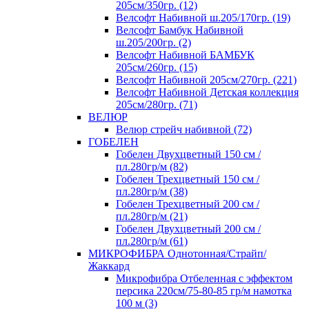
205см/350гр. (12)
Велсофт Набивной ш.205/170гр. (19)
Велсофт Бамбук Набивной
ш.205/200гр. (2)
Велсофт Набивной БАМБУК
205см/260гр. (15)
Велсофт Набивной 205см/270гр. (221)
Велсофт Набивной Детская коллекция
205см/280гр. (71)
ВЕЛЮР
Велюр стрейч набивной (72)
ГОБЕЛЕН
Гобелен Двухцветный 150 см /
пл.280гр/м (82)
Гобелен Трехцветный 150 см /
пл.280гр/м (38)
Гобелен Трехцветный 200 см /
пл.280гр/м (21)
Гобелен Двухцветный 200 см /
пл.280гр/м (61)
МИКРОФИБРА Однотонная/Страйп/
Жаккард
Микрофибра Отбеленная с эффектом
персика 220см/75-80-85 гр/м намотка
100 м (3)