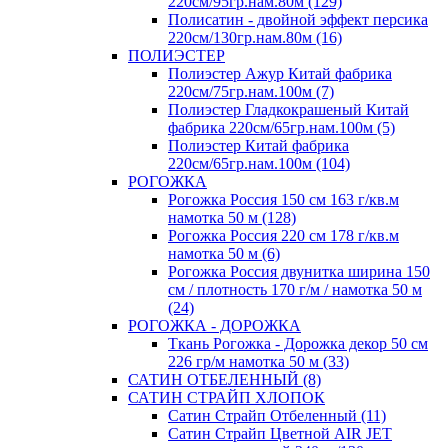
220см/95гр.нам.80м (129)
Полисатин - двойной эффект персика
220см/130гр.нам.80м (16)
ПОЛИЭСТЕР
Полиэстер Ажур Китай фабрика
220см/75гр.нам.100м (7)
Полиэстер Гладкокрашеный Китай
фабрика 220см/65гр.нам.100м (5)
Полиэстер Китай фабрика
220см/65гр.нам.100м (104)
РОГОЖКА
Рогожка Россия 150 см 163 г/кв.м
намотка 50 м (128)
Рогожка Россия 220 см 178 г/кв.м
намотка 50 м (6)
Рогожка Россия двунитка ширина 150
см / плотность 170 г/м / намотка 50 м
(24)
РОГОЖКА - ДОРОЖКА
Ткань Рогожка - Дорожка декор 50 см
226 гр/м намотка 50 м (33)
САТИН ОТБЕЛЕННЫЙ (8)
САТИН СТРАЙП ХЛОПОК
Сатин Страйп Отбеленный (11)
Сатин Страйп Цветной AIR JET