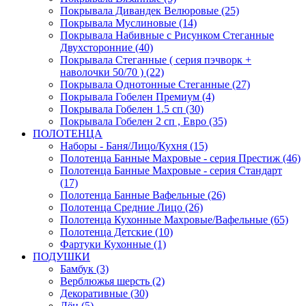
Покрывала Дивандек Велюровые (25)
Покрывала Муслиновые (14)
Покрывала Набивные с Рисунком Стеганные
Двухсторонние (40)
Покрывала Стеганные ( серия пэчворк +
наволочки 50/70 ) (22)
Покрывала Однотонные Стеганные (27)
Покрывала Гобелен Премиум (4)
Покрывала Гобелен 1.5 сп (30)
Покрывала Гобелен 2 сп , Евро (35)
ПОЛОТЕНЦА
Наборы - Баня/Лицо/Кухня (15)
Полотенца Банные Махровые - серия Престиж (46)
Полотенца Банные Махровые - серия Стандарт
(17)
Полотенца Банные Вафельные (26)
Полотенца Средние Лицо (26)
Полотенца Кухонные Махровые/Вафельные (65)
Полотенца Детские (10)
Фартуки Кухонные (1)
ПОДУШКИ
Бамбук (3)
Верблюжья шерсть (2)
Декоративные (30)
Лён (5)