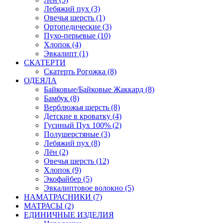
Лебяжий пух (3)
Овечья шерсть (1)
Ортопедические (3)
Пухо-перьевые (10)
Хлопок (4)
Эвкалипт (1)
СКАТЕРТИ
Скатерть Рогожка (8)
ОДЕЯЛА
Байковые/Байковые Жаккард (8)
Бамбук (8)
Верблюжья шерсть (8)
Детские в кроватку (4)
Гусиный Пух 100% (2)
Полушерстяные (3)
Лебяжий пух (8)
Лён (2)
Овечья шерсть (12)
Хлопок (9)
Экофайбер (5)
Эвкалиптовое волокно (5)
НАМАТРАСНИКИ (7)
МАТРАСЫ (2)
ЕДИНИЧНЫЕ ИЗДЕЛИЯ