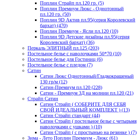
Поплин Страйп пл.120 гр. (5)
Поплин Премиум Люкс - Однотонный
пл.120 гр. (50)
Поплин 9D Актив пл.95(серия Королевский
бархат) (470)
Поплин Премиум - Ясли пл.120 (10)
Поплин 9D Детские дизайны пл.95(серия
Королевский бархат) (36)
Перкаль ЭЛИТНЫЙ пл.125 (203)
Постельное белье с наволочками 50*70 (10)
Постельное белье для Гостиниц (6)
Постельное белье с пледом (7)
Сатин
Сатин Люкс Однотонный/Гладкокрашеный
130 гр/м (12)
Сатин-Премиум пл.120 (228)
Сатин - Премиум 3Д на молнии пл.120 (21)
Страйп Сатин
Сатин Страйп ( СОБЕРИТЕ ДЛЯ СЕБЯ
СВОЙ ИДЕАЛЬНЫЙ КОМПЛЕКТ ) (13)
Сатин Страйп стандарт (44)
Сатин Страйп ( постельное белье с четырьмя
наволочками с ушками ) (10)
Сатин Страйп ( с простынью на резинке ) (7)
Зима - Лето Поплин Премиум - Люкс (61)