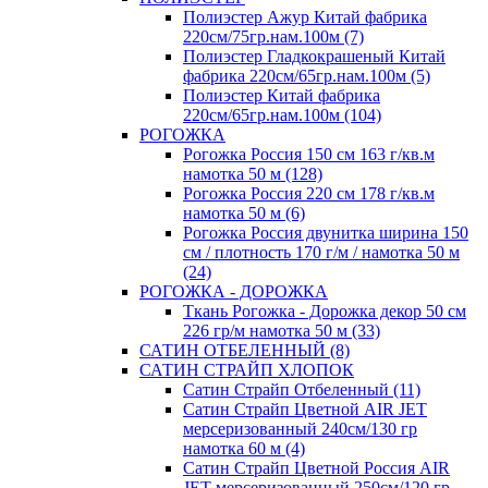
Полиэстер Ажур Китай фабрика
220см/75гр.нам.100м (7)
Полиэстер Гладкокрашеный Китай
фабрика 220см/65гр.нам.100м (5)
Полиэстер Китай фабрика
220см/65гр.нам.100м (104)
РОГОЖКА
Рогожка Россия 150 см 163 г/кв.м
намотка 50 м (128)
Рогожка Россия 220 см 178 г/кв.м
намотка 50 м (6)
Рогожка Россия двунитка ширина 150
см / плотность 170 г/м / намотка 50 м
(24)
РОГОЖКА - ДОРОЖКА
Ткань Рогожка - Дорожка декор 50 см
226 гр/м намотка 50 м (33)
САТИН ОТБЕЛЕННЫЙ (8)
САТИН СТРАЙП ХЛОПОК
Сатин Страйп Отбеленный (11)
Сатин Страйп Цветной AIR JET
мерсеризованный 240см/130 гр
намотка 60 м (4)
Сатин Страйп Цветной Россия AIR
JET мерсеризованный 250см/120 гр