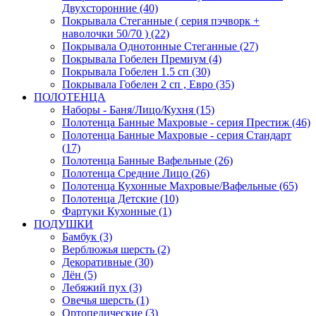
Двухсторонние (40)
Покрывала Стеганные ( серия пэчворк +
наволочки 50/70 ) (22)
Покрывала Однотонные Стеганные (27)
Покрывала Гобелен Премиум (4)
Покрывала Гобелен 1.5 сп (30)
Покрывала Гобелен 2 сп , Евро (35)
ПОЛОТЕНЦА
Наборы - Баня/Лицо/Кухня (15)
Полотенца Банные Махровые - серия Престиж (46)
Полотенца Банные Махровые - серия Стандарт
(17)
Полотенца Банные Вафельные (26)
Полотенца Средние Лицо (26)
Полотенца Кухонные Махровые/Вафельные (65)
Полотенца Детские (10)
Фартуки Кухонные (1)
ПОДУШКИ
Бамбук (3)
Верблюжья шерсть (2)
Декоративные (30)
Лён (5)
Лебяжий пух (3)
Овечья шерсть (1)
Ортопедические (3)