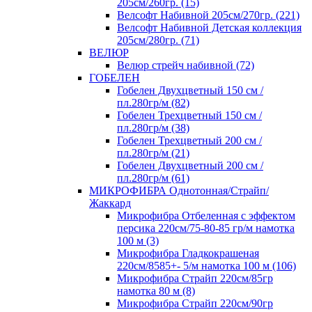
205см/260гр. (15)
Велсофт Набивной 205см/270гр. (221)
Велсофт Набивной Детская коллекция
205см/280гр. (71)
ВЕЛЮР
Велюр стрейч набивной (72)
ГОБЕЛЕН
Гобелен Двухцветный 150 см /
пл.280гр/м (82)
Гобелен Трехцветный 150 см /
пл.280гр/м (38)
Гобелен Трехцветный 200 см /
пл.280гр/м (21)
Гобелен Двухцветный 200 см /
пл.280гр/м (61)
МИКРОФИБРА Однотонная/Страйп/
Жаккард
Микрофибра Отбеленная с эффектом
персика 220см/75-80-85 гр/м намотка
100 м (3)
Микрофибра Гладкокрашеная
220см/8585+- 5/м намотка 100 м (106)
Микрофибра Страйп 220см/85гр
намотка 80 м (8)
Микрофибра Страйп 220см/90гр