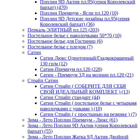
Поплин 9D Актив пл.95(серия Королевский
бархат) (470)
Поплин Премиум - Ясли пл.120 (10)
Поплин 9D Детские дизайны пл.95(серия
Королевский бархат) (36)
Перкаль ЭЛИТНЫЙ пл.125 (203)
Постельное белье с наволочками 50*70 (10)
Постельное белье для Гостиниц (6)
Постельное белье с пледом (7)
Сатин
Сатин Люкс Однотонный/Гладкокрашеный
130 гр/м (12)
Сатин-Премиум пл.120 (228)
Сатин - Премиум 3Д на молнии пл.120 (21)
Страйп Сатин
Сатин Страйп ( СОБЕРИТЕ ДЛЯ СЕБЯ
СВОЙ ИДЕАЛЬНЫЙ КОМПЛЕКТ ) (13)
Сатин Страйп стандарт (44)
Сатин Страйп ( постельное белье с четырьмя
наволочками с ушками ) (10)
Сатин Страйп ( с простынью на резинке ) (7)
Зима - Лето Поплин Премиум - Люкс (61)
Зима - Лето Поплин 9D Актив (серия Королевский
бархат) (55)
Зима - Лето Поплин Жатка 9Д Актив Двойной