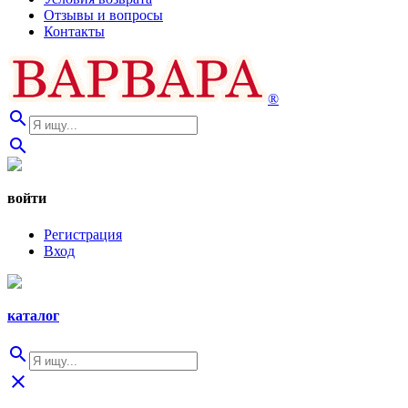
Отзывы и вопросы
Контакты
®
search
search
войти
Регистрация
Вход
каталог
search
close