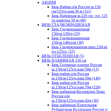
АКЦИЯ
Бязь Набив.о/м Россия ш.150
см/125гр.нам.50 м (111)
Бязь Набивная ш.220 см / пл. 125
гр намотка 50 м (40)
БЯЗЬ ГЛАДКОКРАШЕНАЯ
Бязь Гладкокрашенная
150см-120гр (23)
Бязь Гладкокрашенная
150см-140гр/м (39)
Бязь Гладкокрашеная шир.220см/
пл.125гр. (25)
БЯЗЬ ОТБЕЛЕННАЯ (5)
БЯЗЬ НАБИВНАЯ 150 см
Бязь Головные платки Россия
ш.150см/125гр.нам.50м (13)
Бязь набив.о/м Россия
ш.150см/125гр.нам.50м (146)
Бязь набив.о/м Россия
ш.150см/125гр.нам.70м (228)
Бязь набивная Коллекция Люкс
Россия о/м
ш.150см/125гр.нам.42м (30)
Бязь набивная Плательная/
Рубашечная Коллекция Россия о/