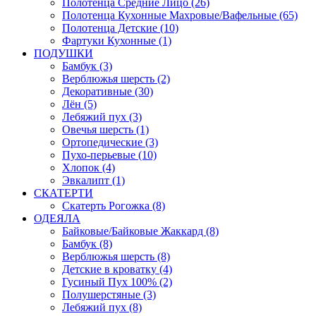
Полотенца Средние Лицо (26)
Полотенца Кухонные Махровые/Вафельные (65)
Полотенца Детские (10)
Фартуки Кухонные (1)
ПОДУШКИ
Бамбук (3)
Верблюжья шерсть (2)
Декоративные (30)
Лён (5)
Лебяжий пух (3)
Овечья шерсть (1)
Ортопедические (3)
Пухо-перьевые (10)
Хлопок (4)
Эвкалипт (1)
СКАТЕРТИ
Скатерть Рогожка (8)
ОДЕЯЛА
Байковые/Байковые Жаккард (8)
Бамбук (8)
Верблюжья шерсть (8)
Детские в кроватку (4)
Гусиный Пух 100% (2)
Полушерстяные (3)
Лебяжий пух (8)