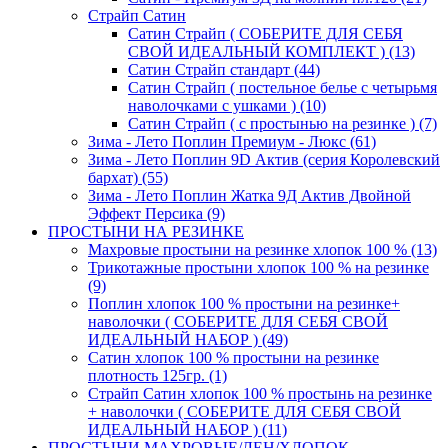
Страйп Сатин
Сатин Страйп ( СОБЕРИТЕ ДЛЯ СЕБЯ
СВОЙ ИДЕАЛЬНЫЙ КОМПЛЕКТ ) (13)
Сатин Страйп стандарт (44)
Сатин Страйп ( постельное белье с четырьмя
наволочками с ушками ) (10)
Сатин Страйп ( с простынью на резинке ) (7)
Зима - Лето Поплин Премиум - Люкс (61)
Зима - Лето Поплин 9D Актив (серия Королевский
бархат) (55)
Зима - Лето Поплин Жатка 9Д Актив Двойной
Эффект Персика (9)
ПРОСТЫНИ НА РЕЗИНКЕ
Махровые простыни на резинке хлопок 100 % (13)
Трикотажные простыни хлопок 100 % на резинке
(9)
Поплин хлопок 100 % простыни на резинке+
наволочки ( СОБЕРИТЕ ДЛЯ СЕБЯ СВОЙ
ИДЕАЛЬНЫЙ НАБОР ) (49)
Сатин хлопок 100 % простыни на резинке
плотность 125гр. (1)
Страйп Сатин хлопок 100 % простынь на резинке
+ наволочки ( СОБЕРИТЕ ДЛЯ СЕБЯ СВОЙ
ИДЕАЛЬНЫЙ НАБОР ) (11)
ПРОСТЫНИ МАХРОВЫЕ/ЛЕН/ХЛОПОК