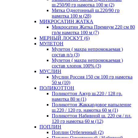
ш.250/90 гр намотка 100 м (2)
Мятка Однотонный ш.220/90 гр
намотка 100 м (28)
МИКРОСАТИН ЖАТКА
Микросатин Жатка Премиум 220 см 80
гр/м намотка 100 м (7)
МЕРНЫЙ ЛОСКУТ (6)
МУЛЕТОН
Мулетон ( махра непромокаемая )
состав п/э (3)
Мулетон ( махра непромокаемая )
состав хлопок 100% (3)
МУСЛИН
Муслин Россия 150 см 100 гр намотка
50 м (10)
ПОЛИКОТТОН
Поликоттон Ажур ш.220 / 128 гр.
намотка 80 м (1)
Поликоттон Жаккардовое напыление
ш.220 / 120 гр. намотка 60 м (1)
Поликоттон Набивной ш. 220 см / пл.
120 гр намотка 60 м (12)
ПОПЛИН
Поплин Отбеленный (2)
Поплин Однотонный / Набивной