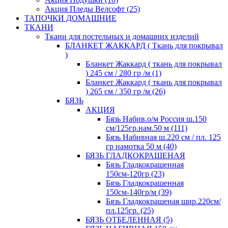
Акция Пледы Велсофт (25)
ТАПОЧКИ ДОМАШНИЕ
ТКАНИ
Ткани для постельных и домашних изделий
БЛАНКЕТ ЖАККАРД ( Ткань для покрывал
)
Бланкет Жаккард ( ткань для покрывал
) 245 см / 280 гр /м (1)
Бланкет Жаккард ( ткань для покрывал
) 265 см / 350 гр /м (26)
БЯЗЬ
АКЦИЯ
Бязь Набив.о/м Россия ш.150
см/125гр.нам.50 м (111)
Бязь Набивная ш.220 см / пл. 125
гр намотка 50 м (40)
БЯЗЬ ГЛАДКОКРАШЕНАЯ
Бязь Гладкокрашенная
150см-120гр (23)
Бязь Гладкокрашенная
150см-140гр/м (39)
Бязь Гладкокрашеная шир.220см/
пл.125гр. (25)
БЯЗЬ ОТБЕЛЕННАЯ (5)