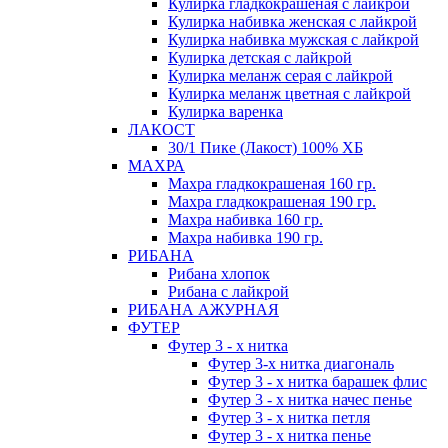
Кулирка гладкокрашеная с лайкрой
Кулирка набивка женская с лайкрой
Кулирка набивка мужская с лайкрой
Кулирка детская с лайкрой
Кулирка меланж серая с лайкрой
Кулирка меланж цветная с лайкрой
Кулирка варенка
ЛАКОСТ
30/1 Пике (Лакост) 100% ХБ
МАХРА
Махра гладкокрашеная 160 гр.
Махра гладкокрашеная 190 гр.
Махра набивка 160 гр.
Махра набивка 190 гр.
РИБАНА
Рибана хлопок
Рибана с лайкрой
РИБАНА АЖУРНАЯ
ФУТЕР
Футер 3 - х нитка
Футер 3-х нитка диагональ
Футер 3 - х нитка барашек флис
Футер 3 - х нитка начес пенье
Футер 3 - х нитка петля
Футер 3 - х нитка пенье