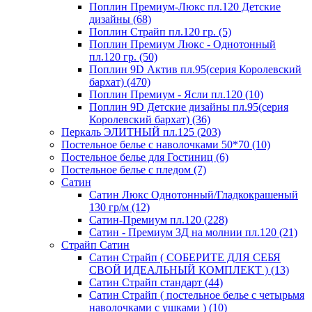
Поплин Премиум-Люкс пл.120 Детские
дизайны (68)
Поплин Страйп пл.120 гр. (5)
Поплин Премиум Люкс - Однотонный
пл.120 гр. (50)
Поплин 9D Актив пл.95(серия Королевский
бархат) (470)
Поплин Премиум - Ясли пл.120 (10)
Поплин 9D Детские дизайны пл.95(серия
Королевский бархат) (36)
Перкаль ЭЛИТНЫЙ пл.125 (203)
Постельное белье с наволочками 50*70 (10)
Постельное белье для Гостиниц (6)
Постельное белье с пледом (7)
Сатин
Сатин Люкс Однотонный/Гладкокрашеный
130 гр/м (12)
Сатин-Премиум пл.120 (228)
Сатин - Премиум 3Д на молнии пл.120 (21)
Страйп Сатин
Сатин Страйп ( СОБЕРИТЕ ДЛЯ СЕБЯ
СВОЙ ИДЕАЛЬНЫЙ КОМПЛЕКТ ) (13)
Сатин Страйп стандарт (44)
Сатин Страйп ( постельное белье с четырьмя
наволочками с ушками ) (10)