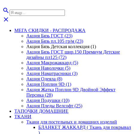
search
close
МЕГА СКИДКИ - РАСПРОДАЖА
Акция Бязь ГОСТ (23)
Акция Бязь пл.105 гр/м (23)
Акция Бязь Детская коллекция (1)
Акция Бязь ГОСТ шир.150 Премиум Детские
дизайны пл125 (72)
Акция Макрожаккард (5)
Акция Наволочки (5)
Акция Наматрасники (3)
Акция Одеяла (8)
Акция Поплин 9D (1)
Акция Жатка Поплин 9D Двойной Эффект
Персика (28)
Акция Подушки (10)
Акция Пледы Велсофт (25)
ТАПОЧКИ ДОМАШНИЕ
ТКАНИ
Ткани для постельных и домашних изделий
БЛАНКЕТ ЖАККАРД ( Ткань для покрывал
)