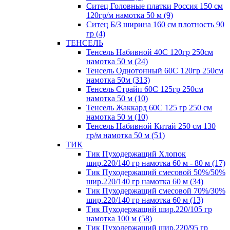
Ситец Головные платки Россия 150 см
120гр/м намотка 50 м (9)
Ситец Б/З ширина 160 см плотность 90
гр (4)
ТЕНСЕЛЬ
Тенсель Набивной 40С 120гр 250см
намотка 50 м (24)
Тенсель Однотонный 60С 120гр 250см
намотка 50м (313)
Тенсель Страйп 60С 125гр 250см
намотка 50 м (10)
Тенсель Жаккард 60С 125 гр 250 см
намотка 50 м (10)
Тенсель Набивной Китай 250 см 130
гр/м намотка 50 м (51)
ТИК
Тик Пуходержащий Хлопок
шир.220/140 гр намотка 60 м - 80 м (17)
Тик Пуходержащий смесовой 50%/50%
шир.220/140 гр намотка 60 м (34)
Тик Пуходержащий смесовой 70%/30%
шир.220/140 гр намотка 60 м (13)
Тик Пуходержащий шир.220/105 гр
намотка 100 м (58)
Тик Пуходержащий шир.220/95 гр