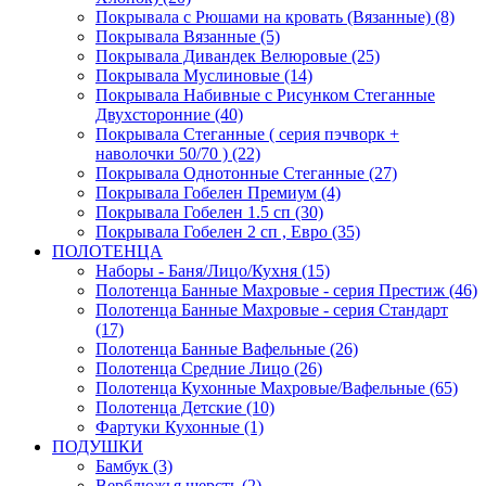
Покрывала с Рюшами на кровать (Вязанные) (8)
Покрывала Вязанные (5)
Покрывала Дивандек Велюровые (25)
Покрывала Муслиновые (14)
Покрывала Набивные с Рисунком Стеганные
Двухсторонние (40)
Покрывала Стеганные ( серия пэчворк +
наволочки 50/70 ) (22)
Покрывала Однотонные Стеганные (27)
Покрывала Гобелен Премиум (4)
Покрывала Гобелен 1.5 сп (30)
Покрывала Гобелен 2 сп , Евро (35)
ПОЛОТЕНЦА
Наборы - Баня/Лицо/Кухня (15)
Полотенца Банные Махровые - серия Престиж (46)
Полотенца Банные Махровые - серия Стандарт
(17)
Полотенца Банные Вафельные (26)
Полотенца Средние Лицо (26)
Полотенца Кухонные Махровые/Вафельные (65)
Полотенца Детские (10)
Фартуки Кухонные (1)
ПОДУШКИ
Бамбук (3)
Верблюжья шерсть (2)