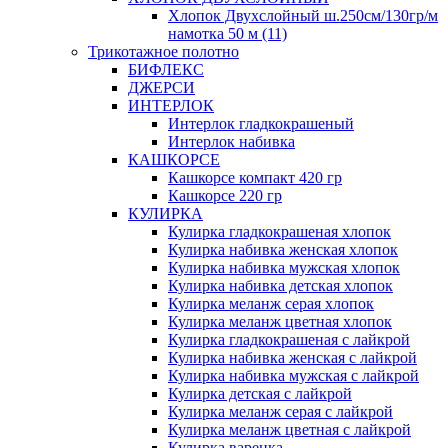
Хлопок Двухслойный ш.250см/130гр/м
намотка 50 м (11)
Трикотажное полотно
БИФЛЕКС
ДЖЕРСИ
ИНТЕРЛОК
Интерлок гладкокрашеный
Интерлок набивка
КАШКОРСЕ
Кашкорсе компакт 420 гр
Кашкорсе 220 гр
КУЛИРКА
Кулирка гладкокрашеная хлопок
Кулирка набивка женская хлопок
Кулирка набивка мужская хлопок
Кулирка набивка детская хлопок
Кулирка меланж серая хлопок
Кулирка меланж цветная хлопок
Кулирка гладкокрашеная с лайкрой
Кулирка набивка женская с лайкрой
Кулирка набивка мужская с лайкрой
Кулирка детская с лайкрой
Кулирка меланж серая с лайкрой
Кулирка меланж цветная с лайкрой
Кулирка варенка