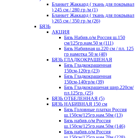
Бланкет Жаккард ( ткань для покрывал
) 245 см / 280 гр /м (1)
Бланкет Жаккард ( ткань для покрывал
) 265 см / 350 гр /м (26)
БЯЗЬ
АКЦИЯ
Бязь Набив.о/м Россия ш.150
см/125гр.нам.50 м (111)
Бязь Набивная ш.220 см / пл. 125
гр намотка 50 м (40)
БЯЗЬ ГЛАДКОКРАШЕНАЯ
Бязь Гладкокрашенная
150см-120гр (23)
Бязь Гладкокрашенная
150см-140гр/м (39)
Бязь Гладкокрашеная шир.220см/
пл.125гр. (25)
БЯЗЬ ОТБЕЛЕННАЯ (5)
БЯЗЬ НАБИВНАЯ 150 см
Бязь Головные платки Россия
ш.150см/125гр.нам.50м (13)
Бязь набив.о/м Россия
ш.150см/125гр.нам.50м (146)
Бязь набив.о/м Россия
ш.150см/125гр.нам.70м (228)