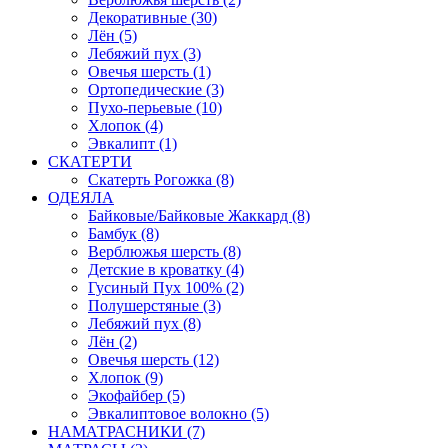
Декоративные (30)
Лён (5)
Лебяжий пух (3)
Овечья шерсть (1)
Ортопедические (3)
Пухо-перьевые (10)
Хлопок (4)
Эвкалипт (1)
СКАТЕРТИ
Скатерть Рогожка (8)
ОДЕЯЛА
Байковые/Байковые Жаккард (8)
Бамбук (8)
Верблюжья шерсть (8)
Детские в кроватку (4)
Гусиный Пух 100% (2)
Полушерстяные (3)
Лебяжий пух (8)
Лён (2)
Овечья шерсть (12)
Хлопок (9)
Экофайбер (5)
Эвкалиптовое волокно (5)
НАМАТРАСНИКИ (7)