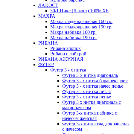
ЛАКОСТ
30/1 Пике (Лакост) 100% ХБ
МАХРА
Махра гладкокрашеная 160 гр.
Махра гладкокрашеная 190 гр.
Махра набивка 160 гр.
Махра набивка 190 гр.
РИБАНА
Рибана хлопок
Рибана с лайкрой
РИБАНА АЖУРНАЯ
ФУТЕР
Футер 3 - х нитка
Футер 3-х нитка диагональ
Футер 3 - х нитка барашек флис
Футер 3 - х нитка начес пенье
Футер 3 - х нитка петля
Футер 3 - х нитка пенье
Футер 3 х нитка диагональ с
макроначесом
Футер 3-х нитка набивка с
начесом женская
Футер 3-х нитка гладкокрашеная
с начесом