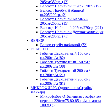
205см/350гр. (12)
Велсофт Набивной ш.205/170гр. (19)
Велсофт Бамбук Набивной
ш.205/200гр. (2)
Велсофт Набивной БАМБУК
205см/260гр. (15)
Велсофт Набивной 205см/270гр. (221)
Велсофт Набивной Детская коллекция
205см/280гр. (71)
ВЕЛЮР
Велюр стрейч набивной (72)
ГОБЕЛЕН
Гобелен Двухцветный 150 см /
пл.280гр/м (82)
Гобелен Трехцветный 150 см /
пл.280гр/м (38)
Гобелен Трехцветный 200 см /
пл.280гр/м (21)
Гобелен Двухцветный 200 см /
пл.280гр/м (61)
МИКРОФИБРА Однотонная/Страйп/
Жаккард
Микрофибра Отбеленная с эффектом
персика 220см/75-80-85 гр/м намотка
100 м (3)