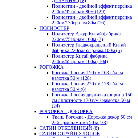
ДИЗАЙНЫ (18)
Полисатин - двойной эффект персика
220см/95гр.нам.80м (129)
Полисатин - двойной эффект персика
220см/130гр.нам.80м (16)
ПОЛИЭСТЕР
Полиэстер Ажур Китай фабрика
220см/75гр.нам.100м (7)
Полиэстер Гладкокрашеный Китай
фабрика 220см/65гр.нам.100м (5)
Полиэстер Китай фабрика
220см/65гр.нам.100м (104)
РОГОЖКА
Рогожка Россия 150 см 163 г/кв.м
намотка 50 м (128)
Рогожка Россия 220 см 178 г/кв.м
намотка 50 м (6)
Рогожка Россия двунитка ширина 150
см / плотность 170 г/м / намотка 50 м
(24)
РОГОЖКА - ДОРОЖКА
Ткань Рогожка - Дорожка декор 50 см
226 гр/м намотка 50 м (33)
САТИН ОТБЕЛЕННЫЙ (8)
САТИН СТРАЙП ХЛОПОК