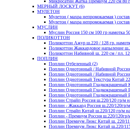
Микросатин Жатка Премиум 220 см 80 гр
МЕРНЫЙ ЛОСКУТ (6)
МУЛЕТОН
Мулетон ( махра непромокаемая ) состав 
Мулетон ( махра непромокаемая ) состав
МУСЛИН
Муслин Россия 150 см 100 гр намотка 50
ПОЛИКОТТОН
Поликоттон Ажур ш.220 / 128 гр. намотк
Поликоттон Жаккардовое напыление ш.220
Поликоттон Набивной ш. 220 см / пл. 120
ПОПЛИН
Поплин Отбеленный (2)
Поплин Однотонный / Набивной Россия 1
Поплин Однотонный / Набивной Россия 1
Поплин Однотонный Текстура Китай 220 
Поплин Однотонный Гладкокрашеный Кит
Поплин Однотонный Гладкокрашеный Рос
Поплин Однотонный Гладкокрашеный Росс
Поплин Страйп Россия ш.220/120 гр/м на
Поплин - Жаккард Россия ш.220/120гр/м
Поплин Страйп Китай ш.220/120 гр/м на
Поплин - Премиум Россия ш.220/120гр/м
Поплин Премиум Люкс Китай ш. 220/115
Поплин Премиум Люкс Китай ш.220/115 