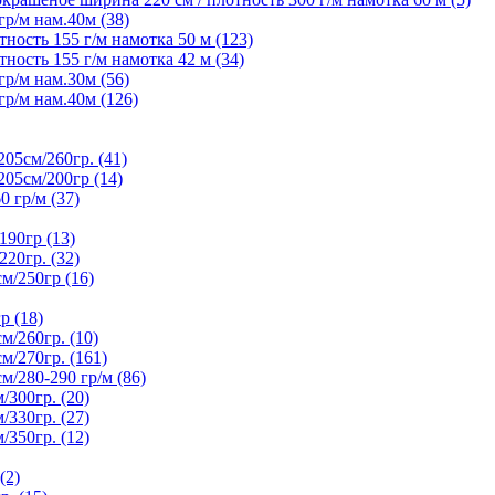
р/м нам.40м (38)
ность 155 г/м намотка 50 м (123)
ность 155 г/м намотка 42 м (34)
р/м нам.30м (56)
р/м нам.40м (126)
5см/260гр. (41)
05см/200гр (14)
гр/м (37)
90гр (13)
20гр. (32)
/250гр (16)
р (18)
/260гр. (10)
/270гр. (161)
280-290 гр/м (86)
300гр. (20)
330гр. (27)
350гр. (12)
(2)