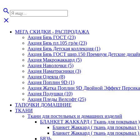
search
close
МЕГА СКИДКИ - РАСПРОДАЖА
Акция Бязь ГОСТ (23)
Акция Бязь пл.105 гр/м (23)
Акция Бязь Детская коллекция (1)
Акция Бязь ГОСТ шир.150 Премиум Детские дизайн
Акция Макрожаккард (5)
Акция Наволочки (5)
Акция Наматрасники (3)
Акция Одеяла (8)
Акция Поплин 9D (1)
Акция Жатка Поплин 9D Двойной Эффект Персика 
Акция Подушки (10)
Акция Пледы Велсофт (25)
ТАПОЧКИ ДОМАШНИЕ
ТКАНИ
Ткани для постельных и домашних изделий
БЛАНКЕТ ЖАККАРД ( Ткань для покрывал )
Бланкет Жаккард ( ткань для покрывал ) 2
Бланкет Жаккард ( ткань для покрывал ) 2
БЯЗЬ