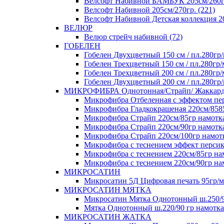
Велсофт Набивной БАМБУК 205см/260гр
Велсофт Набивной 205см/270гр. (221)
Велсофт Набивной Детская коллекция 20
ВЕЛЮР
Велюр стрейч набивной (72)
ГОБЕЛЕН
Гобелен Двухцветный 150 см / пл.280гр/
Гобелен Трехцветный 150 см / пл.280гр/
Гобелен Трехцветный 200 см / пл.280гр/
Гобелен Двухцветный 200 см / пл.280гр/
МИКРОФИБРА Однотонная/Страйп/ Жаккар
Микрофибра Отбеленная с эффектом перс
Микрофибра Гладкокрашеная 220см/8585+
Микрофибра Страйп 220см/85гр намотка 
Микрофибра Страйп 220см/90гр намотка
Микрофибра Страйп 220см/100гр намотк
Микрофибра с теснением эффект персика
Микрофибра с теснением 220см/85гр нам
Микрофибра с теснением 220см/90гр нам
МИКРОСАТИН
Микросатин 5Д Цифровая печать 95гр/м 
МИКРОСАТИН МЯТКА
Микросатин Мятка Однотонный ш.250/90
Мятка Однотонный ш.220/90 гр намотка 
МИКРОСАТИН ЖАТКА