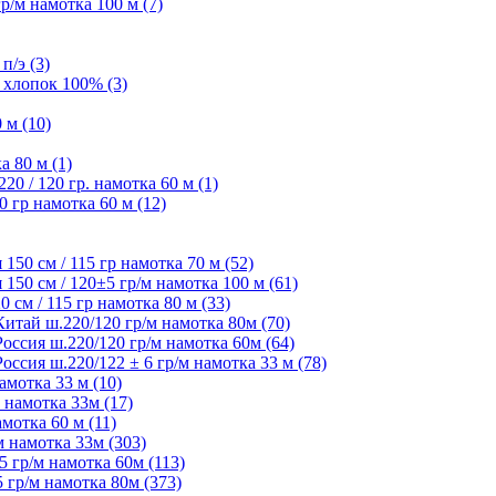
/м намотка 100 м (7)
п/э (3)
 хлопок 100% (3)
 м (10)
а 80 м (1)
 / 120 гр. намотка 60 м (1)
 гр намотка 60 м (12)
50 см / 115 гр намотка 70 м (52)
50 см / 120±5 гр/м намотка 100 м (61)
см / 115 гр намотка 80 м (33)
ай ш.220/120 гр/м намотка 80м (70)
сия ш.220/120 гр/м намотка 60м (64)
ия ш.220/122 ± 6 гр/м намотка 33 м (78)
мотка 33 м (10)
 намотка 33м (17)
мотка 60 м (11)
 намотка 33м (303)
 гр/м намотка 60м (113)
гр/м намотка 80м (373)