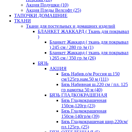
Акция Подушки (10)
Акция Пледы Велсофт (25)
ТАПОЧКИ ДОМАШНИЕ
ТКАНИ
Ткани для постельных и домашних изделий
БЛАНКЕТ ЖАККАРД ( Ткань для покрывал
)
Бланкет Жаккард ( ткань для покрывал
) 245 см / 280 гр /м (1)
Бланкет Жаккард ( ткань для покрывал
) 265 см / 350 гр /м (26)
БЯЗЬ
АКЦИЯ
Бязь Набив.о/м Россия ш.150
см/125гр.нам.50 м (111)
Бязь Набивная ш.220 см / пл. 125
гр намотка 50 м (40)
БЯЗЬ ГЛАДКОКРАШЕНАЯ
Бязь Гладкокрашенная
150см-120гр (23)
Бязь Гладкокрашенная
150см-140гр/м (39)
Бязь Гладкокрашеная шир.220см/
пл.125гр. (25)