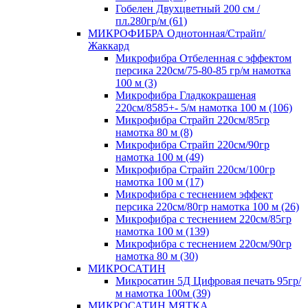
Гобелен Двухцветный 200 см /
пл.280гр/м (61)
МИКРОФИБРА Однотонная/Страйп/
Жаккард
Микрофибра Отбеленная с эффектом
персика 220см/75-80-85 гр/м намотка
100 м (3)
Микрофибра Гладкокрашеная
220см/8585+- 5/м намотка 100 м (106)
Микрофибра Страйп 220см/85гр
намотка 80 м (8)
Микрофибра Страйп 220см/90гр
намотка 100 м (49)
Микрофибра Страйп 220см/100гр
намотка 100 м (17)
Микрофибра с теснением эффект
персика 220см/80гр намотка 100 м (26)
Микрофибра с теснением 220см/85гр
намотка 100 м (139)
Микрофибра с теснением 220см/90гр
намотка 80 м (30)
МИКРОСАТИН
Микросатин 5Д Цифровая печать 95гр/
м намотка 100м (39)
МИКРОСАТИН МЯТКА