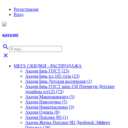
Регистрация
Вход
каталог
search
close
МЕГА СКИДКИ - РАСПРОДАЖА
Акция Бязь ГОСТ (23)
Акция Бязь пл.105 гр/м (23)
Акция Бязь Детская коллекция (1)
Акция Бязь ГОСТ шир.150 Премиум Детские
дизайны пл125 (72)
Акция Макрожаккард (5)
Акция Наволочки (5)
Акция Наматрасники (3)
Акция Одеяла (8)
Акция Поплин 9D (1)
Акция Жатка Поплин 9D Двойной Эффект
Персика (28)