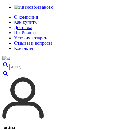
Иваново
О компании
Как купить
Доставка
Прайс-лист
Условия возврата
Отзывы и вопросы
Контакты
®
search
search
войти