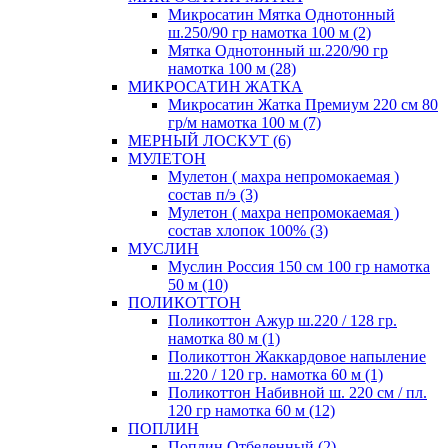
Микросатин Мятка Однотонный
ш.250/90 гр намотка 100 м (2)
Мятка Однотонный ш.220/90 гр
намотка 100 м (28)
МИКРОСАТИН ЖАТКА
Микросатин Жатка Премиум 220 см 80
гр/м намотка 100 м (7)
МЕРНЫЙ ЛОСКУТ (6)
МУЛЕТОН
Мулетон ( махра непромокаемая )
состав п/э (3)
Мулетон ( махра непромокаемая )
состав хлопок 100% (3)
МУСЛИН
Муслин Россия 150 см 100 гр намотка
50 м (10)
ПОЛИКОТТОН
Поликоттон Ажур ш.220 / 128 гр.
намотка 80 м (1)
Поликоттон Жаккардовое напыление
ш.220 / 120 гр. намотка 60 м (1)
Поликоттон Набивной ш. 220 см / пл.
120 гр намотка 60 м (12)
ПОПЛИН
Поплин Отбеленный (2)