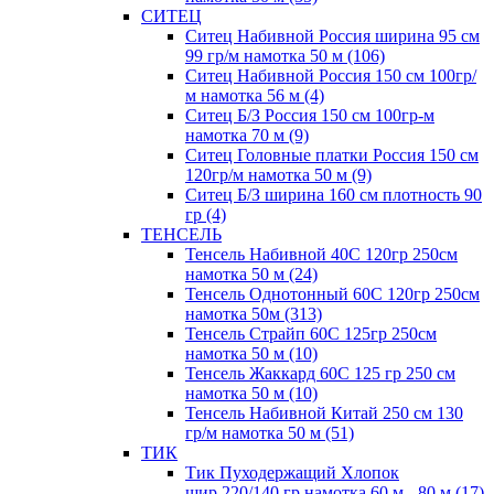
СИТЕЦ
Ситец Набивной Россия ширина 95 см
99 гр/м намотка 50 м (106)
Ситец Набивной Россия 150 см 100гр/
м намотка 56 м (4)
Ситец Б/З Россия 150 см 100гр-м
намотка 70 м (9)
Ситец Головные платки Россия 150 см
120гр/м намотка 50 м (9)
Ситец Б/З ширина 160 см плотность 90
гр (4)
ТЕНСЕЛЬ
Тенсель Набивной 40С 120гр 250см
намотка 50 м (24)
Тенсель Однотонный 60С 120гр 250см
намотка 50м (313)
Тенсель Страйп 60С 125гр 250см
намотка 50 м (10)
Тенсель Жаккард 60С 125 гр 250 см
намотка 50 м (10)
Тенсель Набивной Китай 250 см 130
гр/м намотка 50 м (51)
ТИК
Тик Пуходержащий Хлопок
шир.220/140 гр намотка 60 м - 80 м (17)