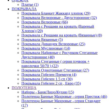
ОДЕЖДА
Платье (1)
ПОКРЫВАЛА
Покрывала Бланкет Жаккард хлопок (29)
Покрывала Велюровые - Двухсторонние (32)
Покрывала Велюровые (66)
Покрывала с Рюшами на кровать (Вареный
Хлопок) (20)
Покрывала с Рюшами на кровать (Вязанные) (8)
Покрывала Вязанные (5)
Покрывала Дивандек Велюровые (25)
Покрывала Муслиновые (14)
Покрывала Набивные с Рисунком Стеганные
Двухсторонние (40)
Покрывала Стеганные ( серия пэчворк +
наволочки 50/70 ) (22)
Покрывала Однотонные Стеганные (27)
Покрывала Гобелен Премиум (4)
Покрывала Гобелен 1.5 сп (30)
Покрывала Гобелен 2 сп , Евро (35)
ПОЛОТЕНЦА
Наборы - Баня/Лицо/Кухня (15)
Полотенца Банные Махровые - серия Престиж (46)
Полотенца Банные Махровые - серия Стандарт
(17)