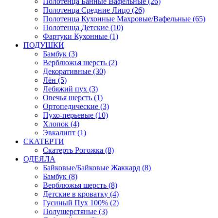
Полотенца Банные Вафельные (26)
Полотенца Средние Лицо (26)
Полотенца Кухонные Махровые/Вафельные (65)
Полотенца Детские (10)
Фартуки Кухонные (1)
ПОДУШКИ
Бамбук (3)
Верблюжья шерсть (2)
Декоративные (30)
Лён (5)
Лебяжий пух (3)
Овечья шерсть (1)
Ортопедические (3)
Пухо-перьевые (10)
Хлопок (4)
Эвкалипт (1)
СКАТЕРТИ
Скатерть Рогожка (8)
ОДЕЯЛА
Байковые/Байковые Жаккард (8)
Бамбук (8)
Верблюжья шерсть (8)
Детские в кроватку (4)
Гусиный Пух 100% (2)
Полушерстяные (3)