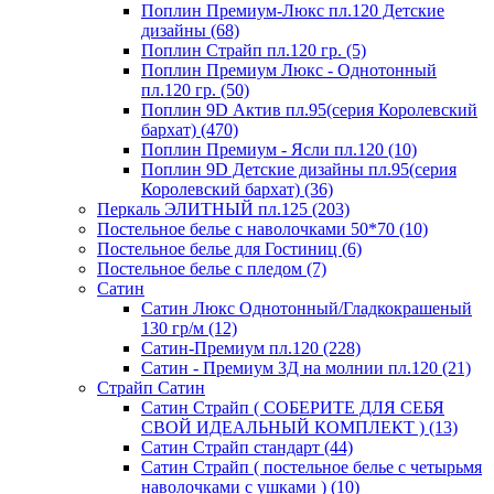
Поплин Премиум-Люкс пл.120 Детские
дизайны (68)
Поплин Страйп пл.120 гр. (5)
Поплин Премиум Люкс - Однотонный
пл.120 гр. (50)
Поплин 9D Актив пл.95(серия Королевский
бархат) (470)
Поплин Премиум - Ясли пл.120 (10)
Поплин 9D Детские дизайны пл.95(серия
Королевский бархат) (36)
Перкаль ЭЛИТНЫЙ пл.125 (203)
Постельное белье с наволочками 50*70 (10)
Постельное белье для Гостиниц (6)
Постельное белье с пледом (7)
Сатин
Сатин Люкс Однотонный/Гладкокрашеный
130 гр/м (12)
Сатин-Премиум пл.120 (228)
Сатин - Премиум 3Д на молнии пл.120 (21)
Страйп Сатин
Сатин Страйп ( СОБЕРИТЕ ДЛЯ СЕБЯ
СВОЙ ИДЕАЛЬНЫЙ КОМПЛЕКТ ) (13)
Сатин Страйп стандарт (44)
Сатин Страйп ( постельное белье с четырьмя
наволочками с ушками ) (10)