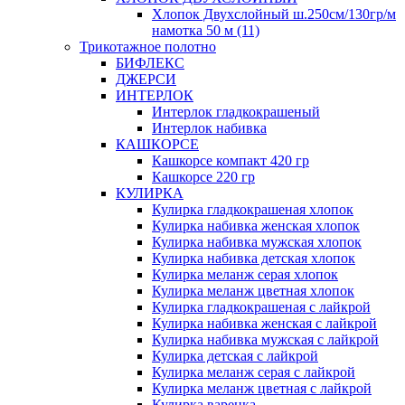
Хлопок Двухслойный ш.250см/130гр/м
намотка 50 м (11)
Трикотажное полотно
БИФЛЕКС
ДЖЕРСИ
ИНТЕРЛОК
Интерлок гладкокрашеный
Интерлок набивка
КАШКОРСЕ
Кашкорсе компакт 420 гр
Кашкорсе 220 гр
КУЛИРКА
Кулирка гладкокрашеная хлопок
Кулирка набивка женская хлопок
Кулирка набивка мужская хлопок
Кулирка набивка детская хлопок
Кулирка меланж серая хлопок
Кулирка меланж цветная хлопок
Кулирка гладкокрашеная с лайкрой
Кулирка набивка женская с лайкрой
Кулирка набивка мужская с лайкрой
Кулирка детская с лайкрой
Кулирка меланж серая с лайкрой
Кулирка меланж цветная с лайкрой
Кулирка варенка