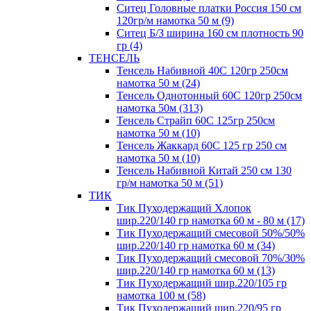
Ситец Головные платки Россия 150 см
120гр/м намотка 50 м (9)
Ситец Б/З ширина 160 см плотность 90
гр (4)
ТЕНСЕЛЬ
Тенсель Набивной 40С 120гр 250см
намотка 50 м (24)
Тенсель Однотонный 60С 120гр 250см
намотка 50м (313)
Тенсель Страйп 60С 125гр 250см
намотка 50 м (10)
Тенсель Жаккард 60С 125 гр 250 см
намотка 50 м (10)
Тенсель Набивной Китай 250 см 130
гр/м намотка 50 м (51)
ТИК
Тик Пуходержащий Хлопок
шир.220/140 гр намотка 60 м - 80 м (17)
Тик Пуходержащий смесовой 50%/50%
шир.220/140 гр намотка 60 м (34)
Тик Пуходержащий смесовой 70%/30%
шир.220/140 гр намотка 60 м (13)
Тик Пуходержащий шир.220/105 гр
намотка 100 м (58)
Тик Пуходержащий шир.220/95 гр