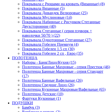
Покрывала с Рюшами на кровать (Вязанные) (8)
Покрывала Вязанные (5)
Покрывала Дивандек Велюровые (25)
Покрывала Муслиновые (14)
Покрывала Набивные с Рисунком Стеганные
Двухсторонние (40)
Покрывала Стеганные ( серия пэчворк +
наволочки 50/70 ) (22)
Покрывала Однотонные Стеганные (27)
Покрывала Гобелен Премиум (4)
Покрывала Гобелен 1.5 сп (30)
Покрывала Гобелен 2 сп , Евро (35)
ПОЛОТЕНЦА
Наборы - Баня/Лицо/Кухня (15)
Полотенца Банные Махровые - серия Престиж (46)
Полотенца Банные Махровые - серия Стандарт
(17)
Полотенца Банные Вафельные (26)
Полотенца Средние Лицо (26)
Полотенца Кухонные Махровые/Вафельные (65)
Полотенца Детские (10)
Фартуки Кухонные (1)
ПОДУШКИ
Бамбук (3)
Верблюжья шерсть (2)