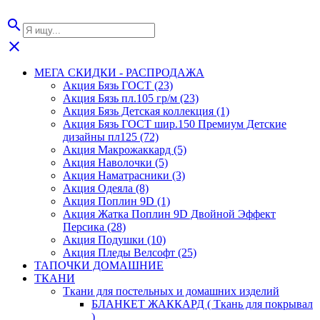
search
close
МЕГА СКИДКИ - РАСПРОДАЖА
Акция Бязь ГОСТ (23)
Акция Бязь пл.105 гр/м (23)
Акция Бязь Детская коллекция (1)
Акция Бязь ГОСТ шир.150 Премиум Детские
дизайны пл125 (72)
Акция Макрожаккард (5)
Акция Наволочки (5)
Акция Наматрасники (3)
Акция Одеяла (8)
Акция Поплин 9D (1)
Акция Жатка Поплин 9D Двойной Эффект
Персика (28)
Акция Подушки (10)
Акция Пледы Велсофт (25)
ТАПОЧКИ ДОМАШНИЕ
ТКАНИ
Ткани для постельных и домашних изделий
БЛАНКЕТ ЖАККАРД ( Ткань для покрывал
)