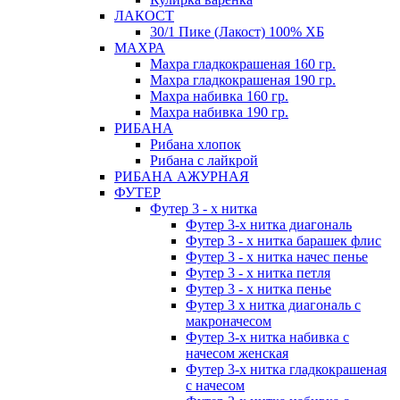
ЛАКОСТ
30/1 Пике (Лакост) 100% ХБ
МАХРА
Махра гладкокрашеная 160 гр.
Махра гладкокрашеная 190 гр.
Махра набивка 160 гр.
Махра набивка 190 гр.
РИБАНА
Рибана хлопок
Рибана с лайкрой
РИБАНА АЖУРНАЯ
ФУТЕР
Футер 3 - х нитка
Футер 3-х нитка диагональ
Футер 3 - х нитка барашек флис
Футер 3 - х нитка начес пенье
Футер 3 - х нитка петля
Футер 3 - х нитка пенье
Футер 3 х нитка диагональ с
макроначесом
Футер 3-х нитка набивка с
начесом женская
Футер 3-х нитка гладкокрашеная
с начесом