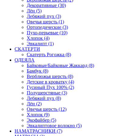
Декоративные (30)
Лён (5)
Лебяжий пух (3)
Овечья шерсть (1)
Ортопедические (3)
Пухо-перьевые (10)
Хлопок (4)
Эвкалипт (1)
СКАТЕРТИ
Скатерть Рогожка (8)
ОДЕЯЛА
Байковые/Байковые Жаккард (8)
Бамбук (8)
Верблюжья шерсть (8)
Детские в кроватку (4)
Гусиный Пух 100% (2)
Полушерстяные (3)
Лебяжий пух (8)
Лён (2)
Овечья шерсть (12)
Хлопок (9)
Экофайбер (5)
Эвкалиптовое волокно (5)
НАМАТРАСНИКИ (7)