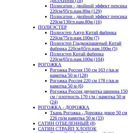
ДИЗАЙНЫ (18)
Полисатин - двойной эффект персика
220см/95гр.нам.80м (129)
Полисатин - двойной эффект персика
220см/130гр.нам.80м (16)
ПОЛИЭСТЕР
Полиэстер Ажур Китай фабрика
220см/75гр.нам.100м (7)
Полиэстер Гладкокрашеный Китай
фабрика 220см/65гр.нам.100м (5)
Полиэстер Китай фабрика
220см/65гр.нам.100м (104)
РОГОЖКА
Рогожка Россия 150 см 163 г/кв.м
намотка 50 м (128)
Рогожка Россия 220 см 178 г/кв.м
намотка 50 м (6)
Рогожка Россия двунитка ширина 150
см / плотность 170 г/м / намотка 50 м
(24)
РОГОЖКА - ДОРОЖКА
Ткань Рогожка - Дорожка декор 50 см
226 гр/м намотка 50 м (33)
САТИН ОТБЕЛЕННЫЙ (8)
САТИН СТРАЙП ХЛОПОК