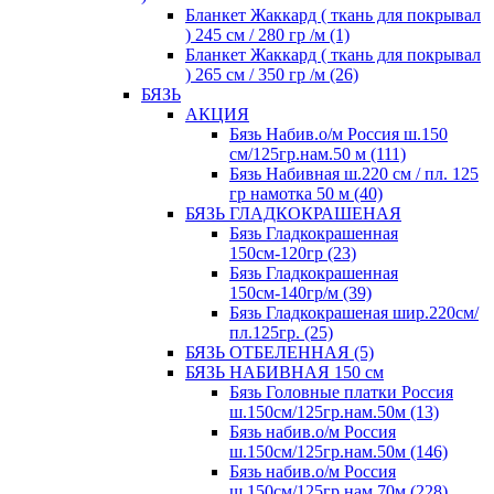
Бланкет Жаккард ( ткань для покрывал
) 245 см / 280 гр /м (1)
Бланкет Жаккард ( ткань для покрывал
) 265 см / 350 гр /м (26)
БЯЗЬ
АКЦИЯ
Бязь Набив.о/м Россия ш.150
см/125гр.нам.50 м (111)
Бязь Набивная ш.220 см / пл. 125
гр намотка 50 м (40)
БЯЗЬ ГЛАДКОКРАШЕНАЯ
Бязь Гладкокрашенная
150см-120гр (23)
Бязь Гладкокрашенная
150см-140гр/м (39)
Бязь Гладкокрашеная шир.220см/
пл.125гр. (25)
БЯЗЬ ОТБЕЛЕННАЯ (5)
БЯЗЬ НАБИВНАЯ 150 см
Бязь Головные платки Россия
ш.150см/125гр.нам.50м (13)
Бязь набив.о/м Россия
ш.150см/125гр.нам.50м (146)
Бязь набив.о/м Россия
ш.150см/125гр.нам.70м (228)