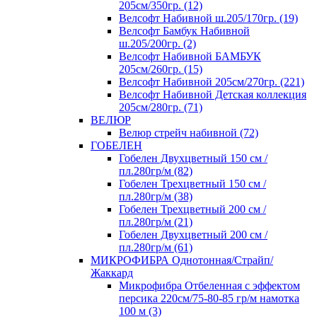
205см/350гр. (12)
Велсофт Набивной ш.205/170гр. (19)
Велсофт Бамбук Набивной
ш.205/200гр. (2)
Велсофт Набивной БАМБУК
205см/260гр. (15)
Велсофт Набивной 205см/270гр. (221)
Велсофт Набивной Детская коллекция
205см/280гр. (71)
ВЕЛЮР
Велюр стрейч набивной (72)
ГОБЕЛЕН
Гобелен Двухцветный 150 см /
пл.280гр/м (82)
Гобелен Трехцветный 150 см /
пл.280гр/м (38)
Гобелен Трехцветный 200 см /
пл.280гр/м (21)
Гобелен Двухцветный 200 см /
пл.280гр/м (61)
МИКРОФИБРА Однотонная/Страйп/
Жаккард
Микрофибра Отбеленная с эффектом
персика 220см/75-80-85 гр/м намотка
100 м (3)