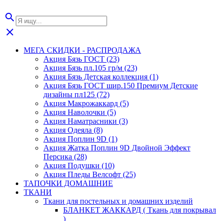
search
close
МЕГА СКИДКИ - РАСПРОДАЖА
Акция Бязь ГОСТ (23)
Акция Бязь пл.105 гр/м (23)
Акция Бязь Детская коллекция (1)
Акция Бязь ГОСТ шир.150 Премиум Детские
дизайны пл125 (72)
Акция Макрожаккард (5)
Акция Наволочки (5)
Акция Наматрасники (3)
Акция Одеяла (8)
Акция Поплин 9D (1)
Акция Жатка Поплин 9D Двойной Эффект
Персика (28)
Акция Подушки (10)
Акция Пледы Велсофт (25)
ТАПОЧКИ ДОМАШНИЕ
ТКАНИ
Ткани для постельных и домашних изделий
БЛАНКЕТ ЖАККАРД ( Ткань для покрывал
)