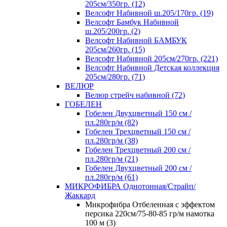
205см/350гр. (12)
Велсофт Набивной ш.205/170гр. (19)
Велсофт Бамбук Набивной
ш.205/200гр. (2)
Велсофт Набивной БАМБУК
205см/260гр. (15)
Велсофт Набивной 205см/270гр. (221)
Велсофт Набивной Детская коллекция
205см/280гр. (71)
ВЕЛЮР
Велюр стрейч набивной (72)
ГОБЕЛЕН
Гобелен Двухцветный 150 см /
пл.280гр/м (82)
Гобелен Трехцветный 150 см /
пл.280гр/м (38)
Гобелен Трехцветный 200 см /
пл.280гр/м (21)
Гобелен Двухцветный 200 см /
пл.280гр/м (61)
МИКРОФИБРА Однотонная/Страйп/
Жаккард
Микрофибра Отбеленная с эффектом
персика 220см/75-80-85 гр/м намотка
100 м (3)