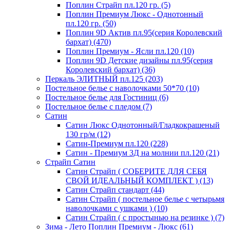
Поплин Страйп пл.120 гр. (5)
Поплин Премиум Люкс - Однотонный
пл.120 гр. (50)
Поплин 9D Актив пл.95(серия Королевский
бархат) (470)
Поплин Премиум - Ясли пл.120 (10)
Поплин 9D Детские дизайны пл.95(серия
Королевский бархат) (36)
Перкаль ЭЛИТНЫЙ пл.125 (203)
Постельное белье с наволочками 50*70 (10)
Постельное белье для Гостиниц (6)
Постельное белье с пледом (7)
Сатин
Сатин Люкс Однотонный/Гладкокрашеный
130 гр/м (12)
Сатин-Премиум пл.120 (228)
Сатин - Премиум 3Д на молнии пл.120 (21)
Страйп Сатин
Сатин Страйп ( СОБЕРИТЕ ДЛЯ СЕБЯ
СВОЙ ИДЕАЛЬНЫЙ КОМПЛЕКТ ) (13)
Сатин Страйп стандарт (44)
Сатин Страйп ( постельное белье с четырьмя
наволочками с ушками ) (10)
Сатин Страйп ( с простынью на резинке ) (7)
Зима - Лето Поплин Премиум - Люкс (61)