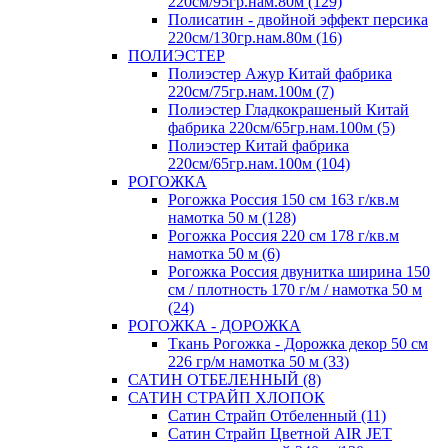
220см/95гр.нам.80м (129)
Полисатин - двойной эффект персика
220см/130гр.нам.80м (16)
ПОЛИЭСТЕР
Полиэстер Ажур Китай фабрика
220см/75гр.нам.100м (7)
Полиэстер Гладкокрашеный Китай
фабрика 220см/65гр.нам.100м (5)
Полиэстер Китай фабрика
220см/65гр.нам.100м (104)
РОГОЖКА
Рогожка Россия 150 см 163 г/кв.м
намотка 50 м (128)
Рогожка Россия 220 см 178 г/кв.м
намотка 50 м (6)
Рогожка Россия двунитка ширина 150
см / плотность 170 г/м / намотка 50 м
(24)
РОГОЖКА - ДОРОЖКА
Ткань Рогожка - Дорожка декор 50 см
226 гр/м намотка 50 м (33)
САТИН ОТБЕЛЕННЫЙ (8)
САТИН СТРАЙП ХЛОПОК
Сатин Страйп Отбеленный (11)
Сатин Страйп Цветной AIR JET