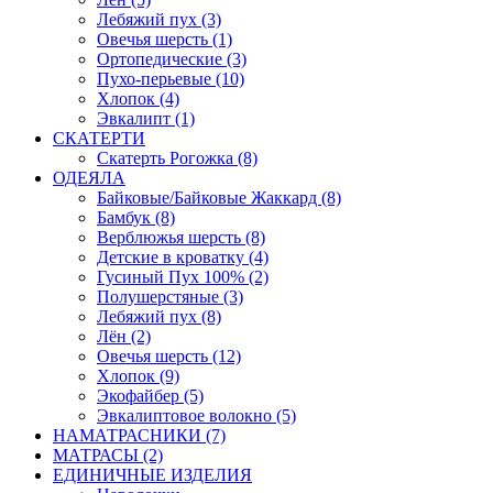
Лебяжий пух (3)
Овечья шерсть (1)
Ортопедические (3)
Пухо-перьевые (10)
Хлопок (4)
Эвкалипт (1)
СКАТЕРТИ
Скатерть Рогожка (8)
ОДЕЯЛА
Байковые/Байковые Жаккард (8)
Бамбук (8)
Верблюжья шерсть (8)
Детские в кроватку (4)
Гусиный Пух 100% (2)
Полушерстяные (3)
Лебяжий пух (8)
Лён (2)
Овечья шерсть (12)
Хлопок (9)
Экофайбер (5)
Эвкалиптовое волокно (5)
НАМАТРАСНИКИ (7)
МАТРАСЫ (2)
ЕДИНИЧНЫЕ ИЗДЕЛИЯ