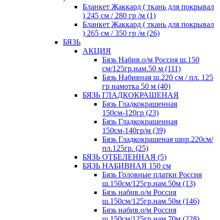
Бланкет Жаккард ( ткань для покрывал
) 245 см / 280 гр /м (1)
Бланкет Жаккард ( ткань для покрывал
) 265 см / 350 гр /м (26)
БЯЗЬ
АКЦИЯ
Бязь Набив.о/м Россия ш.150
см/125гр.нам.50 м (111)
Бязь Набивная ш.220 см / пл. 125
гр намотка 50 м (40)
БЯЗЬ ГЛАДКОКРАШЕНАЯ
Бязь Гладкокрашенная
150см-120гр (23)
Бязь Гладкокрашенная
150см-140гр/м (39)
Бязь Гладкокрашеная шир.220см/
пл.125гр. (25)
БЯЗЬ ОТБЕЛЕННАЯ (5)
БЯЗЬ НАБИВНАЯ 150 см
Бязь Головные платки Россия
ш.150см/125гр.нам.50м (13)
Бязь набив.о/м Россия
ш.150см/125гр.нам.50м (146)
Бязь набив.о/м Россия
ш.150см/125гр.нам.70м (228)