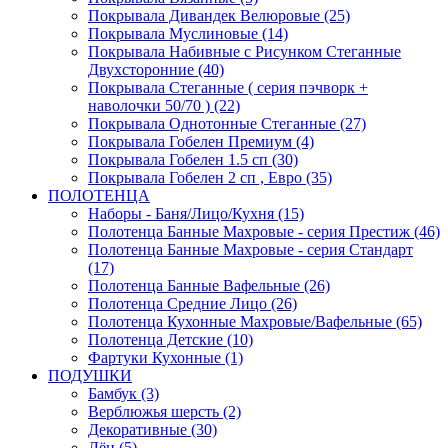
Покрывала Дивандек Велюровые (25)
Покрывала Муслиновые (14)
Покрывала Набивные с Рисунком Стеганные
Двухсторонние (40)
Покрывала Стеганные ( серия пэчворк +
наволочки 50/70 ) (22)
Покрывала Однотонные Стеганные (27)
Покрывала Гобелен Премиум (4)
Покрывала Гобелен 1.5 сп (30)
Покрывала Гобелен 2 сп , Евро (35)
ПОЛОТЕНЦА
Наборы - Баня/Лицо/Кухня (15)
Полотенца Банные Махровые - серия Престиж (46)
Полотенца Банные Махровые - серия Стандарт
(17)
Полотенца Банные Вафельные (26)
Полотенца Средние Лицо (26)
Полотенца Кухонные Махровые/Вафельные (65)
Полотенца Детские (10)
Фартуки Кухонные (1)
ПОДУШКИ
Бамбук (3)
Верблюжья шерсть (2)
Декоративные (30)
Лён (5)