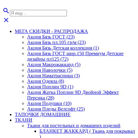
search
close
МЕГА СКИДКИ - РАСПРОДАЖА
Акция Бязь ГОСТ (23)
Акция Бязь пл.105 гр/м (23)
Акция Бязь Детская коллекция (1)
Акция Бязь ГОСТ шир.150 Премиум Детские
дизайны пл125 (72)
Акция Макрожаккард (5)
Акция Наволочки (5)
Акция Наматрасники (3)
Акция Одеяла (8)
Акция Поплин 9D (1)
Акция Жатка Поплин 9D Двойной Эффект
Персика (28)
Акция Подушки (10)
Акция Пледы Велсофт (25)
ТАПОЧКИ ДОМАШНИЕ
ТКАНИ
Ткани для постельных и домашних изделий
БЛАНКЕТ ЖАККАРД ( Ткань для покрывал
)