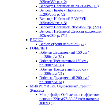
205см/350гр. (12)
Велсофт Набивной ш.205/170гр. (19)
Велсофт Бамбук Набивной
ш.205/200гр. (2)
Велсофт Набивной БАМБУК
205см/260гр. (15)
Велсофт Набивной 205см/270гр. (221)
Велсофт Набивной Детская коллекция
205см/280гр. (71)
ВЕЛЮР
Велюр стрейч набивной (72)
ГОБЕЛЕН
Гобелен Двухцветный 150 см /
пл.280гр/м (82)
Гобелен Трехцветный 150 см /
пл.280гр/м (38)
Гобелен Трехцветный 200 см /
пл.280гр/м (21)
Гобелен Двухцветный 200 см /
пл.280гр/м (61)
МИКРОФИБРА Однотонная/Страйп/
Жаккард
Микрофибра Отбеленная с эффектом
персика 220см/75-80-85 гр/м намотка
100 м (3)