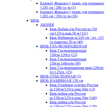
Бланкет Жаккард ( ткань для покрывал
) 245 см / 280 гр /м (1)
Бланкет Жаккард ( ткань для покрывал
) 265 см / 350 гр /м (26)
БЯЗЬ
АКЦИЯ
Бязь Набив.о/м Россия ш.150
см/125гр.нам.50 м (111)
Бязь Набивная ш.220 см / пл. 125
гр намотка 50 м (40)
БЯЗЬ ГЛАДКОКРАШЕНАЯ
Бязь Гладкокрашенная
150см-120гр (23)
Бязь Гладкокрашенная
150см-140гр/м (39)
Бязь Гладкокрашеная шир.220см/
пл.125гр. (25)
БЯЗЬ ОТБЕЛЕННАЯ (5)
БЯЗЬ НАБИВНАЯ 150 см
Бязь Головные платки Россия
ш.150см/125гр.нам.50м (13)
Бязь набив.о/м Россия
ш.150см/125гр.нам.50м (146)
Бязь набив.о/м Россия
ш.150см/125гр.нам.70м (228)