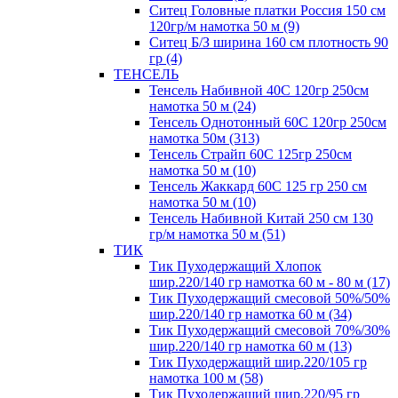
Ситец Головные платки Россия 150 см
120гр/м намотка 50 м (9)
Ситец Б/З ширина 160 см плотность 90
гр (4)
ТЕНСЕЛЬ
Тенсель Набивной 40С 120гр 250см
намотка 50 м (24)
Тенсель Однотонный 60С 120гр 250см
намотка 50м (313)
Тенсель Страйп 60С 125гр 250см
намотка 50 м (10)
Тенсель Жаккард 60С 125 гр 250 см
намотка 50 м (10)
Тенсель Набивной Китай 250 см 130
гр/м намотка 50 м (51)
ТИК
Тик Пуходержащий Хлопок
шир.220/140 гр намотка 60 м - 80 м (17)
Тик Пуходержащий смесовой 50%/50%
шир.220/140 гр намотка 60 м (34)
Тик Пуходержащий смесовой 70%/30%
шир.220/140 гр намотка 60 м (13)
Тик Пуходержащий шир.220/105 гр
намотка 100 м (58)
Тик Пуходержащий шир.220/95 гр