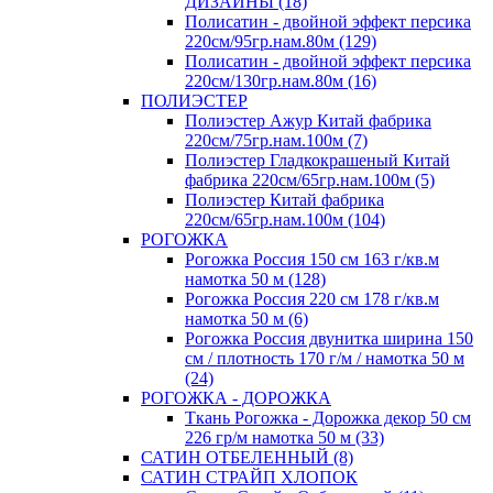
ДИЗАЙНЫ (18)
Полисатин - двойной эффект персика
220см/95гр.нам.80м (129)
Полисатин - двойной эффект персика
220см/130гр.нам.80м (16)
ПОЛИЭСТЕР
Полиэстер Ажур Китай фабрика
220см/75гр.нам.100м (7)
Полиэстер Гладкокрашеный Китай
фабрика 220см/65гр.нам.100м (5)
Полиэстер Китай фабрика
220см/65гр.нам.100м (104)
РОГОЖКА
Рогожка Россия 150 см 163 г/кв.м
намотка 50 м (128)
Рогожка Россия 220 см 178 г/кв.м
намотка 50 м (6)
Рогожка Россия двунитка ширина 150
см / плотность 170 г/м / намотка 50 м
(24)
РОГОЖКА - ДОРОЖКА
Ткань Рогожка - Дорожка декор 50 см
226 гр/м намотка 50 м (33)
САТИН ОТБЕЛЕННЫЙ (8)
САТИН СТРАЙП ХЛОПОК