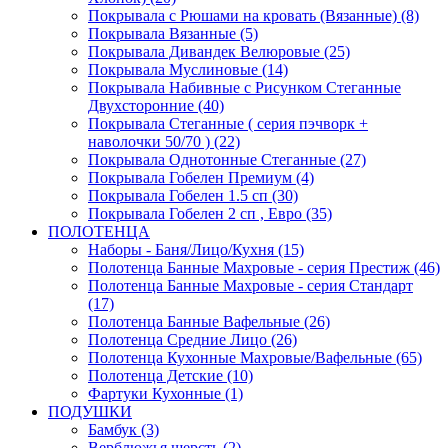
Покрывала с Рюшами на кровать (Вязанные) (8)
Покрывала Вязанные (5)
Покрывала Дивандек Велюровые (25)
Покрывала Муслиновые (14)
Покрывала Набивные с Рисунком Стеганные
Двухсторонние (40)
Покрывала Стеганные ( серия пэчворк +
наволочки 50/70 ) (22)
Покрывала Однотонные Стеганные (27)
Покрывала Гобелен Премиум (4)
Покрывала Гобелен 1.5 сп (30)
Покрывала Гобелен 2 сп , Евро (35)
ПОЛОТЕНЦА
Наборы - Баня/Лицо/Кухня (15)
Полотенца Банные Махровые - серия Престиж (46)
Полотенца Банные Махровые - серия Стандарт
(17)
Полотенца Банные Вафельные (26)
Полотенца Средние Лицо (26)
Полотенца Кухонные Махровые/Вафельные (65)
Полотенца Детские (10)
Фартуки Кухонные (1)
ПОДУШКИ
Бамбук (3)
Верблюжья шерсть (2)