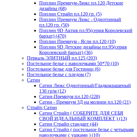
Поплин Премиум-Люкс пл.120 Детские
дизайны (68)
Поплин Страйп пл.120 гр. (5)
Поплин Премиум Люкс - Однотонный
пл.120 гр. (50)
Поплин 9D Актив пл.95(серия Королевский
бархат) (470)
Поплин Премиум - Ясли пл.120 (10)
Поплин 9D Детские дизайны пл.95(серия
Королевский бархат) (36)
Перкаль ЭЛИТНЫЙ пл.125 (203)
Постельное белье с наволочками 50*70 (10)
Постельное белье для Гостиниц (6)
Постельное белье с пледом (7)
Сатин
Сатин Люкс Однотонный/Гладкокрашеный
130 гр/м (12)
Сатин-Премиум пл.120 (228)
Сатин - Премиум 3Д на молнии пл.120 (21)
Страйп Сатин
Сатин Страйп ( СОБЕРИТЕ ДЛЯ СЕБЯ
СВОЙ ИДЕАЛЬНЫЙ КОМПЛЕКТ ) (13)
Сатин Страйп стандарт (44)
Сатин Страйп ( постельное белье с четырьмя
наволочками с ушками ) (10)