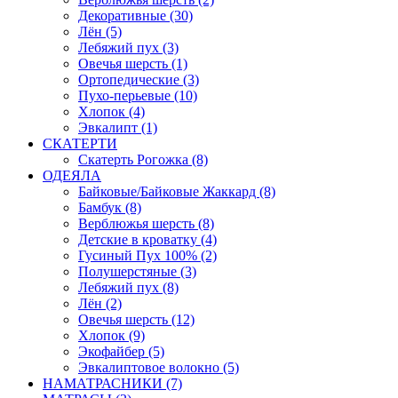
Декоративные (30)
Лён (5)
Лебяжий пух (3)
Овечья шерсть (1)
Ортопедические (3)
Пухо-перьевые (10)
Хлопок (4)
Эвкалипт (1)
СКАТЕРТИ
Скатерть Рогожка (8)
ОДЕЯЛА
Байковые/Байковые Жаккард (8)
Бамбук (8)
Верблюжья шерсть (8)
Детские в кроватку (4)
Гусиный Пух 100% (2)
Полушерстяные (3)
Лебяжий пух (8)
Лён (2)
Овечья шерсть (12)
Хлопок (9)
Экофайбер (5)
Эвкалиптовое волокно (5)
НАМАТРАСНИКИ (7)