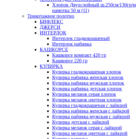
Хлопок Двухслойный ш.250см/130гр/м
намотка 50 м (11)
Трикотажное полотно
БИФЛЕКС
ДЖЕРСИ
ИНТЕРЛОК
Интерлок гладкокрашеный
Интерлок набивка
КАШКОРСЕ
Кашкорсе компакт 420 гр
Кашкорсе 220 гр
КУЛИРКА
Кулирка гладкокрашеная хлопок
Кулирка набивка женская хлопок
Кулирка набивка мужская хлопок
Кулирка набивка детская хлопок
Кулирка меланж серая хлопок
Кулирка меланж цветная хлопок
Кулирка гладкокрашеная с лайкрой
Кулирка набивка женская с лайкрой
Кулирка набивка мужская с лайкрой
Кулирка детская с лайкрой
Кулирка меланж серая с лайкрой
Кулирка меланж цветная с лайкрой
Кулирка варенка