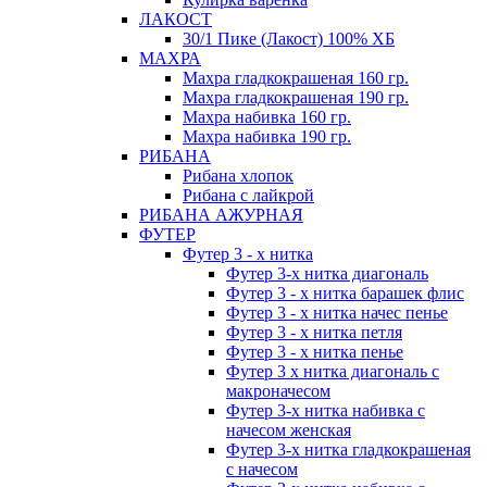
ЛАКОСТ
30/1 Пике (Лакост) 100% ХБ
МАХРА
Махра гладкокрашеная 160 гр.
Махра гладкокрашеная 190 гр.
Махра набивка 160 гр.
Махра набивка 190 гр.
РИБАНА
Рибана хлопок
Рибана с лайкрой
РИБАНА АЖУРНАЯ
ФУТЕР
Футер 3 - х нитка
Футер 3-х нитка диагональ
Футер 3 - х нитка барашек флис
Футер 3 - х нитка начес пенье
Футер 3 - х нитка петля
Футер 3 - х нитка пенье
Футер 3 х нитка диагональ с
макроначесом
Футер 3-х нитка набивка с
начесом женская
Футер 3-х нитка гладкокрашеная
с начесом