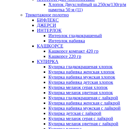
Хлопок Двухслойный ш.250см/130гр/м
намотка 50 м (11)
Трикотажное полотно
БИФЛЕКС
ДЖЕРСИ
ИНТЕРЛОК
Интерлок гладкокрашеный
Интерлок набивка
КАШКОРСЕ
Кашкорсе компакт 420 гр
Кашкорсе 220 гр
КУЛИРКА
Кулирка гладкокрашеная хлопок
Кулирка набивка женская хлопок
Кулирка набивка мужская хлопок
Кулирка набивка детская хлопок
Кулирка меланж серая хлопок
Кулирка меланж цветная хлопок
Кулирка гладкокрашеная с лайкрой
Кулирка набивка женская с лайкрой
Кулирка набивка мужская с лайкрой
Кулирка детская с лайкрой
Кулирка меланж серая с лайкрой
Кулирка меланж цветная с лайкрой
Кулирка варенка