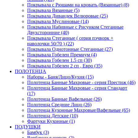
Покрывала с Рюшами на кровать (Вязанные) (8)
Покрывала Вязанные (5)
Покрывала Дивандек Велюровые (25)
Покрывала Муслиновые (14)
Покрывала Набивные с Рисунком Стеганные
Двухсторонние (40)
Покрывала Стеганные ( серия пэчворк +
наволочки 50/70 ) (22)
Покрывала Однотонные Стеганные (27)
Покрывала Гобелен Премиум (4)
Покрывала Гобелен 1.5 сп (30)
Покрывала Гобелен 2 сп , Евро (35)
ПОЛОТЕНЦА
Наборы - Баня/Лицо/Кухня (15)
Полотенца Банные Махровые - серия Престиж (46)
Полотенца Банные Махровые - серия Стандарт
(17)
Полотенца Банные Вафельные (26)
Полотенца Средние Лицо (26)
Полотенца Кухонные Махровые/Вафельные (65)
Полотенца Детские (10)
Фартуки Кухонные (1)
ПОДУШКИ
Бамбук (3)
Верблюжья шерсть (2)