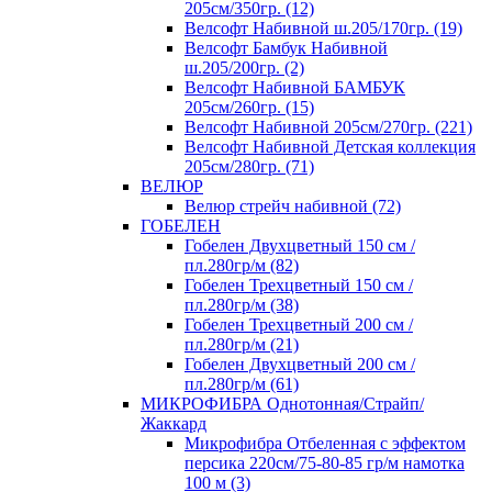
205см/350гр. (12)
Велсофт Набивной ш.205/170гр. (19)
Велсофт Бамбук Набивной
ш.205/200гр. (2)
Велсофт Набивной БАМБУК
205см/260гр. (15)
Велсофт Набивной 205см/270гр. (221)
Велсофт Набивной Детская коллекция
205см/280гр. (71)
ВЕЛЮР
Велюр стрейч набивной (72)
ГОБЕЛЕН
Гобелен Двухцветный 150 см /
пл.280гр/м (82)
Гобелен Трехцветный 150 см /
пл.280гр/м (38)
Гобелен Трехцветный 200 см /
пл.280гр/м (21)
Гобелен Двухцветный 200 см /
пл.280гр/м (61)
МИКРОФИБРА Однотонная/Страйп/
Жаккард
Микрофибра Отбеленная с эффектом
персика 220см/75-80-85 гр/м намотка
100 м (3)