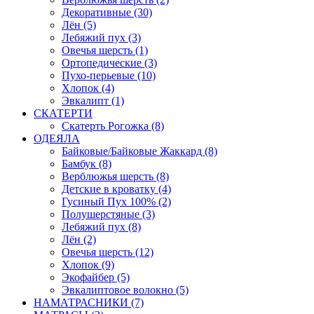
Декоративные (30)
Лён (5)
Лебяжий пух (3)
Овечья шерсть (1)
Ортопедические (3)
Пухо-перьевые (10)
Хлопок (4)
Эвкалипт (1)
СКАТЕРТИ
Скатерть Рогожка (8)
ОДЕЯЛА
Байковые/Байковые Жаккард (8)
Бамбук (8)
Верблюжья шерсть (8)
Детские в кроватку (4)
Гусиный Пух 100% (2)
Полушерстяные (3)
Лебяжий пух (8)
Лён (2)
Овечья шерсть (12)
Хлопок (9)
Экофайбер (5)
Эвкалиптовое волокно (5)
НАМАТРАСНИКИ (7)