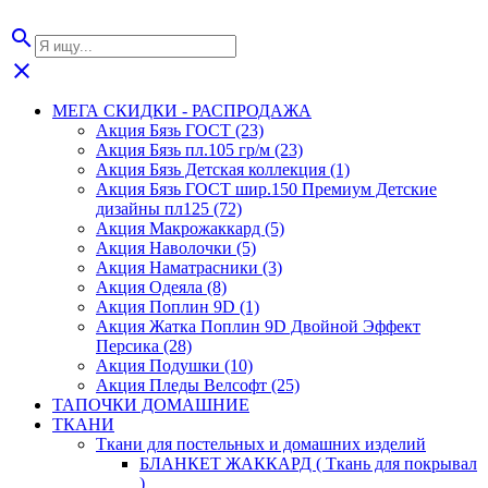
search
close
МЕГА СКИДКИ - РАСПРОДАЖА
Акция Бязь ГОСТ (23)
Акция Бязь пл.105 гр/м (23)
Акция Бязь Детская коллекция (1)
Акция Бязь ГОСТ шир.150 Премиум Детские
дизайны пл125 (72)
Акция Макрожаккард (5)
Акция Наволочки (5)
Акция Наматрасники (3)
Акция Одеяла (8)
Акция Поплин 9D (1)
Акция Жатка Поплин 9D Двойной Эффект
Персика (28)
Акция Подушки (10)
Акция Пледы Велсофт (25)
ТАПОЧКИ ДОМАШНИЕ
ТКАНИ
Ткани для постельных и домашних изделий
БЛАНКЕТ ЖАККАРД ( Ткань для покрывал
)