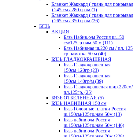
Бланкет Жаккард ( ткань для покрывал
) 245 см / 280 гр /м (1)
Бланкет Жаккард ( ткань для покрывал
) 265 см / 350 гр /м (26)
БЯЗЬ
АКЦИЯ
Бязь Набив.о/м Россия ш.150
см/125гр.нам.50 м (111)
Бязь Набивная ш.220 см / пл. 125
гр намотка 50 м (40)
БЯЗЬ ГЛАДКОКРАШЕНАЯ
Бязь Гладкокрашенная
150см-120гр (23)
Бязь Гладкокрашенная
150см-140гр/м (39)
Бязь Гладкокрашеная шир.220см/
пл.125гр. (25)
БЯЗЬ ОТБЕЛЕННАЯ (5)
БЯЗЬ НАБИВНАЯ 150 см
Бязь Головные платки Россия
ш.150см/125гр.нам.50м (13)
Бязь набив.о/м Россия
ш.150см/125гр.нам.50м (146)
Бязь набив.о/м Россия
ш.150см/125гр.нам.70м (228)