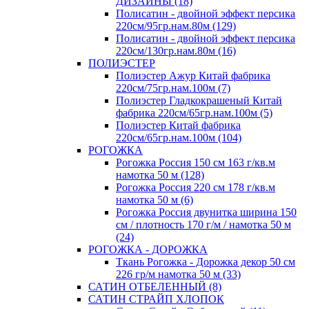
ДИЗАЙНЫ (18)
Полисатин - двойной эффект персика
220см/95гр.нам.80м (129)
Полисатин - двойной эффект персика
220см/130гр.нам.80м (16)
ПОЛИЭСТЕР
Полиэстер Ажур Китай фабрика
220см/75гр.нам.100м (7)
Полиэстер Гладкокрашеный Китай
фабрика 220см/65гр.нам.100м (5)
Полиэстер Китай фабрика
220см/65гр.нам.100м (104)
РОГОЖКА
Рогожка Россия 150 см 163 г/кв.м
намотка 50 м (128)
Рогожка Россия 220 см 178 г/кв.м
намотка 50 м (6)
Рогожка Россия двунитка ширина 150
см / плотность 170 г/м / намотка 50 м
(24)
РОГОЖКА - ДОРОЖКА
Ткань Рогожка - Дорожка декор 50 см
226 гр/м намотка 50 м (33)
САТИН ОТБЕЛЕННЫЙ (8)
САТИН СТРАЙП ХЛОПОК