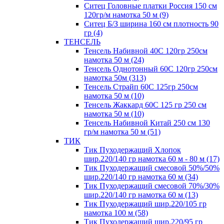
Ситец Головные платки Россия 150 см
120гр/м намотка 50 м (9)
Ситец Б/З ширина 160 см плотность 90
гр (4)
ТЕНСЕЛЬ
Тенсель Набивной 40С 120гр 250см
намотка 50 м (24)
Тенсель Однотонный 60С 120гр 250см
намотка 50м (313)
Тенсель Страйп 60С 125гр 250см
намотка 50 м (10)
Тенсель Жаккард 60С 125 гр 250 см
намотка 50 м (10)
Тенсель Набивной Китай 250 см 130
гр/м намотка 50 м (51)
ТИК
Тик Пуходержащий Хлопок
шир.220/140 гр намотка 60 м - 80 м (17)
Тик Пуходержащий смесовой 50%/50%
шир.220/140 гр намотка 60 м (34)
Тик Пуходержащий смесовой 70%/30%
шир.220/140 гр намотка 60 м (13)
Тик Пуходержащий шир.220/105 гр
намотка 100 м (58)
Тик Пуходержащий шир.220/95 гр