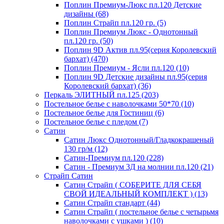
Поплин Премиум-Люкс пл.120 Детские
дизайны (68)
Поплин Страйп пл.120 гр. (5)
Поплин Премиум Люкс - Однотонный
пл.120 гр. (50)
Поплин 9D Актив пл.95(серия Королевский
бархат) (470)
Поплин Премиум - Ясли пл.120 (10)
Поплин 9D Детские дизайны пл.95(серия
Королевский бархат) (36)
Перкаль ЭЛИТНЫЙ пл.125 (203)
Постельное белье с наволочками 50*70 (10)
Постельное белье для Гостиниц (6)
Постельное белье с пледом (7)
Сатин
Сатин Люкс Однотонный/Гладкокрашеный
130 гр/м (12)
Сатин-Премиум пл.120 (228)
Сатин - Премиум 3Д на молнии пл.120 (21)
Страйп Сатин
Сатин Страйп ( СОБЕРИТЕ ДЛЯ СЕБЯ
СВОЙ ИДЕАЛЬНЫЙ КОМПЛЕКТ ) (13)
Сатин Страйп стандарт (44)
Сатин Страйп ( постельное белье с четырьмя
наволочками с ушками ) (10)