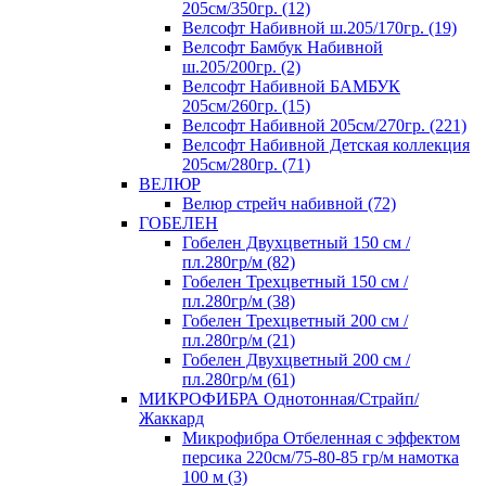
205см/350гр. (12)
Велсофт Набивной ш.205/170гр. (19)
Велсофт Бамбук Набивной
ш.205/200гр. (2)
Велсофт Набивной БАМБУК
205см/260гр. (15)
Велсофт Набивной 205см/270гр. (221)
Велсофт Набивной Детская коллекция
205см/280гр. (71)
ВЕЛЮР
Велюр стрейч набивной (72)
ГОБЕЛЕН
Гобелен Двухцветный 150 см /
пл.280гр/м (82)
Гобелен Трехцветный 150 см /
пл.280гр/м (38)
Гобелен Трехцветный 200 см /
пл.280гр/м (21)
Гобелен Двухцветный 200 см /
пл.280гр/м (61)
МИКРОФИБРА Однотонная/Страйп/
Жаккард
Микрофибра Отбеленная с эффектом
персика 220см/75-80-85 гр/м намотка
100 м (3)