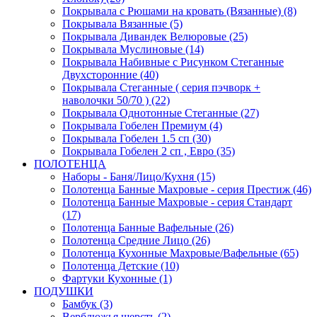
Покрывала с Рюшами на кровать (Вязанные) (8)
Покрывала Вязанные (5)
Покрывала Дивандек Велюровые (25)
Покрывала Муслиновые (14)
Покрывала Набивные с Рисунком Стеганные
Двухсторонние (40)
Покрывала Стеганные ( серия пэчворк +
наволочки 50/70 ) (22)
Покрывала Однотонные Стеганные (27)
Покрывала Гобелен Премиум (4)
Покрывала Гобелен 1.5 сп (30)
Покрывала Гобелен 2 сп , Евро (35)
ПОЛОТЕНЦА
Наборы - Баня/Лицо/Кухня (15)
Полотенца Банные Махровые - серия Престиж (46)
Полотенца Банные Махровые - серия Стандарт
(17)
Полотенца Банные Вафельные (26)
Полотенца Средние Лицо (26)
Полотенца Кухонные Махровые/Вафельные (65)
Полотенца Детские (10)
Фартуки Кухонные (1)
ПОДУШКИ
Бамбук (3)
Верблюжья шерсть (2)