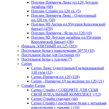
Поплин Премиум-Люкс пл.120 Детские
дизайны (68)
Поплин Страйп пл.120 гр. (5)
Поплин Премиум Люкс - Однотонный
пл.120 гр. (50)
Поплин 9D Актив пл.95(серия Королевский
бархат) (470)
Поплин Премиум - Ясли пл.120 (10)
Поплин 9D Детские дизайны пл.95(серия
Королевский бархат) (36)
Перкаль ЭЛИТНЫЙ пл.125 (203)
Постельное белье с наволочками 50*70 (10)
Постельное белье для Гостиниц (6)
Постельное белье с пледом (7)
Сатин
Сатин Люкс Однотонный/Гладкокрашеный
130 гр/м (12)
Сатин-Премиум пл.120 (228)
Сатин - Премиум 3Д на молнии пл.120 (21)
Страйп Сатин
Сатин Страйп ( СОБЕРИТЕ ДЛЯ СЕБЯ
СВОЙ ИДЕАЛЬНЫЙ КОМПЛЕКТ ) (13)
Сатин Страйп стандарт (44)
Сатин Страйп ( постельное белье с четырьмя
наволочками с ушками ) (10)