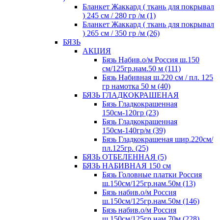
Бланкет Жаккард ( ткань для покрывал
) 245 см / 280 гр /м (1)
Бланкет Жаккард ( ткань для покрывал
) 265 см / 350 гр /м (26)
БЯЗЬ
АКЦИЯ
Бязь Набив.о/м Россия ш.150
см/125гр.нам.50 м (111)
Бязь Набивная ш.220 см / пл. 125
гр намотка 50 м (40)
БЯЗЬ ГЛАДКОКРАШЕНАЯ
Бязь Гладкокрашенная
150см-120гр (23)
Бязь Гладкокрашенная
150см-140гр/м (39)
Бязь Гладкокрашеная шир.220см/
пл.125гр. (25)
БЯЗЬ ОТБЕЛЕННАЯ (5)
БЯЗЬ НАБИВНАЯ 150 см
Бязь Головные платки Россия
ш.150см/125гр.нам.50м (13)
Бязь набив.о/м Россия
ш.150см/125гр.нам.50м (146)
Бязь набив.о/м Россия
ш.150см/125гр.нам.70м (228)