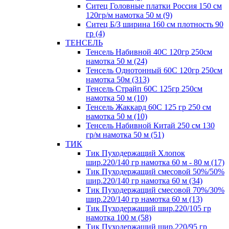
Ситец Головные платки Россия 150 см
120гр/м намотка 50 м (9)
Ситец Б/З ширина 160 см плотность 90
гр (4)
ТЕНСЕЛЬ
Тенсель Набивной 40С 120гр 250см
намотка 50 м (24)
Тенсель Однотонный 60С 120гр 250см
намотка 50м (313)
Тенсель Страйп 60С 125гр 250см
намотка 50 м (10)
Тенсель Жаккард 60С 125 гр 250 см
намотка 50 м (10)
Тенсель Набивной Китай 250 см 130
гр/м намотка 50 м (51)
ТИК
Тик Пуходержащий Хлопок
шир.220/140 гр намотка 60 м - 80 м (17)
Тик Пуходержащий смесовой 50%/50%
шир.220/140 гр намотка 60 м (34)
Тик Пуходержащий смесовой 70%/30%
шир.220/140 гр намотка 60 м (13)
Тик Пуходержащий шир.220/105 гр
намотка 100 м (58)
Тик Пуходержащий шир.220/95 гр