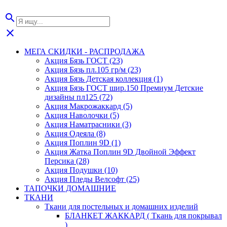
search
close
МЕГА СКИДКИ - РАСПРОДАЖА
Акция Бязь ГОСТ (23)
Акция Бязь пл.105 гр/м (23)
Акция Бязь Детская коллекция (1)
Акция Бязь ГОСТ шир.150 Премиум Детские
дизайны пл125 (72)
Акция Макрожаккард (5)
Акция Наволочки (5)
Акция Наматрасники (3)
Акция Одеяла (8)
Акция Поплин 9D (1)
Акция Жатка Поплин 9D Двойной Эффект
Персика (28)
Акция Подушки (10)
Акция Пледы Велсофт (25)
ТАПОЧКИ ДОМАШНИЕ
ТКАНИ
Ткани для постельных и домашних изделий
БЛАНКЕТ ЖАККАРД ( Ткань для покрывал
)