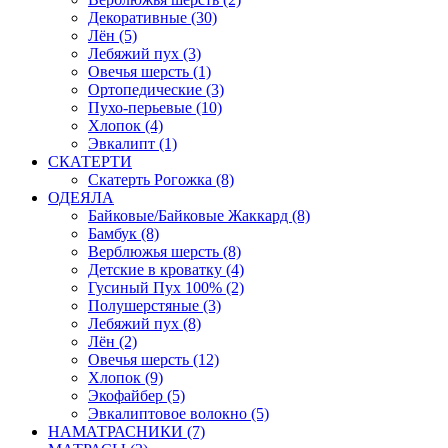
Декоративные (30)
Лён (5)
Лебяжий пух (3)
Овечья шерсть (1)
Ортопедические (3)
Пухо-перьевые (10)
Хлопок (4)
Эвкалипт (1)
СКАТЕРТИ
Скатерть Рогожка (8)
ОДЕЯЛА
Байковые/Байковые Жаккард (8)
Бамбук (8)
Верблюжья шерсть (8)
Детские в кроватку (4)
Гусиный Пух 100% (2)
Полушерстяные (3)
Лебяжий пух (8)
Лён (2)
Овечья шерсть (12)
Хлопок (9)
Экофайбер (5)
Эвкалиптовое волокно (5)
НАМАТРАСНИКИ (7)