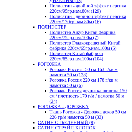
ДИЗАЙНЫ (18)
Полисатин - двойной эффект персика
220см/95гр.нам.80м (129)
Полисатин - двойной эффект персика
220см/130гр.нам.80м (16)
ПОЛИЭСТЕР
Полиэстер Ажур Китай фабрика
220см/75гр.нам.100м (7)
Полиэстер Гладкокрашеный Китай
фабрика 220см/65гр.нам.100м (5)
Полиэстер Китай фабрика
220см/65гр.нам.100м (104)
РОГОЖКА
Рогожка Россия 150 см 163 г/кв.м
намотка 50 м (128)
Рогожка Россия 220 см 178 г/кв.м
намотка 50 м (6)
Рогожка Россия двунитка ширина 150
см / плотность 170 г/м / намотка 50 м
(24)
РОГОЖКА - ДОРОЖКА
Ткань Рогожка - Дорожка декор 50 см
226 гр/м намотка 50 м (33)
САТИН ОТБЕЛЕННЫЙ (8)
САТИН СТРАЙП ХЛОПОК