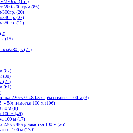
/270гр. (161)
280-290 гр/м (86)
300гр. (20)
330гр. (27)
350гр. (12)
(2)
. (15)
5см/280гр. (71)
м (82)
м (38)
м (21)
м (61)
д
ика 220см/75-80-85 гр/м намотка 100 м (3)
- 5/м намотка 100 м (106)
80 м (8)
 100 м (49)
а 100 м (17)
 220см/80гр намотка 100 м (26)
отка 100 м (139)