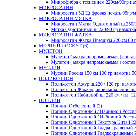
Микрофибра с теснением 220см/90гр нам
МИКРОСАТИН
Микросатин 5Д Цифровая печать 95гр/м 
МИКРОСАТИН МЯТКА
Микросатин Мятка Однотонный ш.250/90
Мятка Однотонный ш.220/90 гр намотка 
МИКРОСАТИН ЖАТКА
Микросатин Жатка Премиум 220 см 80 гр
МЕРНЫЙ ЛОСКУТ (6)
МУЛЕТОН
Мулетон ( махра непромокаемая ) состав 
Мулетон ( махра непромокаемая ) состав
МУСЛИН
Муслин Россия 150 см 100 гр намотка 50
ПОЛИКОТТОН
Поликоттон Ажур ш.220 / 128 гр. намотк
Поликоттон Жаккардовое напыление ш.220
Поликоттон Набивной ш. 220 см / пл. 120
ПОПЛИН
Поплин Отбеленный (2)
Поплин Однотонный / Набивной Россия 1
Поплин Однотонный / Набивной Россия 1
Поплин Однотонный Текстура Китай 220 
Поплин Однотонный Гладкокрашеный Кит
Поплин Однотонный Гладкокрашеный Рос