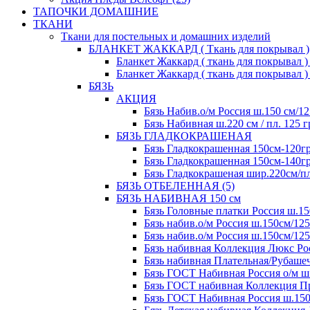
ТАПОЧКИ ДОМАШНИЕ
ТКАНИ
Ткани для постельных и домашних изделий
БЛАНКЕТ ЖАККАРД ( Ткань для покрывал )
Бланкет Жаккард ( ткань для покрывал ) 2
Бланкет Жаккард ( ткань для покрывал ) 2
БЯЗЬ
АКЦИЯ
Бязь Набив.о/м Россия ш.150 см/12
Бязь Набивная ш.220 см / пл. 125 г
БЯЗЬ ГЛАДКОКРАШЕНАЯ
Бязь Гладкокрашенная 150см-120гр
Бязь Гладкокрашенная 150см-140гр
Бязь Гладкокрашеная шир.220см/пл.
БЯЗЬ ОТБЕЛЕННАЯ (5)
БЯЗЬ НАБИВНАЯ 150 см
Бязь Головные платки Россия ш.15
Бязь набив.о/м Россия ш.150см/125
Бязь набив.о/м Россия ш.150см/125
Бязь набивная Коллекция Люкс Рос
Бязь набивная Плательная/Рубашеч
Бязь ГОСТ Набивная Россия о/м ш.
Бязь ГОСТ набивная Коллекция Пре
Бязь ГОСТ Набивная Россия ш.150с