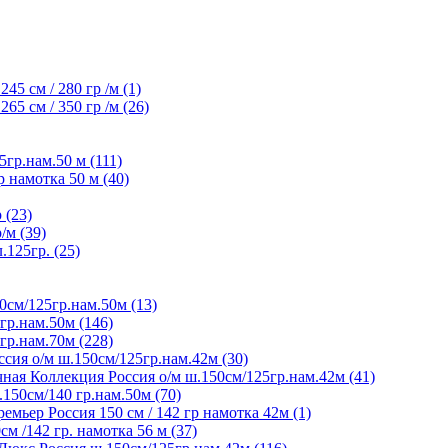
45 см / 280 гр /м (1)
65 см / 350 гр /м (26)
5гр.нам.50 м (111)
р намотка 50 м (40)
 (23)
/м (39)
125гр. (25)
0см/125гр.нам.50м (13)
гр.нам.50м (146)
гр.нам.70м (228)
сия о/м ш.150см/125гр.нам.42м (30)
ная Коллекция Россия о/м ш.150см/125гр.нам.42м (41)
150см/140 гр.нам.50м (70)
мьер Россия 150 см / 142 гр намотка 42м (1)
м /142 гр. намотка 56 м (37)