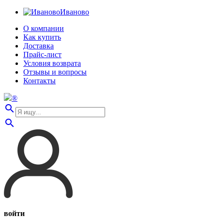
Иваново
О компании
Как купить
Доставка
Прайс-лист
Условия возврата
Отзывы и вопросы
Контакты
®
search
search
войти