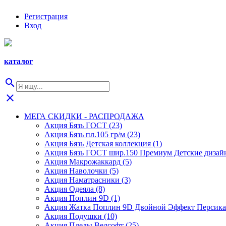
Регистрация
Вход
каталог
search
close
МЕГА СКИДКИ - РАСПРОДАЖА
Акция Бязь ГОСТ (23)
Акция Бязь пл.105 гр/м (23)
Акция Бязь Детская коллекция (1)
Акция Бязь ГОСТ шир.150 Премиум Детские дизайн
Акция Макрожаккард (5)
Акция Наволочки (5)
Акция Наматрасники (3)
Акция Одеяла (8)
Акция Поплин 9D (1)
Акция Жатка Поплин 9D Двойной Эффект Персика 
Акция Подушки (10)
Акция Пледы Велсофт (25)