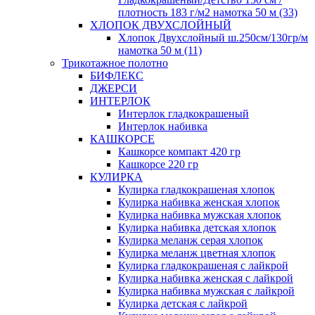
плотность 183 г/м2 намотка 50 м (33)
ХЛОПОК ДВУХСЛОЙНЫЙ
Хлопок Двухслойный ш.250см/130гр/м
намотка 50 м (11)
Трикотажное полотно
БИФЛЕКС
ДЖЕРСИ
ИНТЕРЛОК
Интерлок гладкокрашеный
Интерлок набивка
КАШКОРСЕ
Кашкорсе компакт 420 гр
Кашкорсе 220 гр
КУЛИРКА
Кулирка гладкокрашеная хлопок
Кулирка набивка женская хлопок
Кулирка набивка мужская хлопок
Кулирка набивка детская хлопок
Кулирка меланж серая хлопок
Кулирка меланж цветная хлопок
Кулирка гладкокрашеная с лайкрой
Кулирка набивка женская с лайкрой
Кулирка набивка мужская с лайкрой
Кулирка детская с лайкрой