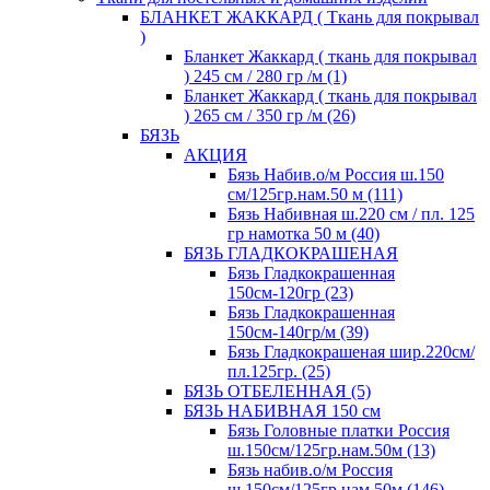
БЛАНКЕТ ЖАККАРД ( Ткань для покрывал
)
Бланкет Жаккард ( ткань для покрывал
) 245 см / 280 гр /м (1)
Бланкет Жаккард ( ткань для покрывал
) 265 см / 350 гр /м (26)
БЯЗЬ
АКЦИЯ
Бязь Набив.о/м Россия ш.150
см/125гр.нам.50 м (111)
Бязь Набивная ш.220 см / пл. 125
гр намотка 50 м (40)
БЯЗЬ ГЛАДКОКРАШЕНАЯ
Бязь Гладкокрашенная
150см-120гр (23)
Бязь Гладкокрашенная
150см-140гр/м (39)
Бязь Гладкокрашеная шир.220см/
пл.125гр. (25)
БЯЗЬ ОТБЕЛЕННАЯ (5)
БЯЗЬ НАБИВНАЯ 150 см
Бязь Головные платки Россия
ш.150см/125гр.нам.50м (13)
Бязь набив.о/м Россия
ш.150см/125гр.нам.50м (146)