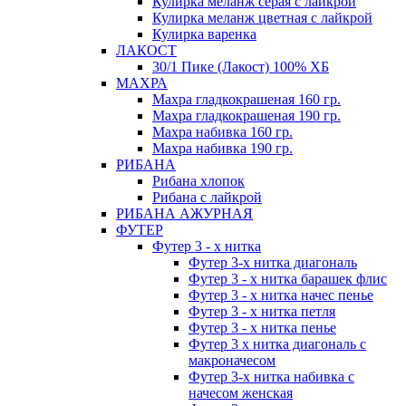
Кулирка меланж серая с лайкрой
Кулирка меланж цветная с лайкрой
Кулирка варенка
ЛАКОСТ
30/1 Пике (Лакост) 100% ХБ
МАХРА
Махра гладкокрашеная 160 гр.
Махра гладкокрашеная 190 гр.
Махра набивка 160 гр.
Махра набивка 190 гр.
РИБАНА
Рибана хлопок
Рибана с лайкрой
РИБАНА АЖУРНАЯ
ФУТЕР
Футер 3 - х нитка
Футер 3-х нитка диагональ
Футер 3 - х нитка барашек флис
Футер 3 - х нитка начес пенье
Футер 3 - х нитка петля
Футер 3 - х нитка пенье
Футер 3 х нитка диагональ с
макроначесом
Футер 3-х нитка набивка с
начесом женская