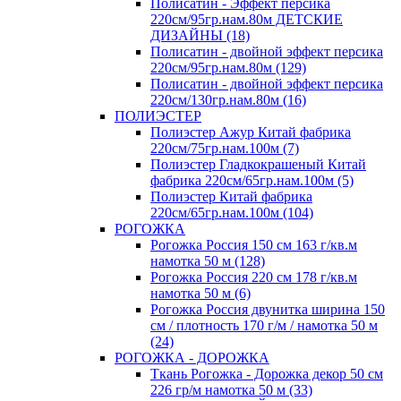
Полисатин - Эффект персика
220см/95гр.нам.80м ДЕТСКИЕ
ДИЗАЙНЫ (18)
Полисатин - двойной эффект персика
220см/95гр.нам.80м (129)
Полисатин - двойной эффект персика
220см/130гр.нам.80м (16)
ПОЛИЭСТЕР
Полиэстер Ажур Китай фабрика
220см/75гр.нам.100м (7)
Полиэстер Гладкокрашеный Китай
фабрика 220см/65гр.нам.100м (5)
Полиэстер Китай фабрика
220см/65гр.нам.100м (104)
РОГОЖКА
Рогожка Россия 150 см 163 г/кв.м
намотка 50 м (128)
Рогожка Россия 220 см 178 г/кв.м
намотка 50 м (6)
Рогожка Россия двунитка ширина 150
см / плотность 170 г/м / намотка 50 м
(24)
РОГОЖКА - ДОРОЖКА
Ткань Рогожка - Дорожка декор 50 см
226 гр/м намотка 50 м (33)