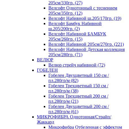
205см/330гр. (27)
Велсофт Однотонный с теснением
205см/350гр. (12)
Велсофт Набивной ш.205/170гр. (19)
Велсофт Бамбук Набивной
ш.205/200гр. (2)
Велсофт Набивной БАМБУК
205см/260гр. (15)
Велсофт Набивной 205см/270гр. (221)
Велсофт Набивной Детская коллекция
205см/280гр. (71)
ВЕЛЮР
Велюр стрейч набивной (72)
ГОБЕЛЕН
Гобелен Двухцветный 150 см /
пл.280гр/м (82)
Гобелен Трехцветный 150 см /
пл.280гр/м (38)
Гобелен Трехцветный 200 см /
пл.280гр/м (21)
Гобелен Двухцветный 200 см /
пл.280гр/м (61)
МИКРОФИБРА Однотонная/Страйп/
Жаккард
Микрофибра Отбеленная с эффектом