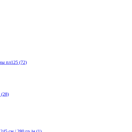
ы пл125 (72)
(28)
45 см / 280 гр /м (1)