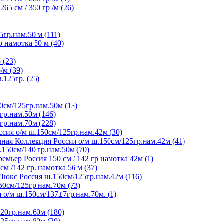
65 см / 350 гр /м (26)
5гр.нам.50 м (111)
р намотка 50 м (40)
 (23)
/м (39)
125гр. (25)
0см/125гр.нам.50м (13)
гр.нам.50м (146)
гр.нам.70м (228)
сия о/м ш.150см/125гр.нам.42м (30)
ная Коллекция Россия о/м ш.150см/125гр.нам.42м (41)
150см/140 гр.нам.50м (70)
мьер Россия 150 см / 142 гр намотка 42м (1)
м /142 гр. намотка 56 м (37)
Люкс Россия ш.150см/125гр.нам.42м (116)
50см/125гр.нам.70м (73)
 о/м ш.150см/137±7гр.нам.70м. (1)
20гр.нам.60м (180)
25гр.нам.80м (29)