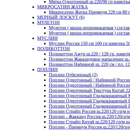
Мятка Однотонный ш.220/90 гр намотка 
МИКРОСАТИН ЖАТКА
Микросатин Жатка Премиум 220 см 80 гр
МЕРНЫЙ ЛОСКУТ (6)
МУЛЕТОН
Мулетон ( махра непромокаемая ) состав 
Мулетон ( махра непромокаемая ) состав
МУСЛИН
Муслин Россия 150 см 100 гр намотка 50
ПОЛИКОТТОН
Поликоттон Ажур ш.220 / 128 гр. намотк
Поликоттон Жаккардовое напыление ш.220
Поликоттон Набивной ш. 220 см / пл. 120
ПОПЛИН
Поплин Отбеленный (2)
Поплин Однотонный / Набивной Россия 1
Поплин Однотонный / Набивной Россия 1
Поплин Однотонный Текстура Китай 220 
Поплин Однотонный Гладкокрашеный Кит
Поплин Однотонный Гладкокрашеный Рос
Поплин Однотонный Гладкокрашеный Росс
Поплин Страйп Россия ш.220/120 гр/м на
Поплин - Жаккард Россия ш.220/120гр/м
Поплин Страйп Китай ш.220/120 гр/м на
Поплин - Премиум Россия ш.220/120гр/м