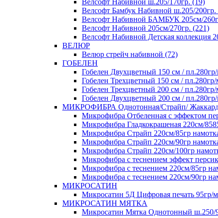
Велсофт Набивной ш.205/170гр. (19)
Велсофт Бамбук Набивной ш.205/200гр. 
Велсофт Набивной БАМБУК 205см/260гр
Велсофт Набивной 205см/270гр. (221)
Велсофт Набивной Детская коллекция 20
ВЕЛЮР
Велюр стрейч набивной (72)
ГОБЕЛЕН
Гобелен Двухцветный 150 см / пл.280гр/
Гобелен Трехцветный 150 см / пл.280гр/
Гобелен Трехцветный 200 см / пл.280гр/
Гобелен Двухцветный 200 см / пл.280гр/
МИКРОФИБРА Однотонная/Страйп/ Жаккар
Микрофибра Отбеленная с эффектом перс
Микрофибра Гладкокрашеная 220см/8585+
Микрофибра Страйп 220см/85гр намотка 
Микрофибра Страйп 220см/90гр намотка
Микрофибра Страйп 220см/100гр намотк
Микрофибра с теснением эффект персика
Микрофибра с теснением 220см/85гр нам
Микрофибра с теснением 220см/90гр нам
МИКРОСАТИН
Микросатин 5Д Цифровая печать 95гр/м 
МИКРОСАТИН МЯТКА
Микросатин Мятка Однотонный ш.250/90