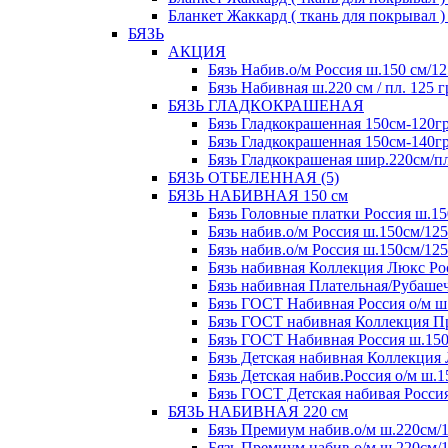
Бланкет Жаккард ( ткань для покрывал ) 2
БЯЗЬ
АКЦИЯ
Бязь Набив.о/м Россия ш.150 см/12
Бязь Набивная ш.220 см / пл. 125 г
БЯЗЬ ГЛАДКОКРАШЕНАЯ
Бязь Гладкокрашенная 150см-120гр
Бязь Гладкокрашенная 150см-140гр
Бязь Гладкокрашеная шир.220см/пл.
БЯЗЬ ОТБЕЛЕННАЯ (5)
БЯЗЬ НАБИВНАЯ 150 см
Бязь Головные платки Россия ш.15
Бязь набив.о/м Россия ш.150см/125
Бязь набив.о/м Россия ш.150см/125
Бязь набивная Коллекция Люкс Рос
Бязь набивная Плательная/Рубашеч
Бязь ГОСТ Набивная Россия о/м ш.
Бязь ГОСТ набивная Коллекция Пре
Бязь ГОСТ Набивная Россия ш.150с
Бязь Детская набивная Коллекция 
Бязь Детская набив.Россия о/м ш.1
Бязь ГОСТ Детская набивая Россия
БЯЗЬ НАБИВНАЯ 220 см
Бязь Премиум набив.о/м ш.220см/1
Бязь Премиум набив.о/м ш.220см/1