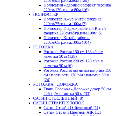
220см/95гр.нам.80м (129)
Полисатин - двойной эффект персика
220см/130гр.нам.80м (16)
ПОЛИЭСТЕР
Полиэстер Ажур Китай фабрика
220см/75гр.нам.100м (7)
Полиэстер Гладкокрашеный Китай
фабрика 220см/65гр.нам.100м (5)
Полиэстер Китай фабрика
220см/65гр.нам.100м (104)
РОГОЖКА
Рогожка Россия 150 см 163 г/кв.м
намотка 50 м (128)
Рогожка Россия 220 см 178 г/кв.м
намотка 50 м (6)
Рогожка Россия двунитка ширина 150
см / плотность 170 г/м / намотка 50 м
(24)
РОГОЖКА - ДОРОЖКА
Ткань Рогожка - Дорожка декор 50 см
226 гр/м намотка 50 м (33)
САТИН ОТБЕЛЕННЫЙ (8)
САТИН СТРАЙП ХЛОПОК
Сатин Страйп Отбеленный (11)
Сатин Страйп Цветной AIR JET