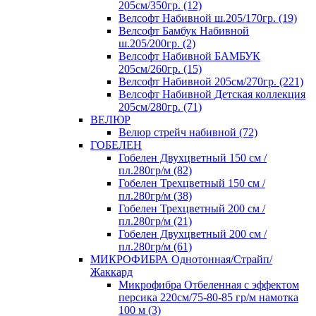
205см/350гр. (12)
Велсофт Набивной ш.205/170гр. (19)
Велсофт Бамбук Набивной
ш.205/200гр. (2)
Велсофт Набивной БАМБУК
205см/260гр. (15)
Велсофт Набивной 205см/270гр. (221)
Велсофт Набивной Детская коллекция
205см/280гр. (71)
ВЕЛЮР
Велюр стрейч набивной (72)
ГОБЕЛЕН
Гобелен Двухцветный 150 см /
пл.280гр/м (82)
Гобелен Трехцветный 150 см /
пл.280гр/м (38)
Гобелен Трехцветный 200 см /
пл.280гр/м (21)
Гобелен Двухцветный 200 см /
пл.280гр/м (61)
МИКРОФИБРА Однотонная/Страйп/
Жаккард
Микрофибра Отбеленная с эффектом
персика 220см/75-80-85 гр/м намотка
100 м (3)