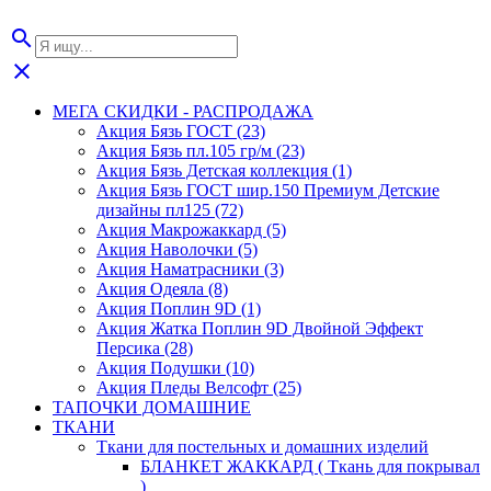
search
close
МЕГА СКИДКИ - РАСПРОДАЖА
Акция Бязь ГОСТ (23)
Акция Бязь пл.105 гр/м (23)
Акция Бязь Детская коллекция (1)
Акция Бязь ГОСТ шир.150 Премиум Детские
дизайны пл125 (72)
Акция Макрожаккард (5)
Акция Наволочки (5)
Акция Наматрасники (3)
Акция Одеяла (8)
Акция Поплин 9D (1)
Акция Жатка Поплин 9D Двойной Эффект
Персика (28)
Акция Подушки (10)
Акция Пледы Велсофт (25)
ТАПОЧКИ ДОМАШНИЕ
ТКАНИ
Ткани для постельных и домашних изделий
БЛАНКЕТ ЖАККАРД ( Ткань для покрывал
)