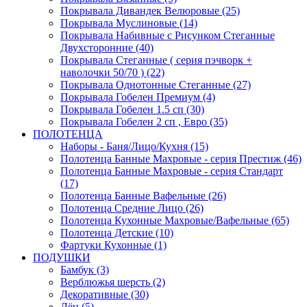
Покрывала Дивандек Велюровые (25)
Покрывала Муслиновые (14)
Покрывала Набивные с Рисунком Стеганные
Двухсторонние (40)
Покрывала Стеганные ( серия пэчворк +
наволочки 50/70 ) (22)
Покрывала Однотонные Стеганные (27)
Покрывала Гобелен Премиум (4)
Покрывала Гобелен 1.5 сп (30)
Покрывала Гобелен 2 сп , Евро (35)
ПОЛОТЕНЦА
Наборы - Баня/Лицо/Кухня (15)
Полотенца Банные Махровые - серия Престиж (46)
Полотенца Банные Махровые - серия Стандарт
(17)
Полотенца Банные Вафельные (26)
Полотенца Средние Лицо (26)
Полотенца Кухонные Махровые/Вафельные (65)
Полотенца Детские (10)
Фартуки Кухонные (1)
ПОДУШКИ
Бамбук (3)
Верблюжья шерсть (2)
Декоративные (30)
Лён (5)