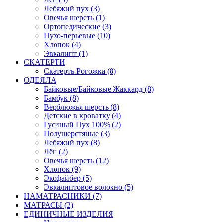
Лебяжий пух (3)
Овечья шерсть (1)
Ортопедические (3)
Пухо-перьевые (10)
Хлопок (4)
Эвкалипт (1)
СКАТЕРТИ
Скатерть Рогожка (8)
ОДЕЯЛА
Байковые/Байковые Жаккард (8)
Бамбук (8)
Верблюжья шерсть (8)
Детские в кроватку (4)
Гусиный Пух 100% (2)
Полушерстяные (3)
Лебяжий пух (8)
Лён (2)
Овечья шерсть (12)
Хлопок (9)
Экофайбер (5)
Эвкалиптовое волокно (5)
НАМАТРАСНИКИ (7)
МАТРАСЫ (2)
ЕДИНИЧНЫЕ ИЗДЕЛИЯ