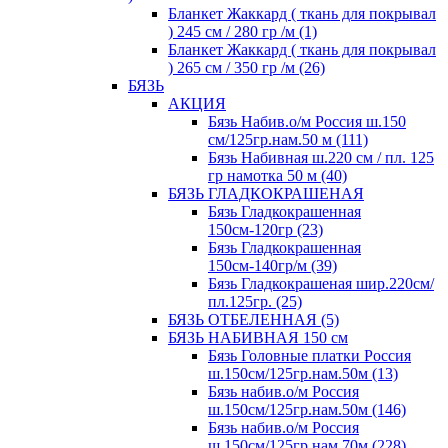
Бланкет Жаккард ( ткань для покрывал
) 245 см / 280 гр /м (1)
Бланкет Жаккард ( ткань для покрывал
) 265 см / 350 гр /м (26)
БЯЗЬ
АКЦИЯ
Бязь Набив.о/м Россия ш.150
см/125гр.нам.50 м (111)
Бязь Набивная ш.220 см / пл. 125
гр намотка 50 м (40)
БЯЗЬ ГЛАДКОКРАШЕНАЯ
Бязь Гладкокрашенная
150см-120гр (23)
Бязь Гладкокрашенная
150см-140гр/м (39)
Бязь Гладкокрашеная шир.220см/
пл.125гр. (25)
БЯЗЬ ОТБЕЛЕННАЯ (5)
БЯЗЬ НАБИВНАЯ 150 см
Бязь Головные платки Россия
ш.150см/125гр.нам.50м (13)
Бязь набив.о/м Россия
ш.150см/125гр.нам.50м (146)
Бязь набив.о/м Россия
ш.150см/125гр.нам.70м (228)