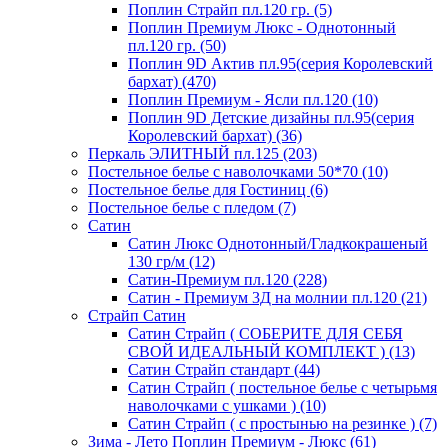
Поплин Страйп пл.120 гр. (5)
Поплин Премиум Люкс - Однотонный
пл.120 гр. (50)
Поплин 9D Актив пл.95(серия Королевский
бархат) (470)
Поплин Премиум - Ясли пл.120 (10)
Поплин 9D Детские дизайны пл.95(серия
Королевский бархат) (36)
Перкаль ЭЛИТНЫЙ пл.125 (203)
Постельное белье с наволочками 50*70 (10)
Постельное белье для Гостиниц (6)
Постельное белье с пледом (7)
Сатин
Сатин Люкс Однотонный/Гладкокрашеный
130 гр/м (12)
Сатин-Премиум пл.120 (228)
Сатин - Премиум 3Д на молнии пл.120 (21)
Страйп Сатин
Сатин Страйп ( СОБЕРИТЕ ДЛЯ СЕБЯ
СВОЙ ИДЕАЛЬНЫЙ КОМПЛЕКТ ) (13)
Сатин Страйп стандарт (44)
Сатин Страйп ( постельное белье с четырьмя
наволочками с ушками ) (10)
Сатин Страйп ( с простынью на резинке ) (7)
Зима - Лето Поплин Премиум - Люкс (61)