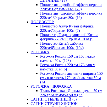
ДИЗАЙНЫ (18)
Полисатин - двойной эффект персика
220см/95гр.нам.80м (129)
Полисатин - двойной эффект персика
220см/130гр.нам.80м (16)
ПОЛИЭСТЕР
Полиэстер Ажур Китай фабрика
220см/75гр.нам.100м (7)
Полиэстер Гладкокрашеный Китай
фабрика 220см/65гр.нам.100м (5)
Полиэстер Китай фабрика
220см/65гр.нам.100м (104)
РОГОЖКА
Рогожка Россия 150 см 163 г/кв.м
намотка 50 м (128)
Рогожка Россия 220 см 178 г/кв.м
намотка 50 м (6)
Рогожка Россия двунитка ширина 150
см / плотность 170 г/м / намотка 50 м
(24)
РОГОЖКА - ДОРОЖКА
Ткань Рогожка - Дорожка декор 50 см
226 гр/м намотка 50 м (33)
САТИН ОТБЕЛЕННЫЙ (8)
САТИН СТРАЙП ХЛОПОК