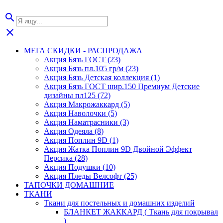
search
close
МЕГА СКИДКИ - РАСПРОДАЖА
Акция Бязь ГОСТ (23)
Акция Бязь пл.105 гр/м (23)
Акция Бязь Детская коллекция (1)
Акция Бязь ГОСТ шир.150 Премиум Детские
дизайны пл125 (72)
Акция Макрожаккард (5)
Акция Наволочки (5)
Акция Наматрасники (3)
Акция Одеяла (8)
Акция Поплин 9D (1)
Акция Жатка Поплин 9D Двойной Эффект
Персика (28)
Акция Подушки (10)
Акция Пледы Велсофт (25)
ТАПОЧКИ ДОМАШНИЕ
ТКАНИ
Ткани для постельных и домашних изделий
БЛАНКЕТ ЖАККАРД ( Ткань для покрывал
)