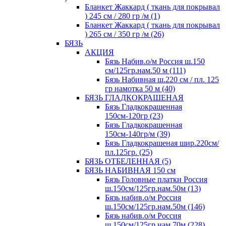
Бланкет Жаккард ( ткань для покрывал
) 245 см / 280 гр /м (1)
Бланкет Жаккард ( ткань для покрывал
) 265 см / 350 гр /м (26)
БЯЗЬ
АКЦИЯ
Бязь Набив.о/м Россия ш.150
см/125гр.нам.50 м (111)
Бязь Набивная ш.220 см / пл. 125
гр намотка 50 м (40)
БЯЗЬ ГЛАДКОКРАШЕНАЯ
Бязь Гладкокрашенная
150см-120гр (23)
Бязь Гладкокрашенная
150см-140гр/м (39)
Бязь Гладкокрашеная шир.220см/
пл.125гр. (25)
БЯЗЬ ОТБЕЛЕННАЯ (5)
БЯЗЬ НАБИВНАЯ 150 см
Бязь Головные платки Россия
ш.150см/125гр.нам.50м (13)
Бязь набив.о/м Россия
ш.150см/125гр.нам.50м (146)
Бязь набив.о/м Россия
ш.150см/125гр.нам.70м (228)