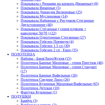
Покрывала с Рюшами на кровать (Вязанные) (8)
Покрывала Вязанные (5)
Покрывала Дивандек Велюровые (25)
Покрывала Муслиновые (14)
Покрывала Набивные с Рисунком Стеганные
Двухсторонние (40)
Покрывала Стеганные ( серия пэчворк +
наволочки 50/70 ) (22)
Покрывала Однотонные Стеганные (27)
Покрывала Гобелен Премиум (4)
Покрывала Гобелен 1.5 сп (30)
Покрывала Гобелен 2 сп , Евро (35)
ПОЛОТЕНЦА
Наборы - Баня/Лицо/Кухня (15)
Полотенца Банные Махровые - серия Престиж (46)
Полотенца Банные Махровые - серия Стандарт
(17)
Полотенца Банные Вафельные (26)
Полотенца Средние Лицо (26)
Полотенца Кухонные Махровые/Вафельные (65)
Полотенца Детские (10)
Фартуки Кухонные (1)
ПОДУШКИ
Бамбук (3)
Верблюжья шерсть (2)