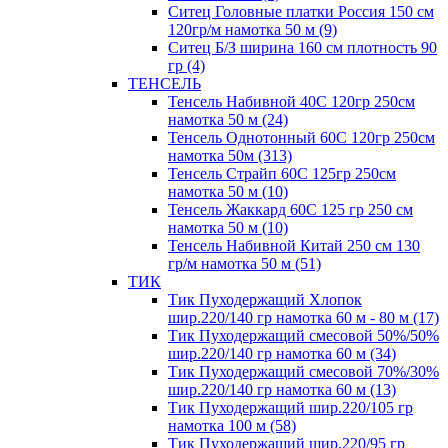
Ситец Головные платки Россия 150 см
120гр/м намотка 50 м (9)
Ситец Б/З ширина 160 см плотность 90
гр (4)
ТЕНСЕЛЬ
Тенсель Набивной 40С 120гр 250см
намотка 50 м (24)
Тенсель Однотонный 60С 120гр 250см
намотка 50м (313)
Тенсель Страйп 60С 125гр 250см
намотка 50 м (10)
Тенсель Жаккард 60С 125 гр 250 см
намотка 50 м (10)
Тенсель Набивной Китай 250 см 130
гр/м намотка 50 м (51)
ТИК
Тик Пуходержащий Хлопок
шир.220/140 гр намотка 60 м - 80 м (17)
Тик Пуходержащий смесовой 50%/50%
шир.220/140 гр намотка 60 м (34)
Тик Пуходержащий смесовой 70%/30%
шир.220/140 гр намотка 60 м (13)
Тик Пуходержащий шир.220/105 гр
намотка 100 м (58)
Тик Пуходержащий шир.220/95 гр