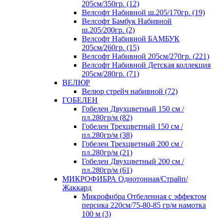
205см/350гр. (12)
Велсофт Набивной ш.205/170гр. (19)
Велсофт Бамбук Набивной
ш.205/200гр. (2)
Велсофт Набивной БАМБУК
205см/260гр. (15)
Велсофт Набивной 205см/270гр. (221)
Велсофт Набивной Детская коллекция
205см/280гр. (71)
ВЕЛЮР
Велюр стрейч набивной (72)
ГОБЕЛЕН
Гобелен Двухцветный 150 см /
пл.280гр/м (82)
Гобелен Трехцветный 150 см /
пл.280гр/м (38)
Гобелен Трехцветный 200 см /
пл.280гр/м (21)
Гобелен Двухцветный 200 см /
пл.280гр/м (61)
МИКРОФИБРА Однотонная/Страйп/
Жаккард
Микрофибра Отбеленная с эффектом
персика 220см/75-80-85 гр/м намотка
100 м (3)