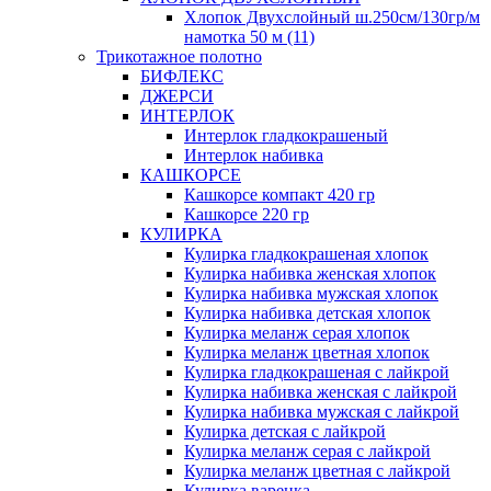
Хлопок Двухслойный ш.250см/130гр/м
намотка 50 м (11)
Трикотажное полотно
БИФЛЕКС
ДЖЕРСИ
ИНТЕРЛОК
Интерлок гладкокрашеный
Интерлок набивка
КАШКОРСЕ
Кашкорсе компакт 420 гр
Кашкорсе 220 гр
КУЛИРКА
Кулирка гладкокрашеная хлопок
Кулирка набивка женская хлопок
Кулирка набивка мужская хлопок
Кулирка набивка детская хлопок
Кулирка меланж серая хлопок
Кулирка меланж цветная хлопок
Кулирка гладкокрашеная с лайкрой
Кулирка набивка женская с лайкрой
Кулирка набивка мужская с лайкрой
Кулирка детская с лайкрой
Кулирка меланж серая с лайкрой
Кулирка меланж цветная с лайкрой
Кулирка варенка