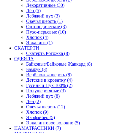
Декоративные (30)
Лён (5)
Лебяжий пух (3)
Овечья шерсть (1)
Ортопедические (3)
Пухо-перьевые (10)
Хлопок (4)
Эвкалипт (1)
СКАТЕРТИ
Скатерть Рогожка (8)
ОДЕЯЛА
Байковые/Байковые Жаккард (8)
Бамбук (8)
Верблюжья шерсть (8)
Детские в кроватку (4)
Гусиный Пух 100% (2)
Полушерстяные (3)
Лебяжий пух (8)
Лён (2)
Овечья шерсть (12)
Хлопок (9)
Экофайбер (5)
Эвкалиптовое волокно (5)
НАМАТРАСНИКИ (7)