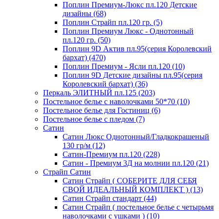
Поплин Премиум-Люкс пл.120 Детские
дизайны (68)
Поплин Страйп пл.120 гр. (5)
Поплин Премиум Люкс - Однотонный
пл.120 гр. (50)
Поплин 9D Актив пл.95(серия Королевский
бархат) (470)
Поплин Премиум - Ясли пл.120 (10)
Поплин 9D Детские дизайны пл.95(серия
Королевский бархат) (36)
Перкаль ЭЛИТНЫЙ пл.125 (203)
Постельное белье с наволочками 50*70 (10)
Постельное белье для Гостиниц (6)
Постельное белье с пледом (7)
Сатин
Сатин Люкс Однотонный/Гладкокрашеный
130 гр/м (12)
Сатин-Премиум пл.120 (228)
Сатин - Премиум 3Д на молнии пл.120 (21)
Страйп Сатин
Сатин Страйп ( СОБЕРИТЕ ДЛЯ СЕБЯ
СВОЙ ИДЕАЛЬНЫЙ КОМПЛЕКТ ) (13)
Сатин Страйп стандарт (44)
Сатин Страйп ( постельное белье с четырьмя
наволочками с ушками ) (10)