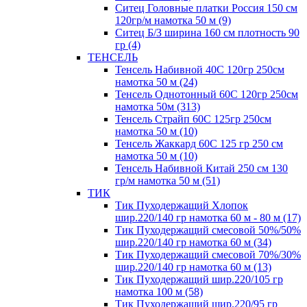
Ситец Головные платки Россия 150 см
120гр/м намотка 50 м (9)
Ситец Б/З ширина 160 см плотность 90
гр (4)
ТЕНСЕЛЬ
Тенсель Набивной 40С 120гр 250см
намотка 50 м (24)
Тенсель Однотонный 60С 120гр 250см
намотка 50м (313)
Тенсель Страйп 60С 125гр 250см
намотка 50 м (10)
Тенсель Жаккард 60С 125 гр 250 см
намотка 50 м (10)
Тенсель Набивной Китай 250 см 130
гр/м намотка 50 м (51)
ТИК
Тик Пуходержащий Хлопок
шир.220/140 гр намотка 60 м - 80 м (17)
Тик Пуходержащий смесовой 50%/50%
шир.220/140 гр намотка 60 м (34)
Тик Пуходержащий смесовой 70%/30%
шир.220/140 гр намотка 60 м (13)
Тик Пуходержащий шир.220/105 гр
намотка 100 м (58)
Тик Пуходержащий шир.220/95 гр