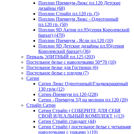
Поплин Премиум-Люкс пл.120 Детские
дизайны (68)
Поплин Страйп пл.120 гр. (5)
Поплин Премиум Люкс - Однотонный
пл.120 гр. (50)
Поплин 9D Актив пл.95(серия Королевский
бархат) (470)
Поплин Премиум - Ясли пл.120 (10)
Поплин 9D Детские дизайны пл.95(серия
Королевский бархат) (36)
Перкаль ЭЛИТНЫЙ пл.125 (203)
Постельное белье с наволочками 50*70 (10)
Постельное белье для Гостиниц (6)
Постельное белье с пледом (7)
Сатин
Сатин Люкс Однотонный/Гладкокрашеный
130 гр/м (12)
Сатин-Премиум пл.120 (228)
Сатин - Премиум 3Д на молнии пл.120 (20)
Страйп Сатин
Сатин Страйп ( СОБЕРИТЕ ДЛЯ СЕБЯ
СВОЙ ИДЕАЛЬНЫЙ КОМПЛЕКТ ) (13)
Сатин Страйп стандарт (44)
Сатин Страйп ( постельное белье с четырьмя
наволочками с ушками ) (10)