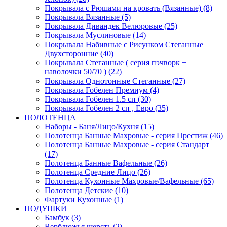
Покрывала с Рюшами на кровать (Вязанные) (8)
Покрывала Вязанные (5)
Покрывала Дивандек Велюровые (25)
Покрывала Муслиновые (14)
Покрывала Набивные с Рисунком Стеганные
Двухсторонние (40)
Покрывала Стеганные ( серия пэчворк +
наволочки 50/70 ) (22)
Покрывала Однотонные Стеганные (27)
Покрывала Гобелен Премиум (4)
Покрывала Гобелен 1.5 сп (30)
Покрывала Гобелен 2 сп , Евро (35)
ПОЛОТЕНЦА
Наборы - Баня/Лицо/Кухня (15)
Полотенца Банные Махровые - серия Престиж (46)
Полотенца Банные Махровые - серия Стандарт
(17)
Полотенца Банные Вафельные (26)
Полотенца Средние Лицо (26)
Полотенца Кухонные Махровые/Вафельные (65)
Полотенца Детские (10)
Фартуки Кухонные (1)
ПОДУШКИ
Бамбук (3)
Верблюжья шерсть (2)