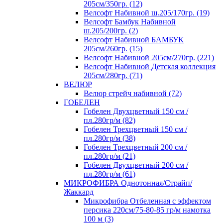
205см/350гр. (12)
Велсофт Набивной ш.205/170гр. (19)
Велсофт Бамбук Набивной
ш.205/200гр. (2)
Велсофт Набивной БАМБУК
205см/260гр. (15)
Велсофт Набивной 205см/270гр. (221)
Велсофт Набивной Детская коллекция
205см/280гр. (71)
ВЕЛЮР
Велюр стрейч набивной (72)
ГОБЕЛЕН
Гобелен Двухцветный 150 см /
пл.280гр/м (82)
Гобелен Трехцветный 150 см /
пл.280гр/м (38)
Гобелен Трехцветный 200 см /
пл.280гр/м (21)
Гобелен Двухцветный 200 см /
пл.280гр/м (61)
МИКРОФИБРА Однотонная/Страйп/
Жаккард
Микрофибра Отбеленная с эффектом
персика 220см/75-80-85 гр/м намотка
100 м (3)