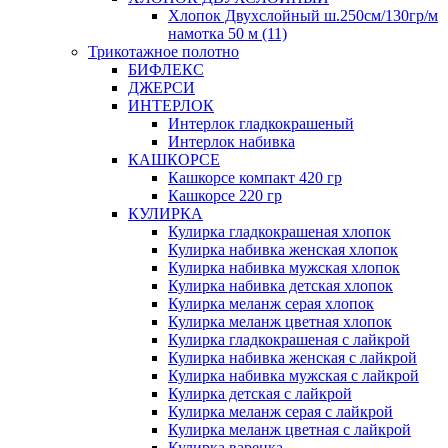
Хлопок Двухслойный ш.250см/130гр/м
намотка 50 м (11)
Трикотажное полотно
БИФЛЕКС
ДЖЕРСИ
ИНТЕРЛОК
Интерлок гладкокрашеный
Интерлок набивка
КАШКОРСЕ
Кашкорсе компакт 420 гр
Кашкорсе 220 гр
КУЛИРКА
Кулирка гладкокрашеная хлопок
Кулирка набивка женская хлопок
Кулирка набивка мужская хлопок
Кулирка набивка детская хлопок
Кулирка меланж серая хлопок
Кулирка меланж цветная хлопок
Кулирка гладкокрашеная с лайкрой
Кулирка набивка женская с лайкрой
Кулирка набивка мужская с лайкрой
Кулирка детская с лайкрой
Кулирка меланж серая с лайкрой
Кулирка меланж цветная с лайкрой
Кулирка варенка