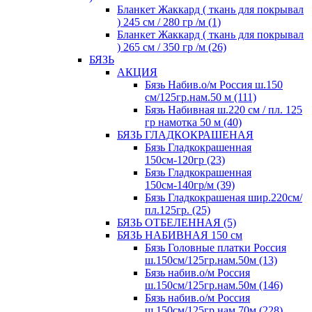
Бланкет Жаккард ( ткань для покрывал
) 245 см / 280 гр /м (1)
Бланкет Жаккард ( ткань для покрывал
) 265 см / 350 гр /м (26)
БЯЗЬ
АКЦИЯ
Бязь Набив.о/м Россия ш.150
см/125гр.нам.50 м (111)
Бязь Набивная ш.220 см / пл. 125
гр намотка 50 м (40)
БЯЗЬ ГЛАДКОКРАШЕНАЯ
Бязь Гладкокрашенная
150см-120гр (23)
Бязь Гладкокрашенная
150см-140гр/м (39)
Бязь Гладкокрашеная шир.220см/
пл.125гр. (25)
БЯЗЬ ОТБЕЛЕННАЯ (5)
БЯЗЬ НАБИВНАЯ 150 см
Бязь Головные платки Россия
ш.150см/125гр.нам.50м (13)
Бязь набив.о/м Россия
ш.150см/125гр.нам.50м (146)
Бязь набив.о/м Россия
ш.150см/125гр.нам.70м (228)