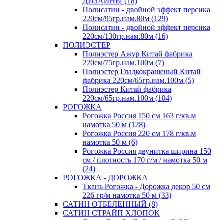
ДИЗАЙНЫ (18)
Полисатин - двойной эффект персика
220см/95гр.нам.80м (129)
Полисатин - двойной эффект персика
220см/130гр.нам.80м (16)
ПОЛИЭСТЕР
Полиэстер Ажур Китай фабрика
220см/75гр.нам.100м (7)
Полиэстер Гладкокрашеный Китай
фабрика 220см/65гр.нам.100м (5)
Полиэстер Китай фабрика
220см/65гр.нам.100м (104)
РОГОЖКА
Рогожка Россия 150 см 163 г/кв.м
намотка 50 м (128)
Рогожка Россия 220 см 178 г/кв.м
намотка 50 м (6)
Рогожка Россия двунитка ширина 150
см / плотность 170 г/м / намотка 50 м
(24)
РОГОЖКА - ДОРОЖКА
Ткань Рогожка - Дорожка декор 50 см
226 гр/м намотка 50 м (33)
САТИН ОТБЕЛЕННЫЙ (8)
САТИН СТРАЙП ХЛОПОК