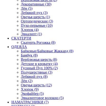
Декоративные (30)
Лён (5)
Лебяжий пух (3)
Овечья шерсть (1)
Ортопедические (3)
Пухо-перьевые (10)
Хлопок (4)
Эвкалипт (1)
СКАТЕРТИ
Скатерть Рогожка (8)
ОДЕЯЛА
Байковые/Байковые Жаккард (8)
Бамбук (8)
Верблюжья шерсть (8)
Детские в кроватку (4)
Гусиный Пух 100% (2)
Полушерстяные (3)
Лебяжий пух (8)
Лён (2)
Овечья шерсть (12)
Хлопок (9)
Экофайбер (5)
Эвкалиптовое волокно (5)
НАМАТРАСНИКИ (7)