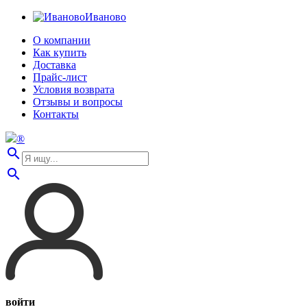
Иваново
О компании
Как купить
Доставка
Прайс-лист
Условия возврата
Отзывы и вопросы
Контакты
®
search
search
войти