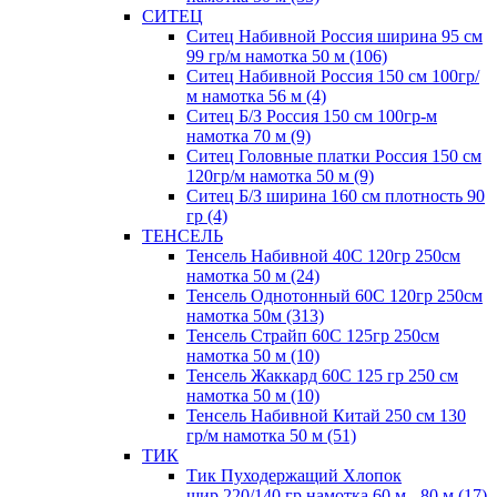
СИТЕЦ
Ситец Набивной Россия ширина 95 см
99 гр/м намотка 50 м (106)
Ситец Набивной Россия 150 см 100гр/
м намотка 56 м (4)
Ситец Б/З Россия 150 см 100гр-м
намотка 70 м (9)
Ситец Головные платки Россия 150 см
120гр/м намотка 50 м (9)
Ситец Б/З ширина 160 см плотность 90
гр (4)
ТЕНСЕЛЬ
Тенсель Набивной 40С 120гр 250см
намотка 50 м (24)
Тенсель Однотонный 60С 120гр 250см
намотка 50м (313)
Тенсель Страйп 60С 125гр 250см
намотка 50 м (10)
Тенсель Жаккард 60С 125 гр 250 см
намотка 50 м (10)
Тенсель Набивной Китай 250 см 130
гр/м намотка 50 м (51)
ТИК
Тик Пуходержащий Хлопок
шир.220/140 гр намотка 60 м - 80 м (17)