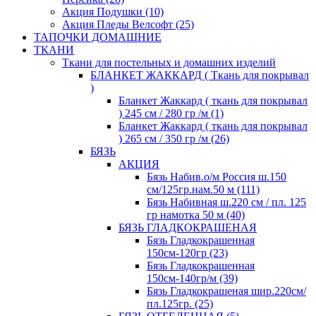
Акция Подушки (10)
Акция Пледы Велсофт (25)
ТАПОЧКИ ДОМАШНИЕ
ТКАНИ
Ткани для постельных и домашних изделий
БЛАНКЕТ ЖАККАРД ( Ткань для покрывал
)
Бланкет Жаккард ( ткань для покрывал
) 245 см / 280 гр /м (1)
Бланкет Жаккард ( ткань для покрывал
) 265 см / 350 гр /м (26)
БЯЗЬ
АКЦИЯ
Бязь Набив.о/м Россия ш.150
см/125гр.нам.50 м (111)
Бязь Набивная ш.220 см / пл. 125
гр намотка 50 м (40)
БЯЗЬ ГЛАДКОКРАШЕНАЯ
Бязь Гладкокрашенная
150см-120гр (23)
Бязь Гладкокрашенная
150см-140гр/м (39)
Бязь Гладкокрашеная шир.220см/
пл.125гр. (25)