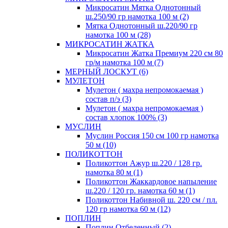
Микросатин Мятка Однотонный
ш.250/90 гр намотка 100 м (2)
Мятка Однотонный ш.220/90 гр
намотка 100 м (28)
МИКРОСАТИН ЖАТКА
Микросатин Жатка Премиум 220 см 80
гр/м намотка 100 м (7)
МЕРНЫЙ ЛОСКУТ (6)
МУЛЕТОН
Мулетон ( махра непромокаемая )
состав п/э (3)
Мулетон ( махра непромокаемая )
состав хлопок 100% (3)
МУСЛИН
Муслин Россия 150 см 100 гр намотка
50 м (10)
ПОЛИКОТТОН
Поликоттон Ажур ш.220 / 128 гр.
намотка 80 м (1)
Поликоттон Жаккардовое напыление
ш.220 / 120 гр. намотка 60 м (1)
Поликоттон Набивной ш. 220 см / пл.
120 гр намотка 60 м (12)
ПОПЛИН
Поплин Отбеленный (2)