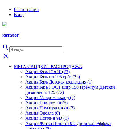
Регистрация
Вход
каталог
search
close
МЕГА СКИДКИ - РАСПРОДАЖА
Акция Бязь ГОСТ (23)
Акция Бязь пл.105 гр/м (23)
Акция Бязь Детская коллекция (1)
Акция Бязь ГОСТ шир.150 Премиум Детские
дизайны пл125 (72)
Акция Макрожаккард (5)
Акция Наволочки (5)
Акция Наматрасники (3)
Акция Одеяла (8)
Акция Поплин 9D (1)
Акция Жатка Поплин 9D Двойной Эффект
Персика (28)