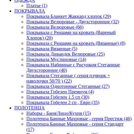
ОДЕЖДА
Платье (1)
ПОКРЫВАЛА
Покрывала Бланкет Жаккард хлопок (29)
Покрывала Велюровые - Двухсторонние (32)
Покрывала Велюровые (66)
Покрывала с Рюшами на кровать (Вареный
Хлопок) (20)
Покрывала с Рюшами на кровать (Вязанные) (8)
Покрывала Вязанные (5)
Покрывала Дивандек Велюровые (25)
Покрывала Муслиновые (14)
Покрывала Набивные с Рисунком Стеганные
Двухсторонние (40)
Покрывала Стеганные ( серия пэчворк +
наволочки 50/70 ) (22)
Покрывала Однотонные Стеганные (27)
Покрывала Гобелен Премиум (4)
Покрывала Гобелен 1.5 сп (30)
Покрывала Гобелен 2 сп , Евро (35)
ПОЛОТЕНЦА
Наборы - Баня/Лицо/Кухня (15)
Полотенца Банные Махровые - серия Престиж (46)
Полотенца Банные Махровые - серия Стандарт
(17)