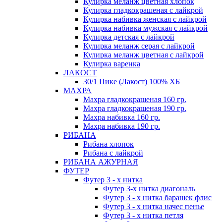
Кулирка меланж цветная хлопок
Кулирка гладкокрашеная с лайкрой
Кулирка набивка женская с лайкрой
Кулирка набивка мужская с лайкрой
Кулирка детская с лайкрой
Кулирка меланж серая с лайкрой
Кулирка меланж цветная с лайкрой
Кулирка варенка
ЛАКОСТ
30/1 Пике (Лакост) 100% ХБ
МАХРА
Махра гладкокрашеная 160 гр.
Махра гладкокрашеная 190 гр.
Махра набивка 160 гр.
Махра набивка 190 гр.
РИБАНА
Рибана хлопок
Рибана с лайкрой
РИБАНА АЖУРНАЯ
ФУТЕР
Футер 3 - х нитка
Футер 3-х нитка диагональ
Футер 3 - х нитка барашек флис
Футер 3 - х нитка начес пенье
Футер 3 - х нитка петля