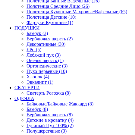
Полотенца Банные Вафельные (26)
Полотенца Средние Лицо (26)
Полотенца Кухонные Махровые/Вафельные (65)
Полотенца Детские (10)
Фартуки Кухонные (1)
ПОДУШКИ
Бамбук (3)
Верблюжья шерсть (2)
Декоративные (30)
Лён (5)
Лебяжий пух (3)
Овечья шерсть (1)
Ортопедические (3)
Пухо-перьевые (10)
Хлопок (4)
Эвкалипт (1)
СКАТЕРТИ
Скатерть Рогожка (8)
ОДЕЯЛА
Байковые/Байковые Жаккард (8)
Бамбук (8)
Верблюжья шерсть (8)
Детские в кроватку (4)
Гусиный Пух 100% (2)
Полушерстяные (3)