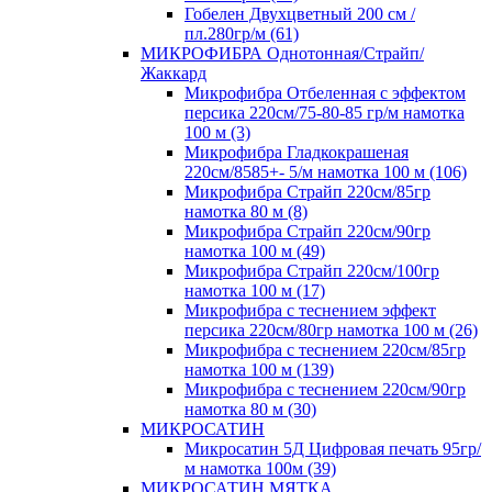
Гобелен Двухцветный 200 см /
пл.280гр/м (61)
МИКРОФИБРА Однотонная/Страйп/
Жаккард
Микрофибра Отбеленная с эффектом
персика 220см/75-80-85 гр/м намотка
100 м (3)
Микрофибра Гладкокрашеная
220см/8585+- 5/м намотка 100 м (106)
Микрофибра Страйп 220см/85гр
намотка 80 м (8)
Микрофибра Страйп 220см/90гр
намотка 100 м (49)
Микрофибра Страйп 220см/100гр
намотка 100 м (17)
Микрофибра с теснением эффект
персика 220см/80гр намотка 100 м (26)
Микрофибра с теснением 220см/85гр
намотка 100 м (139)
Микрофибра с теснением 220см/90гр
намотка 80 м (30)
МИКРОСАТИН
Микросатин 5Д Цифровая печать 95гр/
м намотка 100м (39)
МИКРОСАТИН МЯТКА