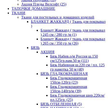
Акция Пледы Велсофт (25)
ТАПОЧКИ ДОМАШНИЕ
ТКАНИ
Ткани для постельных и домашних изделий
БЛАНКЕТ ЖАККАРД ( Ткань для покрывал
)
Бланкет Жаккард ( ткань для покрывал
) 245 см / 280 гр /м (1)
Бланкет Жаккард ( ткань для покрывал
) 265 см / 350 гр /м (26)
БЯЗЬ
АКЦИЯ
Бязь Набив.о/м Россия ш.150
см/125гр.нам.50 м (111)
Бязь Набивная ш.220 см / пл. 125
гр намотка 50 м (40)
БЯЗЬ ГЛАДКОКРАШЕНАЯ
Бязь Гладкокрашенная
150см-120гр (23)
Бязь Гладкокрашенная
150см-140гр/м (39)
Бязь Гладкокрашеная шир.220см/
пл.125гр. (25)
БЯЗЬ ОТБЕЛЕННАЯ (5)