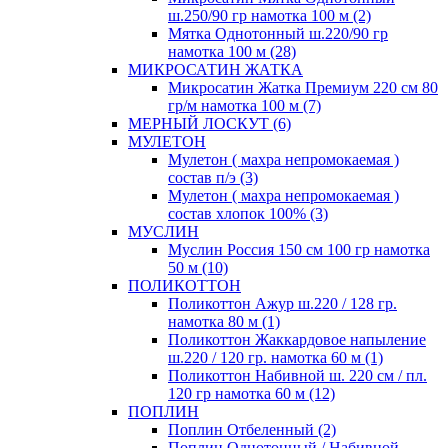
ш.250/90 гр намотка 100 м (2)
Мятка Однотонный ш.220/90 гр
намотка 100 м (28)
МИКРОСАТИН ЖАТКА
Микросатин Жатка Премиум 220 см 80
гр/м намотка 100 м (7)
МЕРНЫЙ ЛОСКУТ (6)
МУЛЕТОН
Мулетон ( махра непромокаемая )
состав п/э (3)
Мулетон ( махра непромокаемая )
состав хлопок 100% (3)
МУСЛИН
Муслин Россия 150 см 100 гр намотка
50 м (10)
ПОЛИКОТТОН
Поликоттон Ажур ш.220 / 128 гр.
намотка 80 м (1)
Поликоттон Жаккардовое напыление
ш.220 / 120 гр. намотка 60 м (1)
Поликоттон Набивной ш. 220 см / пл.
120 гр намотка 60 м (12)
ПОПЛИН
Поплин Отбеленный (2)
Поплин Однотонный / Набивной