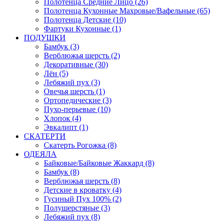
Полотенца Средние Лицо (26)
Полотенца Кухонные Махровые/Вафельные (65)
Полотенца Детские (10)
Фартуки Кухонные (1)
ПОДУШКИ
Бамбук (3)
Верблюжья шерсть (2)
Декоративные (30)
Лён (5)
Лебяжий пух (3)
Овечья шерсть (1)
Ортопедические (3)
Пухо-перьевые (10)
Хлопок (4)
Эвкалипт (1)
СКАТЕРТИ
Скатерть Рогожка (8)
ОДЕЯЛА
Байковые/Байковые Жаккард (8)
Бамбук (8)
Верблюжья шерсть (8)
Детские в кроватку (4)
Гусиный Пух 100% (2)
Полушерстяные (3)
Лебяжий пух (8)