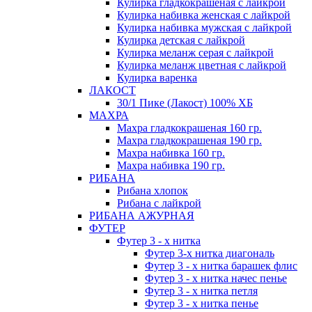
Кулирка гладкокрашеная с лайкрой
Кулирка набивка женская с лайкрой
Кулирка набивка мужская с лайкрой
Кулирка детская с лайкрой
Кулирка меланж серая с лайкрой
Кулирка меланж цветная с лайкрой
Кулирка варенка
ЛАКОСТ
30/1 Пике (Лакост) 100% ХБ
МАХРА
Махра гладкокрашеная 160 гр.
Махра гладкокрашеная 190 гр.
Махра набивка 160 гр.
Махра набивка 190 гр.
РИБАНА
Рибана хлопок
Рибана с лайкрой
РИБАНА АЖУРНАЯ
ФУТЕР
Футер 3 - х нитка
Футер 3-х нитка диагональ
Футер 3 - х нитка барашек флис
Футер 3 - х нитка начес пенье
Футер 3 - х нитка петля
Футер 3 - х нитка пенье