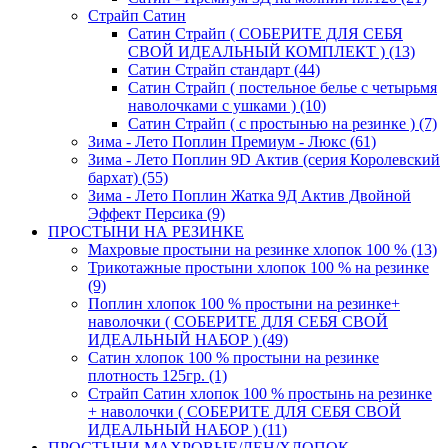
Страйп Сатин
Сатин Страйп ( СОБЕРИТЕ ДЛЯ СЕБЯ
СВОЙ ИДЕАЛЬНЫЙ КОМПЛЕКТ ) (13)
Сатин Страйп стандарт (44)
Сатин Страйп ( постельное белье с четырьмя
наволочками с ушками ) (10)
Сатин Страйп ( с простынью на резинке ) (7)
Зима - Лето Поплин Премиум - Люкс (61)
Зима - Лето Поплин 9D Актив (серия Королевский
бархат) (55)
Зима - Лето Поплин Жатка 9Д Актив Двойной
Эффект Персика (9)
ПРОСТЫНИ НА РЕЗИНКЕ
Махровые простыни на резинке хлопок 100 % (13)
Трикотажные простыни хлопок 100 % на резинке
(9)
Поплин хлопок 100 % простыни на резинке+
наволочки ( СОБЕРИТЕ ДЛЯ СЕБЯ СВОЙ
ИДЕАЛЬНЫЙ НАБОР ) (49)
Сатин хлопок 100 % простыни на резинке
плотность 125гр. (1)
Страйп Сатин хлопок 100 % простынь на резинке
+ наволочки ( СОБЕРИТЕ ДЛЯ СЕБЯ СВОЙ
ИДЕАЛЬНЫЙ НАБОР ) (11)
ПРОСТЫНИ МАХРОВЫЕ/ЛЕН/ХЛОПОК