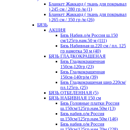
Бланкет Жаккард ( ткань для покрывал
) 245 см / 280 гр /м (1)
Бланкет Жаккард ( ткань для покрывал
) 265 см / 350 гр /м (26)
БЯЗЬ
АКЦИЯ
Бязь Набив.о/м Россия ш.150
см/125гр.нам.50 м (111)
Бязь Набивная ш.220 см / пл. 125
гр намотка 50 м (40)
БЯЗЬ ГЛАДКОКРАШЕНАЯ
Бязь Гладкокрашенная
150см-120гр (23)
Бязь Гладкокрашенная
150см-140гр/м (39)
Бязь Гладкокрашеная шир.220см/
пл.125гр. (25)
БЯЗЬ ОТБЕЛЕННАЯ (5)
БЯЗЬ НАБИВНАЯ 150 см
Бязь Головные платки Россия
ш.150см/125гр.нам.50м (13)
Бязь набив.о/м Россия
ш.150см/125гр.нам.50м (146)
Бязь набив.о/м Россия
ш.150см/125гр.нам.70м (228)