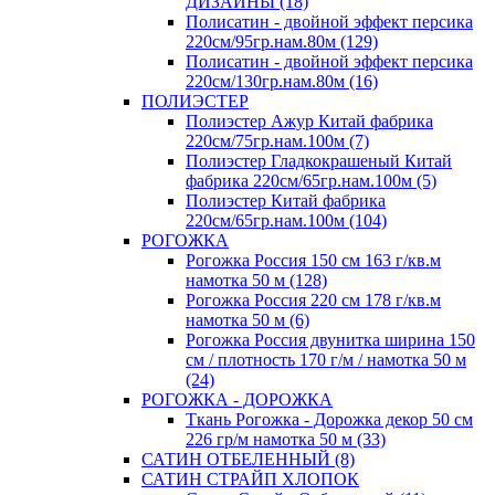
ДИЗАЙНЫ (18)
Полисатин - двойной эффект персика
220см/95гр.нам.80м (129)
Полисатин - двойной эффект персика
220см/130гр.нам.80м (16)
ПОЛИЭСТЕР
Полиэстер Ажур Китай фабрика
220см/75гр.нам.100м (7)
Полиэстер Гладкокрашеный Китай
фабрика 220см/65гр.нам.100м (5)
Полиэстер Китай фабрика
220см/65гр.нам.100м (104)
РОГОЖКА
Рогожка Россия 150 см 163 г/кв.м
намотка 50 м (128)
Рогожка Россия 220 см 178 г/кв.м
намотка 50 м (6)
Рогожка Россия двунитка ширина 150
см / плотность 170 г/м / намотка 50 м
(24)
РОГОЖКА - ДОРОЖКА
Ткань Рогожка - Дорожка декор 50 см
226 гр/м намотка 50 м (33)
САТИН ОТБЕЛЕННЫЙ (8)
САТИН СТРАЙП ХЛОПОК