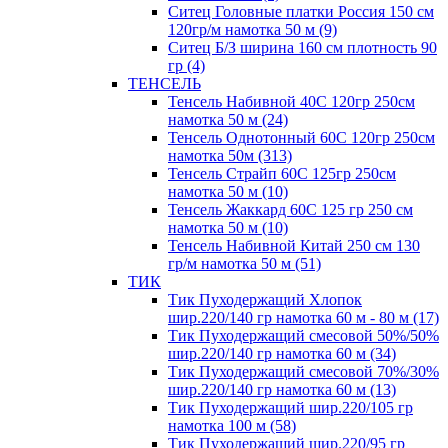
Ситец Головные платки Россия 150 см
120гр/м намотка 50 м (9)
Ситец Б/З ширина 160 см плотность 90
гр (4)
ТЕНСЕЛЬ
Тенсель Набивной 40С 120гр 250см
намотка 50 м (24)
Тенсель Однотонный 60С 120гр 250см
намотка 50м (313)
Тенсель Страйп 60С 125гр 250см
намотка 50 м (10)
Тенсель Жаккард 60С 125 гр 250 см
намотка 50 м (10)
Тенсель Набивной Китай 250 см 130
гр/м намотка 50 м (51)
ТИК
Тик Пуходержащий Хлопок
шир.220/140 гр намотка 60 м - 80 м (17)
Тик Пуходержащий смесовой 50%/50%
шир.220/140 гр намотка 60 м (34)
Тик Пуходержащий смесовой 70%/30%
шир.220/140 гр намотка 60 м (13)
Тик Пуходержащий шир.220/105 гр
намотка 100 м (58)
Тик Пуходержащий шир.220/95 гр