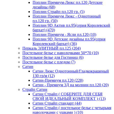
Поплин Премиум-Люкс пл.120 Детские
дизайны (68)
Поплин Страйп пл.120 гр. (5)
Поплин Премиум Люкс - Однотонный
пл.120 гр. (50)
Поплин 9D Актив пл.95(серия Королевский
бархат) (470)
Поплин Премиум - Ясли пл.120 (10)
Поплин 9D Детские дизайны пл.95(серия
Королевский бархат) (36)
Перкаль ЭЛИТНЫЙ пл.125 (204)
Постельное белье с наволочками 50*70 (10)
Постельное белье для Гостиниц (6)
Постельное белье с пледом (7)
Сатин
Сатин Люкс Однотонный/Гладкокрашеный
130 гр/м (12)
Сатин-Премиум пл.120 (228)
Сатин - Премиум 3Д на молнии пл.120 (20)
Страйп Сатин
Сатин Страйп ( СОБЕРИТЕ ДЛЯ СЕБЯ
СВОЙ ИДЕАЛЬНЫЙ КОМПЛЕКТ ) (13)
Сатин Страйп стандарт (44)
Сатин Страйп ( постельное белье с четырьмя
наволочками с ушками ) (10)