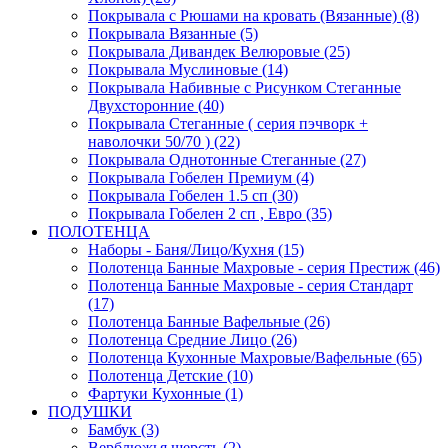
Покрывала с Рюшами на кровать (Вязанные) (8)
Покрывала Вязанные (5)
Покрывала Дивандек Велюровые (25)
Покрывала Муслиновые (14)
Покрывала Набивные с Рисунком Стеганные
Двухсторонние (40)
Покрывала Стеганные ( серия пэчворк +
наволочки 50/70 ) (22)
Покрывала Однотонные Стеганные (27)
Покрывала Гобелен Премиум (4)
Покрывала Гобелен 1.5 сп (30)
Покрывала Гобелен 2 сп , Евро (35)
ПОЛОТЕНЦА
Наборы - Баня/Лицо/Кухня (15)
Полотенца Банные Махровые - серия Престиж (46)
Полотенца Банные Махровые - серия Стандарт
(17)
Полотенца Банные Вафельные (26)
Полотенца Средние Лицо (26)
Полотенца Кухонные Махровые/Вафельные (65)
Полотенца Детские (10)
Фартуки Кухонные (1)
ПОДУШКИ
Бамбук (3)
Верблюжья шерсть (2)