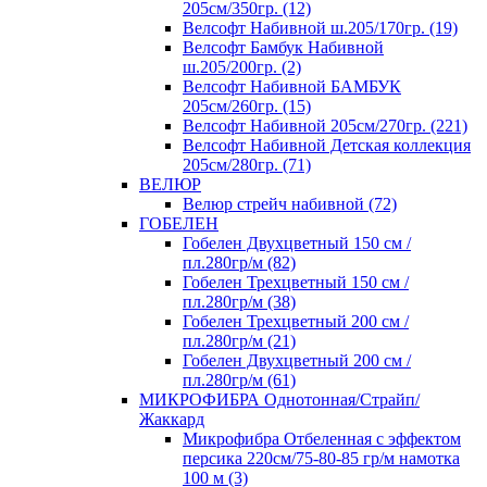
205см/350гр. (12)
Велсофт Набивной ш.205/170гр. (19)
Велсофт Бамбук Набивной
ш.205/200гр. (2)
Велсофт Набивной БАМБУК
205см/260гр. (15)
Велсофт Набивной 205см/270гр. (221)
Велсофт Набивной Детская коллекция
205см/280гр. (71)
ВЕЛЮР
Велюр стрейч набивной (72)
ГОБЕЛЕН
Гобелен Двухцветный 150 см /
пл.280гр/м (82)
Гобелен Трехцветный 150 см /
пл.280гр/м (38)
Гобелен Трехцветный 200 см /
пл.280гр/м (21)
Гобелен Двухцветный 200 см /
пл.280гр/м (61)
МИКРОФИБРА Однотонная/Страйп/
Жаккард
Микрофибра Отбеленная с эффектом
персика 220см/75-80-85 гр/м намотка
100 м (3)