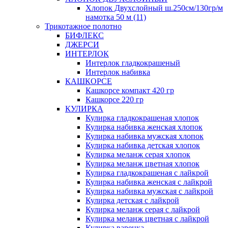
Хлопок Двухслойный ш.250см/130гр/м
намотка 50 м (11)
Трикотажное полотно
БИФЛЕКС
ДЖЕРСИ
ИНТЕРЛОК
Интерлок гладкокрашеный
Интерлок набивка
КАШКОРСЕ
Кашкорсе компакт 420 гр
Кашкорсе 220 гр
КУЛИРКА
Кулирка гладкокрашеная хлопок
Кулирка набивка женская хлопок
Кулирка набивка мужская хлопок
Кулирка набивка детская хлопок
Кулирка меланж серая хлопок
Кулирка меланж цветная хлопок
Кулирка гладкокрашеная с лайкрой
Кулирка набивка женская с лайкрой
Кулирка набивка мужская с лайкрой
Кулирка детская с лайкрой
Кулирка меланж серая с лайкрой
Кулирка меланж цветная с лайкрой
Кулирка варенка