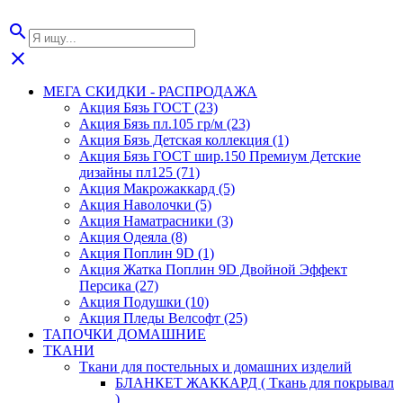
search
close
МЕГА СКИДКИ - РАСПРОДАЖА
Акция Бязь ГОСТ (23)
Акция Бязь пл.105 гр/м (23)
Акция Бязь Детская коллекция (1)
Акция Бязь ГОСТ шир.150 Премиум Детские
дизайны пл125 (71)
Акция Макрожаккард (5)
Акция Наволочки (5)
Акция Наматрасники (3)
Акция Одеяла (8)
Акция Поплин 9D (1)
Акция Жатка Поплин 9D Двойной Эффект
Персика (27)
Акция Подушки (10)
Акция Пледы Велсофт (25)
ТАПОЧКИ ДОМАШНИЕ
ТКАНИ
Ткани для постельных и домашних изделий
БЛАНКЕТ ЖАККАРД ( Ткань для покрывал
)