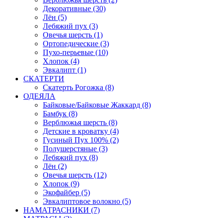
Декоративные (30)
Лён (5)
Лебяжий пух (3)
Овечья шерсть (1)
Ортопедические (3)
Пухо-перьевые (10)
Хлопок (4)
Эвкалипт (1)
СКАТЕРТИ
Скатерть Рогожка (8)
ОДЕЯЛА
Байковые/Байковые Жаккард (8)
Бамбук (8)
Верблюжья шерсть (8)
Детские в кроватку (4)
Гусиный Пух 100% (2)
Полушерстяные (3)
Лебяжий пух (8)
Лён (2)
Овечья шерсть (12)
Хлопок (9)
Экофайбер (5)
Эвкалиптовое волокно (5)
НАМАТРАСНИКИ (7)