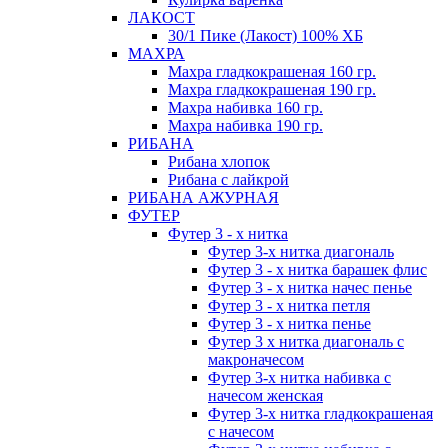
ЛАКОСТ
30/1 Пике (Лакост) 100% ХБ
МАХРА
Махра гладкокрашеная 160 гр.
Махра гладкокрашеная 190 гр.
Махра набивка 160 гр.
Махра набивка 190 гр.
РИБАНА
Рибана хлопок
Рибана с лайкрой
РИБАНА АЖУРНАЯ
ФУТЕР
Футер 3 - х нитка
Футер 3-х нитка диагональ
Футер 3 - х нитка барашек флис
Футер 3 - х нитка начес пенье
Футер 3 - х нитка петля
Футер 3 - х нитка пенье
Футер 3 х нитка диагональ с
макроначесом
Футер 3-х нитка набивка с
начесом женская
Футер 3-х нитка гладкокрашеная
с начесом