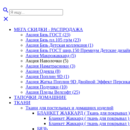
search
close
МЕГА СКИДКИ - РАСПРОДАЖА
Акция Бязь ГОСТ (23)
Акция Бязь пл.105 гр/м (23)
Акция Бязь Детская коллекция (1)
Акция Бязь ГОСТ шир.150 Премиум Детские дизайн
Акция Макрожаккард (5)
Акция Наволочки (5)
Акция Наматрасники (3)
Акция Одеяла (8)
Акция Поплин 9D (1)
Акция Жатка Поплин 9D Двойной Эффект Персика 
Акция Подушки (10)
Акция Пледы Велсофт (25)
ТАПОЧКИ ДОМАШНИЕ
ТКАНИ
Ткани для постельных и домашних изделий
БЛАНКЕТ ЖАККАРД ( Ткань для покрывал )
Бланкет Жаккард ( ткань для покрывал ) 2
Бланкет Жаккард ( ткань для покрывал ) 2
БЯЗЬ