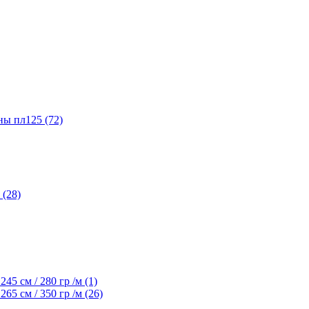
ы пл125 (72)
(28)
45 см / 280 гр /м (1)
65 см / 350 гр /м (26)