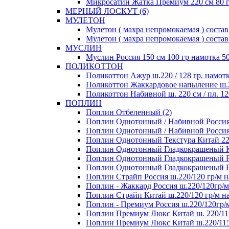
Микросатин Жатка Премиум 220 см 80 гр
МЕРНЫЙ ЛОСКУТ (6)
МУЛЕТОН
Мулетон ( махра непромокаемая ) состав 
Мулетон ( махра непромокаемая ) состав
МУСЛИН
Муслин Россия 150 см 100 гр намотка 50
ПОЛИКОТТОН
Поликоттон Ажур ш.220 / 128 гр. намотк
Поликоттон Жаккардовое напыление ш.220
Поликоттон Набивной ш. 220 см / пл. 120
ПОПЛИН
Поплин Отбеленный (2)
Поплин Однотонный / Набивной Россия 1
Поплин Однотонный / Набивной Россия 1
Поплин Однотонный Текстура Китай 220 
Поплин Однотонный Гладкокрашеный Кит
Поплин Однотонный Гладкокрашеный Рос
Поплин Однотонный Гладкокрашеный Росс
Поплин Страйп Россия ш.220/120 гр/м на
Поплин - Жаккард Россия ш.220/120гр/м
Поплин Страйп Китай ш.220/120 гр/м на
Поплин - Премиум Россия ш.220/120гр/м
Поплин Премиум Люкс Китай ш. 220/115
Поплин Премиум Люкс Китай ш.220/115 