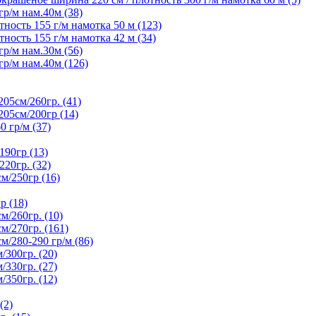
р/м нам.40м (38)
ность 155 г/м намотка 50 м (123)
ность 155 г/м намотка 42 м (34)
р/м нам.30м (56)
р/м нам.40м (126)
5см/260гр. (41)
05см/200гр (14)
гр/м (37)
90гр (13)
20гр. (32)
/250гр (16)
р (18)
/260гр. (10)
/270гр. (161)
280-290 гр/м (86)
300гр. (20)
330гр. (27)
350гр. (12)
(2)