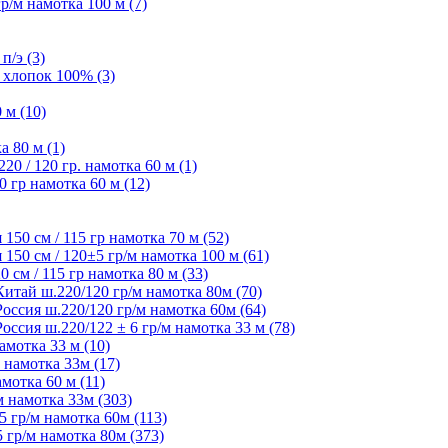
/м намотка 100 м (7)
п/э (3)
 хлопок 100% (3)
 м (10)
а 80 м (1)
 / 120 гр. намотка 60 м (1)
 гр намотка 60 м (12)
50 см / 115 гр намотка 70 м (52)
50 см / 120±5 гр/м намотка 100 м (61)
см / 115 гр намотка 80 м (33)
ай ш.220/120 гр/м намотка 80м (70)
сия ш.220/120 гр/м намотка 60м (64)
ия ш.220/122 ± 6 гр/м намотка 33 м (78)
мотка 33 м (10)
 намотка 33м (17)
мотка 60 м (11)
 намотка 33м (303)
 гр/м намотка 60м (113)
гр/м намотка 80м (373)