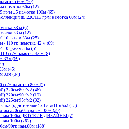
намотка 60м (20)
м намотка 60м (12)
 гр/м ±5 намотка 100м (65)
ллекция ш. 220/115 гр/м намотка 60м (24)
мотка 33 м (6)
мотка 33 м (12)
/110гр.нам.33м (25)
 / 110 гр намотка 42 м (89)
/110гр.нам.33м (5)
10 гр/м намотка 33 м (8)
м.33м (69)
9)
33м (45)
м.33м (34)
 гр/м намотка 80 м (5)
) 220см/80г/м2 (46)
) 220см/90г/м2 (19)
) 225см/95г/м2 (32)
ика (однотонный) 235см/115г/м2 (13)
ном 220см/75гр.нам.100м (29)
5гр.нам.100м ДЕТСКИЕ ДИЗАЙНЫ (2)
.нам.100м (262)
0см/90гр.нам.80м (188)