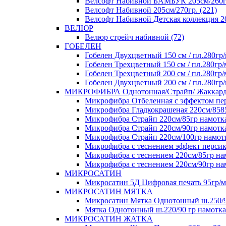
Велсофт Набивной БАМБУК 205см/260гр
Велсофт Набивной 205см/270гр. (221)
Велсофт Набивной Детская коллекция 20
ВЕЛЮР
Велюр стрейч набивной (72)
ГОБЕЛЕН
Гобелен Двухцветный 150 см / пл.280гр/
Гобелен Трехцветный 150 см / пл.280гр/
Гобелен Трехцветный 200 см / пл.280гр/
Гобелен Двухцветный 200 см / пл.280гр/
МИКРОФИБРА Однотонная/Страйп/ Жаккар
Микрофибра Отбеленная с эффектом перс
Микрофибра Гладкокрашеная 220см/8585+
Микрофибра Страйп 220см/85гр намотка 
Микрофибра Страйп 220см/90гр намотка
Микрофибра Страйп 220см/100гр намотк
Микрофибра с теснением эффект персика
Микрофибра с теснением 220см/85гр нам
Микрофибра с теснением 220см/90гр нам
МИКРОСАТИН
Микросатин 5Д Цифровая печать 95гр/м 
МИКРОСАТИН МЯТКА
Микросатин Мятка Однотонный ш.250/90
Мятка Однотонный ш.220/90 гр намотка 
МИКРОСАТИН ЖАТКА