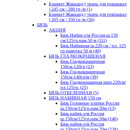
Бланкет Жаккард ( ткань для покрывал
) 245 см / 280 гр /м (1)
Бланкет Жаккард ( ткань для покрывал
) 265 см / 350 гр /м (26)
БЯЗЬ
АКЦИЯ
Бязь Набив.о/м Россия ш.150
см/125гр.нам.50 м (111)
Бязь Набивная ш.220 см / пл. 125
гр намотка 50 м (40)
БЯЗЬ ГЛАДКОКРАШЕНАЯ
Бязь Гладкокрашенная
150см-120гр (23)
Бязь Гладкокрашенная
150см-140гр/м (39)
Бязь Гладкокрашеная шир.220см/
пл.125гр. (25)
БЯЗЬ ОТБЕЛЕННАЯ (5)
БЯЗЬ НАБИВНАЯ 150 см
Бязь Головные платки Россия
ш.150см/125гр.нам.50м (13)
Бязь набив.о/м Россия
ш.150см/125гр.нам.50м (146)
Бязь набив.о/м Россия
ш.150см/125гр.нам.70м (228)