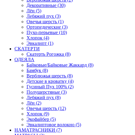
Декоративные (30)
Лён (5)
Лебяжий пух (3)
Овечья шерсть (1)
Ортопедические (3)
Пухо-перьевые (10)
Хлопок (4)
Эвкалипт (1)
СКАТЕРТИ
Скатерть Рогожка (8)
ОДЕЯЛА
Байковые/Байковые Жаккард (8)
Бамбук (8)
Верблюжья шерсть (8)
Детские в кроватку (4)
Гусиный Пух 100% (2)
Полушерстяные (3)
Лебяжий пух (8)
Лён (2)
Овечья шерсть (12)
Хлопок (9)
Экофайбер (5)
Эвкалиптовое волокно (5)
НАМАТРАСНИКИ (7)