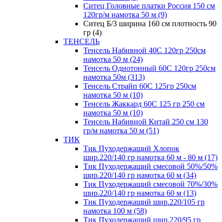
Ситец Головные платки Россия 150 см
120гр/м намотка 50 м (9)
Ситец Б/З ширина 160 см плотность 90
гр (4)
ТЕНСЕЛЬ
Тенсель Набивной 40С 120гр 250см
намотка 50 м (24)
Тенсель Однотонный 60С 120гр 250см
намотка 50м (313)
Тенсель Страйп 60С 125гр 250см
намотка 50 м (10)
Тенсель Жаккард 60С 125 гр 250 см
намотка 50 м (10)
Тенсель Набивной Китай 250 см 130
гр/м намотка 50 м (51)
ТИК
Тик Пуходержащий Хлопок
шир.220/140 гр намотка 60 м - 80 м (17)
Тик Пуходержащий смесовой 50%/50%
шир.220/140 гр намотка 60 м (34)
Тик Пуходержащий смесовой 70%/30%
шир.220/140 гр намотка 60 м (13)
Тик Пуходержащий шир.220/105 гр
намотка 100 м (58)
Тик Пуходержащий шир.220/95 гр