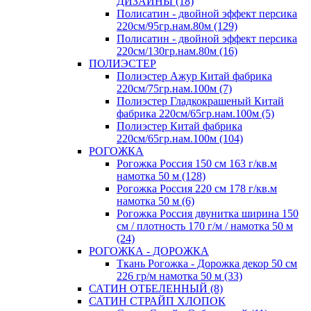
ДИЗАЙНЫ (18)
Полисатин - двойной эффект персика
220см/95гр.нам.80м (129)
Полисатин - двойной эффект персика
220см/130гр.нам.80м (16)
ПОЛИЭСТЕР
Полиэстер Ажур Китай фабрика
220см/75гр.нам.100м (7)
Полиэстер Гладкокрашеный Китай
фабрика 220см/65гр.нам.100м (5)
Полиэстер Китай фабрика
220см/65гр.нам.100м (104)
РОГОЖКА
Рогожка Россия 150 см 163 г/кв.м
намотка 50 м (128)
Рогожка Россия 220 см 178 г/кв.м
намотка 50 м (6)
Рогожка Россия двунитка ширина 150
см / плотность 170 г/м / намотка 50 м
(24)
РОГОЖКА - ДОРОЖКА
Ткань Рогожка - Дорожка декор 50 см
226 гр/м намотка 50 м (33)
САТИН ОТБЕЛЕННЫЙ (8)
САТИН СТРАЙП ХЛОПОК