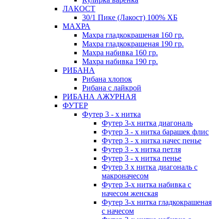
ЛАКОСТ
30/1 Пике (Лакост) 100% ХБ
МАХРА
Махра гладкокрашеная 160 гр.
Махра гладкокрашеная 190 гр.
Махра набивка 160 гр.
Махра набивка 190 гр.
РИБАНА
Рибана хлопок
Рибана с лайкрой
РИБАНА АЖУРНАЯ
ФУТЕР
Футер 3 - х нитка
Футер 3-х нитка диагональ
Футер 3 - х нитка барашек флис
Футер 3 - х нитка начес пенье
Футер 3 - х нитка петля
Футер 3 - х нитка пенье
Футер 3 х нитка диагональ с
макроначесом
Футер 3-х нитка набивка с
начесом женская
Футер 3-х нитка гладкокрашеная
с начесом