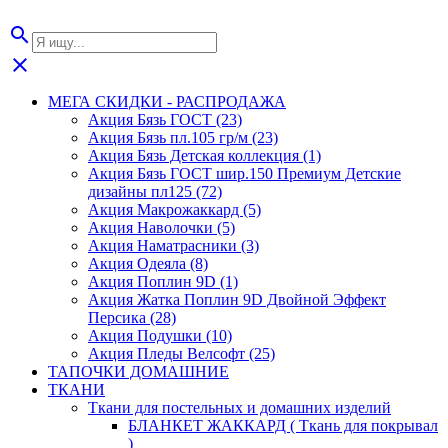
search
close
МЕГА СКИДКИ - РАСПРОДАЖА
Акция Бязь ГОСТ (23)
Акция Бязь пл.105 гр/м (23)
Акция Бязь Детская коллекция (1)
Акция Бязь ГОСТ шир.150 Премиум Детские
дизайны пл125 (72)
Акция Макрожаккард (5)
Акция Наволочки (5)
Акция Наматрасники (3)
Акция Одеяла (8)
Акция Поплин 9D (1)
Акция Жатка Поплин 9D Двойной Эффект
Персика (28)
Акция Подушки (10)
Акция Пледы Велсофт (25)
ТАПОЧКИ ДОМАШНИЕ
ТКАНИ
Ткани для постельных и домашних изделий
БЛАНКЕТ ЖАККАРД ( Ткань для покрывал
)