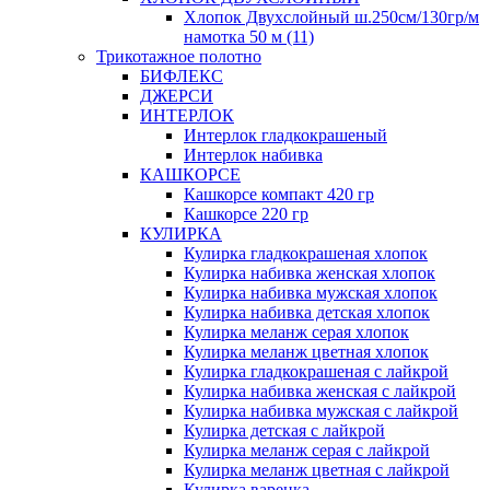
Хлопок Двухслойный ш.250см/130гр/м
намотка 50 м (11)
Трикотажное полотно
БИФЛЕКС
ДЖЕРСИ
ИНТЕРЛОК
Интерлок гладкокрашеный
Интерлок набивка
КАШКОРСЕ
Кашкорсе компакт 420 гр
Кашкорсе 220 гр
КУЛИРКА
Кулирка гладкокрашеная хлопок
Кулирка набивка женская хлопок
Кулирка набивка мужская хлопок
Кулирка набивка детская хлопок
Кулирка меланж серая хлопок
Кулирка меланж цветная хлопок
Кулирка гладкокрашеная с лайкрой
Кулирка набивка женская с лайкрой
Кулирка набивка мужская с лайкрой
Кулирка детская с лайкрой
Кулирка меланж серая с лайкрой
Кулирка меланж цветная с лайкрой
Кулирка варенка