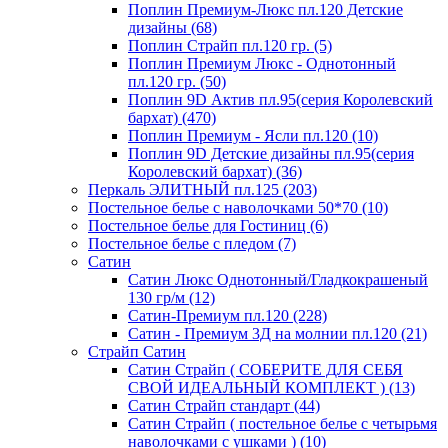
Поплин Премиум-Люкс пл.120 Детские
дизайны (68)
Поплин Страйп пл.120 гр. (5)
Поплин Премиум Люкс - Однотонный
пл.120 гр. (50)
Поплин 9D Актив пл.95(серия Королевский
бархат) (470)
Поплин Премиум - Ясли пл.120 (10)
Поплин 9D Детские дизайны пл.95(серия
Королевский бархат) (36)
Перкаль ЭЛИТНЫЙ пл.125 (203)
Постельное белье с наволочками 50*70 (10)
Постельное белье для Гостиниц (6)
Постельное белье с пледом (7)
Сатин
Сатин Люкс Однотонный/Гладкокрашеный
130 гр/м (12)
Сатин-Премиум пл.120 (228)
Сатин - Премиум 3Д на молнии пл.120 (21)
Страйп Сатин
Сатин Страйп ( СОБЕРИТЕ ДЛЯ СЕБЯ
СВОЙ ИДЕАЛЬНЫЙ КОМПЛЕКТ ) (13)
Сатин Страйп стандарт (44)
Сатин Страйп ( постельное белье с четырьмя
наволочками с ушками ) (10)