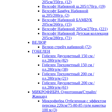
205см/350гр. (12)
Велсофт Набивной ш.205/170гр. (19)
Велсофт Бамбук Набивной
ш.205/200гр. (2)
Велсофт Набивной БАМБУК
205см/260гр. (15)
Велсофт Набивной 205см/270гр. (221)
Велсофт Набивной Детская коллекция
205см/280гр. (71)
ВЕЛЮР
Велюр стрейч набивной (72)
ГОБЕЛЕН
Гобелен Двухцветный 150 см /
пл.280гр/м (82)
Гобелен Трехцветный 150 см /
пл.280гр/м (38)
Гобелен Трехцветный 200 см /
пл.280гр/м (21)
Гобелен Двухцветный 200 см /
пл.280гр/м (61)
МИКРОФИБРА Однотонная/Страйп/
Жаккард
Микрофибра Отбеленная с эффектом
персика 220см/75-80-85 гр/м намотка
100 м (3)