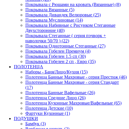
Покрывала с Рюшами на кровать (Вязанные) (8)
Покрывала Вязанные (5)
Покрывала Дивандек Велюровые (25)
Покрывала Муслиновые (14)
Покрывала Набивные с Рисунком Стеганные
Двухсторонние (40)
Покрывала Стеганные ( серия пэчворк +
наволочки 50/70 ) (22)
Покрывала Однотонные Стеганные (27)
Покрывала Гобелен Премиум (4)
Покрывала Гобелен 1.5 сп (30)
Покрывала Гобелен 2 сп , Евро (35)
ПОЛОТЕНЦА
Наборы - Баня/Лицо/Кухня (15)
Полотенца Банные Махровые - серия Престиж (46)
Полотенца Банные Махровые - серия Стандарт
(17)
Полотенца Банные Вафельные (26)
Полотенца Средние Лицо (26)
Полотенца Кухонные Махровые/Вафельные (65)
Полотенца Детские (10)
Фартуки Кухонные (1)
ПОДУШКИ
Бамбук (3)
Верблюжья шерсть (2)