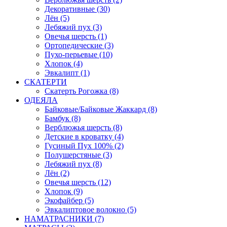
Декоративные (30)
Лён (5)
Лебяжий пух (3)
Овечья шерсть (1)
Ортопедические (3)
Пухо-перьевые (10)
Хлопок (4)
Эвкалипт (1)
СКАТЕРТИ
Скатерть Рогожка (8)
ОДЕЯЛА
Байковые/Байковые Жаккард (8)
Бамбук (8)
Верблюжья шерсть (8)
Детские в кроватку (4)
Гусиный Пух 100% (2)
Полушерстяные (3)
Лебяжий пух (8)
Лён (2)
Овечья шерсть (12)
Хлопок (9)
Экофайбер (5)
Эвкалиптовое волокно (5)
НАМАТРАСНИКИ (7)