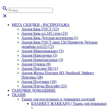
search
close
МЕГА СКИДКИ - РАСПРОДАЖА
Акция Бязь ГОСТ (23)
Акция Бязь пл.105 гр/м (23)
Акция Бязь Детская коллекция (1)
Акция Бязь ГОСТ шир.150 Премиум Детские
дизайны пл125 (72)
Акция Макрожаккард (5)
Акция Наволочки (5)
Акция Наматрасники (3)
Акция Одеяла (8)
Акция Поплин 9D (1)
Акция Жатка Поплин 9D Двойной Эффект
Персика (28)
Акция Подушки (10)
Акция Пледы Велсофт (25)
ТАПОЧКИ ДОМАШНИЕ
ТКАНИ
Ткани для постельных и домашних изделий
БЛАНКЕТ ЖАККАРД ( Ткань для покрывал
)