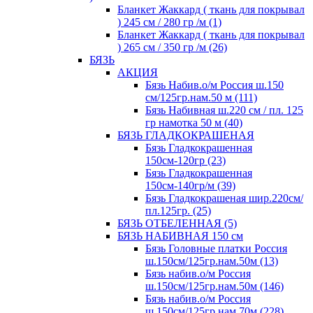
Бланкет Жаккард ( ткань для покрывал
) 245 см / 280 гр /м (1)
Бланкет Жаккард ( ткань для покрывал
) 265 см / 350 гр /м (26)
БЯЗЬ
АКЦИЯ
Бязь Набив.о/м Россия ш.150
см/125гр.нам.50 м (111)
Бязь Набивная ш.220 см / пл. 125
гр намотка 50 м (40)
БЯЗЬ ГЛАДКОКРАШЕНАЯ
Бязь Гладкокрашенная
150см-120гр (23)
Бязь Гладкокрашенная
150см-140гр/м (39)
Бязь Гладкокрашеная шир.220см/
пл.125гр. (25)
БЯЗЬ ОТБЕЛЕННАЯ (5)
БЯЗЬ НАБИВНАЯ 150 см
Бязь Головные платки Россия
ш.150см/125гр.нам.50м (13)
Бязь набив.о/м Россия
ш.150см/125гр.нам.50м (146)
Бязь набив.о/м Россия
ш.150см/125гр.нам.70м (228)