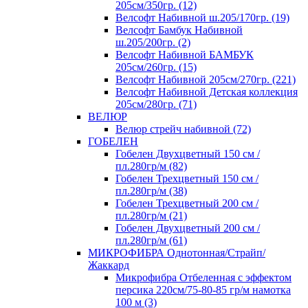
205см/350гр. (12)
Велсофт Набивной ш.205/170гр. (19)
Велсофт Бамбук Набивной
ш.205/200гр. (2)
Велсофт Набивной БАМБУК
205см/260гр. (15)
Велсофт Набивной 205см/270гр. (221)
Велсофт Набивной Детская коллекция
205см/280гр. (71)
ВЕЛЮР
Велюр стрейч набивной (72)
ГОБЕЛЕН
Гобелен Двухцветный 150 см /
пл.280гр/м (82)
Гобелен Трехцветный 150 см /
пл.280гр/м (38)
Гобелен Трехцветный 200 см /
пл.280гр/м (21)
Гобелен Двухцветный 200 см /
пл.280гр/м (61)
МИКРОФИБРА Однотонная/Страйп/
Жаккард
Микрофибра Отбеленная с эффектом
персика 220см/75-80-85 гр/м намотка
100 м (3)