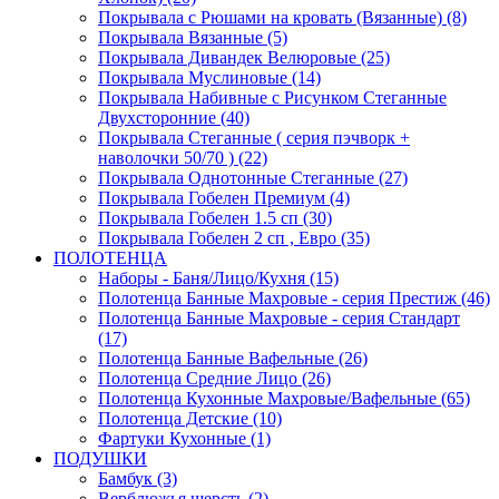
Покрывала с Рюшами на кровать (Вязанные) (8)
Покрывала Вязанные (5)
Покрывала Дивандек Велюровые (25)
Покрывала Муслиновые (14)
Покрывала Набивные с Рисунком Стеганные
Двухсторонние (40)
Покрывала Стеганные ( серия пэчворк +
наволочки 50/70 ) (22)
Покрывала Однотонные Стеганные (27)
Покрывала Гобелен Премиум (4)
Покрывала Гобелен 1.5 сп (30)
Покрывала Гобелен 2 сп , Евро (35)
ПОЛОТЕНЦА
Наборы - Баня/Лицо/Кухня (15)
Полотенца Банные Махровые - серия Престиж (46)
Полотенца Банные Махровые - серия Стандарт
(17)
Полотенца Банные Вафельные (26)
Полотенца Средние Лицо (26)
Полотенца Кухонные Махровые/Вафельные (65)
Полотенца Детские (10)
Фартуки Кухонные (1)
ПОДУШКИ
Бамбук (3)
Верблюжья шерсть (2)