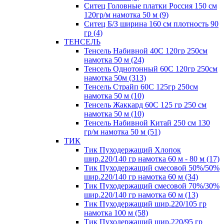
Ситец Головные платки Россия 150 см
120гр/м намотка 50 м (9)
Ситец Б/З ширина 160 см плотность 90
гр (4)
ТЕНСЕЛЬ
Тенсель Набивной 40С 120гр 250см
намотка 50 м (24)
Тенсель Однотонный 60С 120гр 250см
намотка 50м (313)
Тенсель Страйп 60С 125гр 250см
намотка 50 м (10)
Тенсель Жаккард 60С 125 гр 250 см
намотка 50 м (10)
Тенсель Набивной Китай 250 см 130
гр/м намотка 50 м (51)
ТИК
Тик Пуходержащий Хлопок
шир.220/140 гр намотка 60 м - 80 м (17)
Тик Пуходержащий смесовой 50%/50%
шир.220/140 гр намотка 60 м (34)
Тик Пуходержащий смесовой 70%/30%
шир.220/140 гр намотка 60 м (13)
Тик Пуходержащий шир.220/105 гр
намотка 100 м (58)
Тик Пуходержащий шир.220/95 гр