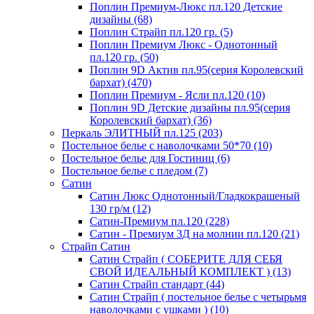
Поплин Премиум-Люкс пл.120 Детские
дизайны (68)
Поплин Страйп пл.120 гр. (5)
Поплин Премиум Люкс - Однотонный
пл.120 гр. (50)
Поплин 9D Актив пл.95(серия Королевский
бархат) (470)
Поплин Премиум - Ясли пл.120 (10)
Поплин 9D Детские дизайны пл.95(серия
Королевский бархат) (36)
Перкаль ЭЛИТНЫЙ пл.125 (203)
Постельное белье с наволочками 50*70 (10)
Постельное белье для Гостиниц (6)
Постельное белье с пледом (7)
Сатин
Сатин Люкс Однотонный/Гладкокрашеный
130 гр/м (12)
Сатин-Премиум пл.120 (228)
Сатин - Премиум 3Д на молнии пл.120 (21)
Страйп Сатин
Сатин Страйп ( СОБЕРИТЕ ДЛЯ СЕБЯ
СВОЙ ИДЕАЛЬНЫЙ КОМПЛЕКТ ) (13)
Сатин Страйп стандарт (44)
Сатин Страйп ( постельное белье с четырьмя
наволочками с ушками ) (10)