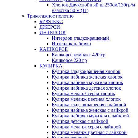
Хлопок Двухслойный ш.250см/130гр/м
намотка 50 м (11)
Трикотажное полотно
БИФЛЕКС
ДЖЕРСИ
ИНТЕРЛОК
Интерлок гладкокрашеный
Интерлок набивка
КАШКОРСЕ
Кашкорсе компакт 420 гр
Кашкорсе 220 гр
КУЛИРКА
Кулирка гладкокрашеная хлопок
Кулирка набивка женская хлопок
Кулирка набивка мужская хлопок
Кулирка набивка детская хлопок
Кулирка меланж серая хлопок
Кулирка меланж цветная хлопок
Кулирка гладкокрашеная с лайкрой
Кулирка набивка женская с лайкрой
Кулирка набивка мужская с лайкрой
Кулирка детская с лайкрой
Кулирка меланж серая с лайкрой
Кулирка меланж цветная с лайкрой
Кулирка варенка