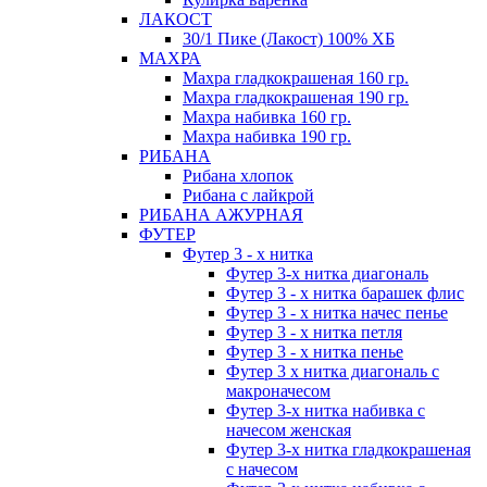
ЛАКОСТ
30/1 Пике (Лакост) 100% ХБ
МАХРА
Махра гладкокрашеная 160 гр.
Махра гладкокрашеная 190 гр.
Махра набивка 160 гр.
Махра набивка 190 гр.
РИБАНА
Рибана хлопок
Рибана с лайкрой
РИБАНА АЖУРНАЯ
ФУТЕР
Футер 3 - х нитка
Футер 3-х нитка диагональ
Футер 3 - х нитка барашек флис
Футер 3 - х нитка начес пенье
Футер 3 - х нитка петля
Футер 3 - х нитка пенье
Футер 3 х нитка диагональ с
макроначесом
Футер 3-х нитка набивка с
начесом женская
Футер 3-х нитка гладкокрашеная
с начесом