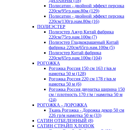
ДИЗАЙНЫ (18)
Полисатин - двойной эффект персика
220см/95гр.нам.80м (129)
Полисатин - двойной эффект персика
220см/130гр.нам.80м (16)
ПОЛИЭСТЕР
Полиэстер Ажур Китай фабрика
220см/75гр.нам.100м (7)
Полиэстер Гладкокрашеный Китай
фабрика 220см/65гр.нам.100м (5)
Полиэстер Китай фабрика
220см/65гр.нам.100м (104)
РОГОЖКА
Рогожка Россия 150 см 163 г/кв.м
намотка 50 м (128)
Рогожка Россия 220 см 178 г/кв.м
намотка 50 м (6)
Рогожка Россия двунитка ширина 150
см / плотность 170 г/м / намотка 50 м
(24)
РОГОЖКА - ДОРОЖКА
Ткань Рогожка - Дорожка декор 50 см
226 гр/м намотка 50 м (33)
САТИН ОТБЕЛЕННЫЙ (8)
САТИН СТРАЙП ХЛОПОК