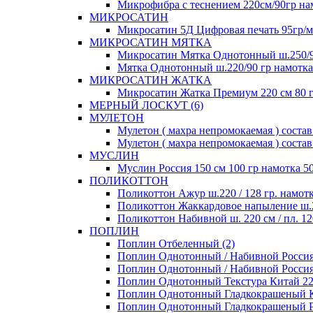
Микрофибра с теснением 220см/90гр нам
МИКРОСАТИН
Микросатин 5Д Цифровая печать 95гр/м 
МИКРОСАТИН МЯТКА
Микросатин Мятка Однотонный ш.250/90
Мятка Однотонный ш.220/90 гр намотка 
МИКРОСАТИН ЖАТКА
Микросатин Жатка Премиум 220 см 80 гр
МЕРНЫЙ ЛОСКУТ (6)
МУЛЕТОН
Мулетон ( махра непромокаемая ) состав 
Мулетон ( махра непромокаемая ) состав
МУСЛИН
Муслин Россия 150 см 100 гр намотка 50
ПОЛИКОТТОН
Поликоттон Ажур ш.220 / 128 гр. намотк
Поликоттон Жаккардовое напыление ш.220
Поликоттон Набивной ш. 220 см / пл. 120
ПОПЛИН
Поплин Отбеленный (2)
Поплин Однотонный / Набивной Россия 1
Поплин Однотонный / Набивной Россия 1
Поплин Однотонный Текстура Китай 220 
Поплин Однотонный Гладкокрашеный Кит
Поплин Однотонный Гладкокрашеный Рос