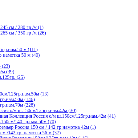
45 см / 280 гр /м (1)
65 см / 350 гр /м (26)
5гр.нам.50 м (111)
р намотка 50 м (40)
 (23)
/м (39)
125гр. (25)
0см/125гр.нам.50м (13)
гр.нам.50м (146)
гр.нам.70м (228)
сия о/м ш.150см/125гр.нам.42м (30)
ная Коллекция Россия о/м ш.150см/125гр.нам.42м (41)
150см/140 гр.нам.50м (70)
мьер Россия 150 см / 142 гр намотка 42м (1)
м /142 гр. намотка 56 м (37)