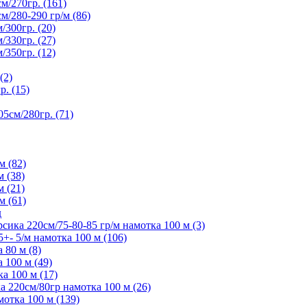
/270гр. (161)
280-290 гр/м (86)
300гр. (20)
330гр. (27)
350гр. (12)
(2)
. (15)
5см/280гр. (71)
м (82)
м (38)
м (21)
м (61)
д
ика 220см/75-80-85 гр/м намотка 100 м (3)
- 5/м намотка 100 м (106)
80 м (8)
 100 м (49)
а 100 м (17)
 220см/80гр намотка 100 м (26)
отка 100 м (139)