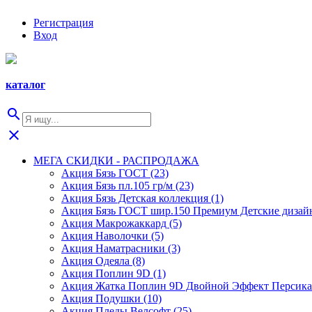
Регистрация
Вход
каталог
search
close
МЕГА СКИДКИ - РАСПРОДАЖА
Акция Бязь ГОСТ (23)
Акция Бязь пл.105 гр/м (23)
Акция Бязь Детская коллекция (1)
Акция Бязь ГОСТ шир.150 Премиум Детские дизайн
Акция Макрожаккард (5)
Акция Наволочки (5)
Акция Наматрасники (3)
Акция Одеяла (8)
Акция Поплин 9D (1)
Акция Жатка Поплин 9D Двойной Эффект Персика 
Акция Подушки (10)
Акция Пледы Велсофт (25)