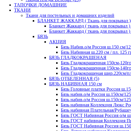
ТАПОЧКИ ДОМАШНИЕ
ТКАНИ
Ткани для постельных и домашних изделий
БЛАНКЕТ ЖАККАРД ( Ткань для покрывал )
Бланкет Жаккард ( ткань для покрывал ) 2
Бланкет Жаккард ( ткань для покрывал ) 2
БЯЗЬ
АКЦИЯ
Бязь Набив.о/м Россия ш.150 см/12
Бязь Набивная ш.220 см / пл. 125 г
БЯЗЬ ГЛАДКОКРАШЕНАЯ
Бязь Гладкокрашенная 150см-120гр
Бязь Гладкокрашенная 150см-140гр
Бязь Гладкокрашеная шир.220см/пл.
БЯЗЬ ОТБЕЛЕННАЯ (5)
БЯЗЬ НАБИВНАЯ 150 см
Бязь Головные платки Россия ш.15
Бязь набив.о/м Россия ш.150см/125
Бязь набив.о/м Россия ш.150см/125
Бязь набивная Коллекция Люкс Рос
Бязь набивная Плательная/Рубашеч
Бязь ГОСТ Набивная Россия о/м ш.
Бязь ГОСТ набивная Коллекция Пре
Бязь ГОСТ Набивная Россия ш.150с