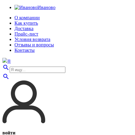
Иваново
О компании
Как купить
Доставка
Прайс-лист
Условия возврата
Отзывы и вопросы
Контакты
®
search
search
войти