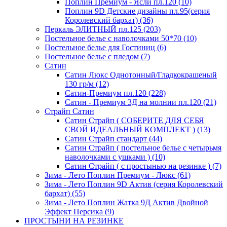
Поплин Премиум - Ясли пл.120 (10)
Поплин 9D Детские дизайны пл.95(серия
Королевский бархат) (36)
Перкаль ЭЛИТНЫЙ пл.125 (203)
Постельное белье с наволочками 50*70 (10)
Постельное белье для Гостиниц (6)
Постельное белье с пледом (7)
Сатин
Сатин Люкс Однотонный/Гладкокрашеный
130 гр/м (12)
Сатин-Премиум пл.120 (228)
Сатин - Премиум 3Д на молнии пл.120 (21)
Страйп Сатин
Сатин Страйп ( СОБЕРИТЕ ДЛЯ СЕБЯ
СВОЙ ИДЕАЛЬНЫЙ КОМПЛЕКТ ) (13)
Сатин Страйп стандарт (44)
Сатин Страйп ( постельное белье с четырьмя
наволочками с ушками ) (10)
Сатин Страйп ( с простынью на резинке ) (7)
Зима - Лето Поплин Премиум - Люкс (61)
Зима - Лето Поплин 9D Актив (серия Королевский
бархат) (55)
Зима - Лето Поплин Жатка 9Д Актив Двойной
Эффект Персика (9)
ПРОСТЫНИ НА РЕЗИНКЕ