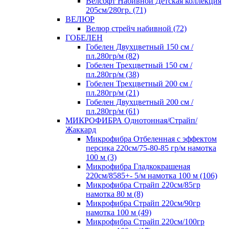
Велсофт Набивной Детская коллекция
205см/280гр. (71)
ВЕЛЮР
Велюр стрейч набивной (72)
ГОБЕЛЕН
Гобелен Двухцветный 150 см /
пл.280гр/м (82)
Гобелен Трехцветный 150 см /
пл.280гр/м (38)
Гобелен Трехцветный 200 см /
пл.280гр/м (21)
Гобелен Двухцветный 200 см /
пл.280гр/м (61)
МИКРОФИБРА Однотонная/Страйп/
Жаккард
Микрофибра Отбеленная с эффектом
персика 220см/75-80-85 гр/м намотка
100 м (3)
Микрофибра Гладкокрашеная
220см/8585+- 5/м намотка 100 м (106)
Микрофибра Страйп 220см/85гр
намотка 80 м (8)
Микрофибра Страйп 220см/90гр
намотка 100 м (49)
Микрофибра Страйп 220см/100гр