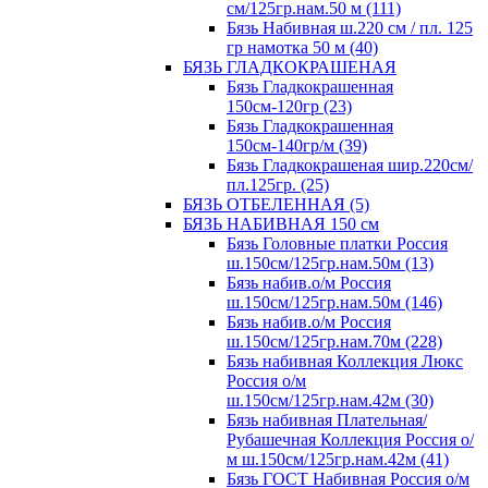
см/125гр.нам.50 м (111)
Бязь Набивная ш.220 см / пл. 125
гр намотка 50 м (40)
БЯЗЬ ГЛАДКОКРАШЕНАЯ
Бязь Гладкокрашенная
150см-120гр (23)
Бязь Гладкокрашенная
150см-140гр/м (39)
Бязь Гладкокрашеная шир.220см/
пл.125гр. (25)
БЯЗЬ ОТБЕЛЕННАЯ (5)
БЯЗЬ НАБИВНАЯ 150 см
Бязь Головные платки Россия
ш.150см/125гр.нам.50м (13)
Бязь набив.о/м Россия
ш.150см/125гр.нам.50м (146)
Бязь набив.о/м Россия
ш.150см/125гр.нам.70м (228)
Бязь набивная Коллекция Люкс
Россия о/м
ш.150см/125гр.нам.42м (30)
Бязь набивная Плательная/
Рубашечная Коллекция Россия о/
м ш.150см/125гр.нам.42м (41)
Бязь ГОСТ Набивная Россия о/м