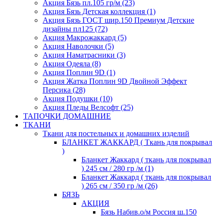
Акция Бязь пл.105 гр/м (23)
Акция Бязь Детская коллекция (1)
Акция Бязь ГОСТ шир.150 Премиум Детские
дизайны пл125 (72)
Акция Макрожаккард (5)
Акция Наволочки (5)
Акция Наматрасники (3)
Акция Одеяла (8)
Акция Поплин 9D (1)
Акция Жатка Поплин 9D Двойной Эффект
Персика (28)
Акция Подушки (10)
Акция Пледы Велсофт (25)
ТАПОЧКИ ДОМАШНИЕ
ТКАНИ
Ткани для постельных и домашних изделий
БЛАНКЕТ ЖАККАРД ( Ткань для покрывал
)
Бланкет Жаккард ( ткань для покрывал
) 245 см / 280 гр /м (1)
Бланкет Жаккард ( ткань для покрывал
) 265 см / 350 гр /м (26)
БЯЗЬ
АКЦИЯ
Бязь Набив.о/м Россия ш.150