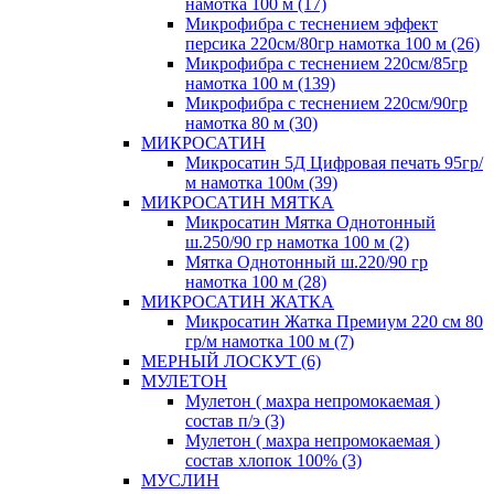
намотка 100 м (17)
Микрофибра с теснением эффект
персика 220см/80гр намотка 100 м (26)
Микрофибра с теснением 220см/85гр
намотка 100 м (139)
Микрофибра с теснением 220см/90гр
намотка 80 м (30)
МИКРОСАТИН
Микросатин 5Д Цифровая печать 95гр/
м намотка 100м (39)
МИКРОСАТИН МЯТКА
Микросатин Мятка Однотонный
ш.250/90 гр намотка 100 м (2)
Мятка Однотонный ш.220/90 гр
намотка 100 м (28)
МИКРОСАТИН ЖАТКА
Микросатин Жатка Премиум 220 см 80
гр/м намотка 100 м (7)
МЕРНЫЙ ЛОСКУТ (6)
МУЛЕТОН
Мулетон ( махра непромокаемая )
состав п/э (3)
Мулетон ( махра непромокаемая )
состав хлопок 100% (3)
МУСЛИН