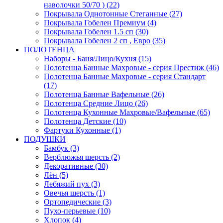
наволочки 50/70 ) (22)
Покрывала Однотонные Стеганные (27)
Покрывала Гобелен Премиум (4)
Покрывала Гобелен 1.5 сп (30)
Покрывала Гобелен 2 сп , Евро (35)
ПОЛОТЕНЦА
Наборы - Баня/Лицо/Кухня (15)
Полотенца Банные Махровые - серия Престиж (46)
Полотенца Банные Махровые - серия Стандарт
(17)
Полотенца Банные Вафельные (26)
Полотенца Средние Лицо (26)
Полотенца Кухонные Махровые/Вафельные (65)
Полотенца Детские (10)
Фартуки Кухонные (1)
ПОДУШКИ
Бамбук (3)
Верблюжья шерсть (2)
Декоративные (30)
Лён (5)
Лебяжий пух (3)
Овечья шерсть (1)
Ортопедические (3)
Пухо-перьевые (10)
Хлопок (4)