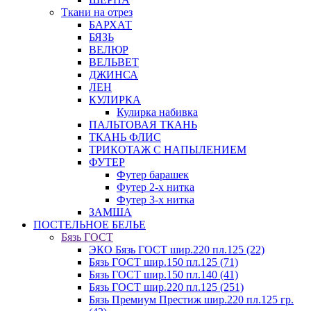
Ткани на отрез
БАРХАТ
БЯЗЬ
ВЕЛЮР
ВЕЛЬВЕТ
ДЖИНСА
ЛЕН
КУЛИРКА
Кулирка набивка
ПАЛЬТОВАЯ ТКАНЬ
ТКАНЬ ФЛИС
ТРИКОТАЖ С НАПЫЛЕНИЕМ
ФУТЕР
Футер барашек
Футер 2-х нитка
Футер 3-х нитка
ЗАМША
ПОСТЕЛЬНОЕ БЕЛЬЕ
Бязь ГОСТ
ЭКО Бязь ГОСТ шир.220 пл.125 (22)
Бязь ГОСТ шир.150 пл.125 (71)
Бязь ГОСТ шир.150 пл.140 (41)
Бязь ГОСТ шир.220 пл.125 (251)
Бязь Премиум Престиж шир.220 пл.125 гр.