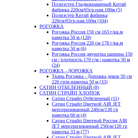
Полиэстер Гладкокрашеный Китай
фабрика 220см/65гр.нам.100м (5)
Полиэстер Китай фабрика
220см/65гр.нам.100м (104)
РОГОЖКА
Рогожка Россия 150 см 163 г/кв.м
намотка 50 м (128)
Рогожка Россия 220 см 178 г/кв.м
намотка 50 м (6)
Рогожка Россия двунитка ширина 150
см / плотность 170 г/м / намотка 50 м
(24)
РОГОЖКА - ДОРОЖКА
Ткань Рогожка - Дорожка декор 50 см
226 гр/м намотка 50 м (33)
САТИН ОТБЕЛЕННЫЙ (8)
САТИН СТРАЙП ХЛОПОК
Сатин Страйп Отбеленный (11)
Сатин Страйп Цветной AIR JET
мерсеризованный 240см/130 гр
намотка 60 м (4)
Сатин Страйп Цветной Россия AIR
JET мерсеризованный 250см/120 гр
намотка 33 м (77)
Сатин Страйп Цветной AIR JET