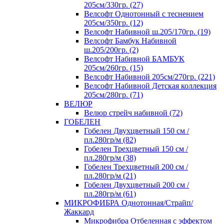
205см/330гр. (27)
Велсофт Однотонный с теснением
205см/350гр. (12)
Велсофт Набивной ш.205/170гр. (19)
Велсофт Бамбук Набивной
ш.205/200гр. (2)
Велсофт Набивной БАМБУК
205см/260гр. (15)
Велсофт Набивной 205см/270гр. (221)
Велсофт Набивной Детская коллекция
205см/280гр. (71)
ВЕЛЮР
Велюр стрейч набивной (72)
ГОБЕЛЕН
Гобелен Двухцветный 150 см /
пл.280гр/м (82)
Гобелен Трехцветный 150 см /
пл.280гр/м (38)
Гобелен Трехцветный 200 см /
пл.280гр/м (21)
Гобелен Двухцветный 200 см /
пл.280гр/м (61)
МИКРОФИБРА Однотонная/Страйп/
Жаккард
Микрофибра Отбеленная с эффектом