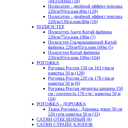
ДИЗАЙНЫ (18)
Полисатин - двойной эффект персика
220см/95гр.нам.80м (129)
Полисатин - двойной эффект персика
220см/130гр.нам.80м (16)
ПОЛИЭСТЕР
Полиэстер Ажур Китай фабрика
220см/75гр.нам.100м (7)
Полиэстер Гладкокрашеный Китай
фабрика 220см/65гр.нам.100м (5)
Полиэстер Китай фабрика
220см/65гр.нам.100м (104)
РОГОЖКА
Рогожка Россия 150 см 163 г/кв.м
намотка 50 м (128)
Рогожка Россия 220 см 178 г/кв.м
намотка 50 м (6)
Рогожка Россия двунитка ширина 150
см / плотность 170 г/м / намотка 50 м
(24)
РОГОЖКА - ДОРОЖКА
Ткань Рогожка - Дорожка декор 50 см
226 гр/м намотка 50 м (33)
САТИН ОТБЕЛЕННЫЙ (8)
САТИН СТРАЙП ХЛОПОК