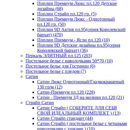
Поплин Премиум-Люкс пл.120 Детские
дизайны (68)
Поплин Страйп пл.120 гр. (5)
Поплин Премиум Люкс - Однотонный
пл.120 гр. (50)
Поплин 9D Актив пл.95(серия Королевский
бархат) (470)
Поплин Премиум - Ясли пл.120 (10)
Поплин 9D Детские дизайны пл.95(серия
Королевский бархат) (36)
Перкаль ЭЛИТНЫЙ пл.125 (203)
Постельное белье с наволочками 50*70 (10)
Постельное белье для Гостиниц (6)
Постельное белье с пледом (7)
Сатин
Сатин Люкс Однотонный/Гладкокрашеный
130 гр/м (12)
Сатин-Премиум пл.120 (228)
Сатин - Премиум 3Д на молнии пл.120 (21)
Страйп Сатин
Сатин Страйп ( СОБЕРИТЕ ДЛЯ СЕБЯ
СВОЙ ИДЕАЛЬНЫЙ КОМПЛЕКТ ) (13)
Сатин Страйп стандарт (44)
Сатин Страйп ( постельное белье с четырьмя
наволочками с ушками ) (10)