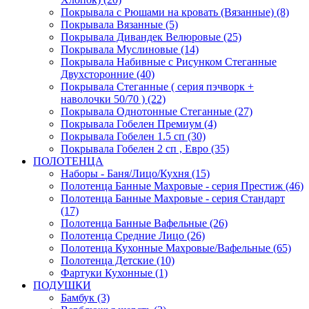
Покрывала с Рюшами на кровать (Вязанные) (8)
Покрывала Вязанные (5)
Покрывала Дивандек Велюровые (25)
Покрывала Муслиновые (14)
Покрывала Набивные с Рисунком Стеганные
Двухсторонние (40)
Покрывала Стеганные ( серия пэчворк +
наволочки 50/70 ) (22)
Покрывала Однотонные Стеганные (27)
Покрывала Гобелен Премиум (4)
Покрывала Гобелен 1.5 сп (30)
Покрывала Гобелен 2 сп , Евро (35)
ПОЛОТЕНЦА
Наборы - Баня/Лицо/Кухня (15)
Полотенца Банные Махровые - серия Престиж (46)
Полотенца Банные Махровые - серия Стандарт
(17)
Полотенца Банные Вафельные (26)
Полотенца Средние Лицо (26)
Полотенца Кухонные Махровые/Вафельные (65)
Полотенца Детские (10)
Фартуки Кухонные (1)
ПОДУШКИ
Бамбук (3)