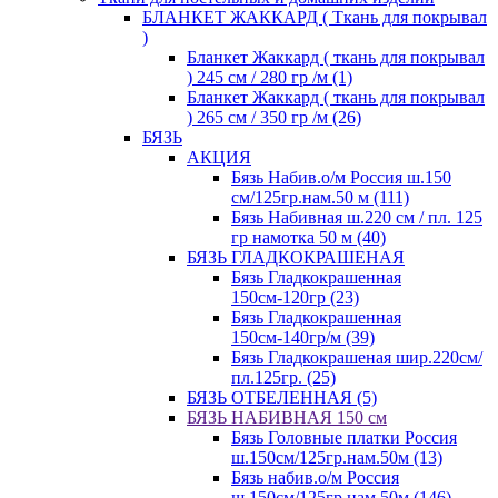
БЛАНКЕТ ЖАККАРД ( Ткань для покрывал
)
Бланкет Жаккард ( ткань для покрывал
) 245 см / 280 гр /м (1)
Бланкет Жаккард ( ткань для покрывал
) 265 см / 350 гр /м (26)
БЯЗЬ
АКЦИЯ
Бязь Набив.о/м Россия ш.150
см/125гр.нам.50 м (111)
Бязь Набивная ш.220 см / пл. 125
гр намотка 50 м (40)
БЯЗЬ ГЛАДКОКРАШЕНАЯ
Бязь Гладкокрашенная
150см-120гр (23)
Бязь Гладкокрашенная
150см-140гр/м (39)
Бязь Гладкокрашеная шир.220см/
пл.125гр. (25)
БЯЗЬ ОТБЕЛЕННАЯ (5)
БЯЗЬ НАБИВНАЯ 150 см
Бязь Головные платки Россия
ш.150см/125гр.нам.50м (13)
Бязь набив.о/м Россия
ш.150см/125гр.нам.50м (146)