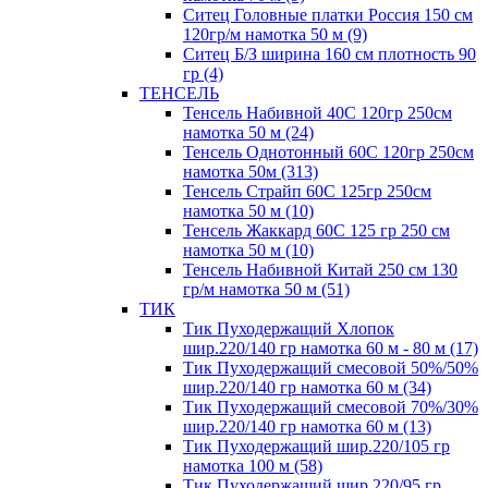
Ситец Головные платки Россия 150 см
120гр/м намотка 50 м (9)
Ситец Б/З ширина 160 см плотность 90
гр (4)
ТЕНСЕЛЬ
Тенсель Набивной 40С 120гр 250см
намотка 50 м (24)
Тенсель Однотонный 60С 120гр 250см
намотка 50м (313)
Тенсель Страйп 60С 125гр 250см
намотка 50 м (10)
Тенсель Жаккард 60С 125 гр 250 см
намотка 50 м (10)
Тенсель Набивной Китай 250 см 130
гр/м намотка 50 м (51)
ТИК
Тик Пуходержащий Хлопок
шир.220/140 гр намотка 60 м - 80 м (17)
Тик Пуходержащий смесовой 50%/50%
шир.220/140 гр намотка 60 м (34)
Тик Пуходержащий смесовой 70%/30%
шир.220/140 гр намотка 60 м (13)
Тик Пуходержащий шир.220/105 гр
намотка 100 м (58)
Тик Пуходержащий шир.220/95 гр