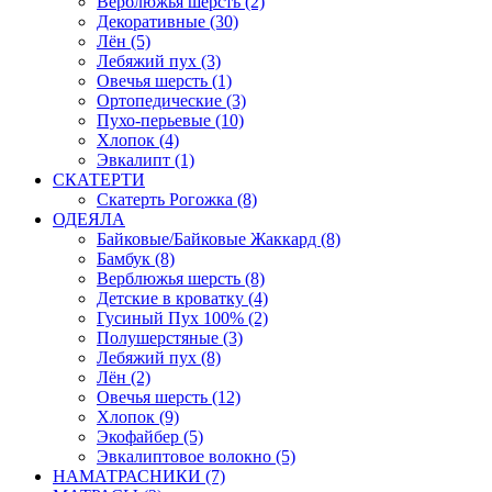
Верблюжья шерсть (2)
Декоративные (30)
Лён (5)
Лебяжий пух (3)
Овечья шерсть (1)
Ортопедические (3)
Пухо-перьевые (10)
Хлопок (4)
Эвкалипт (1)
СКАТЕРТИ
Скатерть Рогожка (8)
ОДЕЯЛА
Байковые/Байковые Жаккард (8)
Бамбук (8)
Верблюжья шерсть (8)
Детские в кроватку (4)
Гусиный Пух 100% (2)
Полушерстяные (3)
Лебяжий пух (8)
Лён (2)
Овечья шерсть (12)
Хлопок (9)
Экофайбер (5)
Эвкалиптовое волокно (5)
НАМАТРАСНИКИ (7)