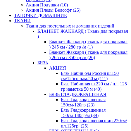
Акция Подушки (10)
Акция Пледы Велсофт (25)
ТАПОЧКИ ДОМАШНИЕ
ТКАНИ
Ткани для постельных и домашних изделий
БЛАНКЕТ ЖАККАРД ( Ткань для покрывал
)
Бланкет Жаккард ( ткань для покрывал
) 245 см / 280 гр /м (1)
Бланкет Жаккард ( ткань для покрывал
) 265 см / 350 гр /м (26)
БЯЗЬ
АКЦИЯ
Бязь Набив.о/м Россия ш.150
см/125гр.нам.50 м (111)
Бязь Набивная ш.220 см / пл. 125
гр намотка 50 м (40)
БЯЗЬ ГЛАДКОКРАШЕНАЯ
Бязь Гладкокрашенная
150см-120гр (23)
Бязь Гладкокрашенная
150см-140гр/м (39)
Бязь Гладкокрашеная шир.220см/
пл.125гр. (25)