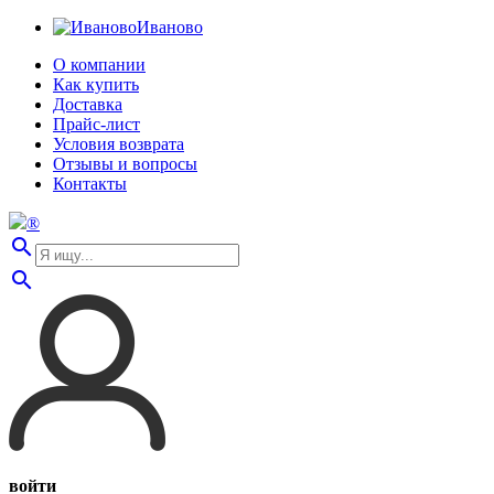
Иваново
О компании
Как купить
Доставка
Прайс-лист
Условия возврата
Отзывы и вопросы
Контакты
®
search
search
войти