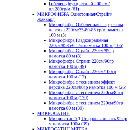
Гобелен Двухцветный 200 см /
пл.280гр/м (61)
МИКРОФИБРА Однотонная/Страйп/
Жаккард
Микрофибра Отбеленная с эффектом
персика 220см/75-80-85 гр/м намотка
100 м (3)
Микрофибра Гладкокрашеная
220см/8585+- 5/м намотка 100 м (106)
Микрофибра Страйп 220см/85гр
намотка 80 м (8)
Микрофибра Страйп 220см/90гр
намотка 100 м (49)
Микрофибра Страйп 220см/100гр
намотка 100 м (17)
Микрофибра с теснением эффект
персика 220см/80гр намотка 100 м (26)
Микрофибра с теснением 220см/85гр
намотка 100 м (139)
Микрофибра с теснением 220см/90гр
намотка 80 м (30)
МИКРОСАТИН
Микросатин 5Д Цифровая печать 95гр/
м намотка 100м (39)
МИКРОСАТИН МЯТКА