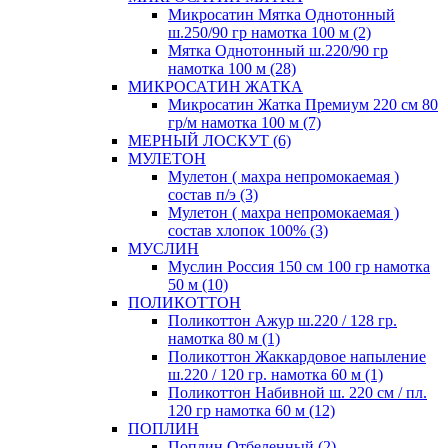
Микросатин Мятка Однотонный
ш.250/90 гр намотка 100 м (2)
Мятка Однотонный ш.220/90 гр
намотка 100 м (28)
МИКРОСАТИН ЖАТКА
Микросатин Жатка Премиум 220 см 80
гр/м намотка 100 м (7)
МЕРНЫЙ ЛОСКУТ (6)
МУЛЕТОН
Мулетон ( махра непромокаемая )
состав п/э (3)
Мулетон ( махра непромокаемая )
состав хлопок 100% (3)
МУСЛИН
Муслин Россия 150 см 100 гр намотка
50 м (10)
ПОЛИКОТТОН
Поликоттон Ажур ш.220 / 128 гр.
намотка 80 м (1)
Поликоттон Жаккардовое напыление
ш.220 / 120 гр. намотка 60 м (1)
Поликоттон Набивной ш. 220 см / пл.
120 гр намотка 60 м (12)
ПОПЛИН
Поплин Отбеленный (2)