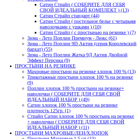
Сатин Страйп ( СОБЕРИТЕ ДЛЯ СЕБЯ
СВОЙ ИДЕАЛЬНЫЙ КОМПЛЕКТ ) (13)
Сатин Страйп стандарт (44)
Сатин Страйп ( постельное белье с четырьмя
наволочками с ушками ) (10)
Сатин Страйп ( с простынью на резинке ) (7)
Зима - Лето Поплин Премиум - Люкс (61)
Зима - Лето Поплин 9D Актив (серия Королевский
бархат) (55)
Зима - Лето Поплин Жатка 9Д Актив Двойной
Эффект Персика (9)
ПРОСТЫНИ НА РЕЗИНКЕ
Махровые простыни на резинке хлопок 100 % (13)
Трикотажные простыни хлопок 100 % на резинке
(9)
Поплин хлопок 100 % простыни на резинке+
наволочки ( СОБЕРИТЕ ДЛЯ СЕБЯ СВОЙ
ИДЕАЛЬНЫЙ НАБОР ) (49)
Сатин хлопок 100 % простыни на резинке
плотность 125гр. (1)
Страйп Сатин хлопок 100 % простынь на резинке
+ наволочки ( СОБЕРИТЕ ДЛЯ СЕБЯ СВОЙ
ИДЕАЛЬНЫЙ НАБОР ) (11)
ПРОСТЫНИ МАХРОВЫЕ/ЛЕН/ХЛОПОК
Простыни Махровые 1.5 сп (33)