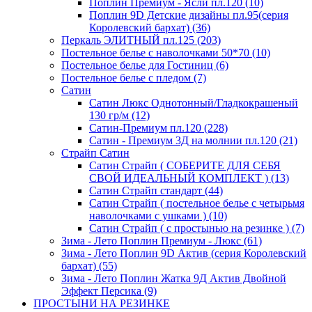
Поплин Премиум - Ясли пл.120 (10)
Поплин 9D Детские дизайны пл.95(серия
Королевский бархат) (36)
Перкаль ЭЛИТНЫЙ пл.125 (203)
Постельное белье с наволочками 50*70 (10)
Постельное белье для Гостиниц (6)
Постельное белье с пледом (7)
Сатин
Сатин Люкс Однотонный/Гладкокрашеный
130 гр/м (12)
Сатин-Премиум пл.120 (228)
Сатин - Премиум 3Д на молнии пл.120 (21)
Страйп Сатин
Сатин Страйп ( СОБЕРИТЕ ДЛЯ СЕБЯ
СВОЙ ИДЕАЛЬНЫЙ КОМПЛЕКТ ) (13)
Сатин Страйп стандарт (44)
Сатин Страйп ( постельное белье с четырьмя
наволочками с ушками ) (10)
Сатин Страйп ( с простынью на резинке ) (7)
Зима - Лето Поплин Премиум - Люкс (61)
Зима - Лето Поплин 9D Актив (серия Королевский
бархат) (55)
Зима - Лето Поплин Жатка 9Д Актив Двойной
Эффект Персика (9)
ПРОСТЫНИ НА РЕЗИНКЕ