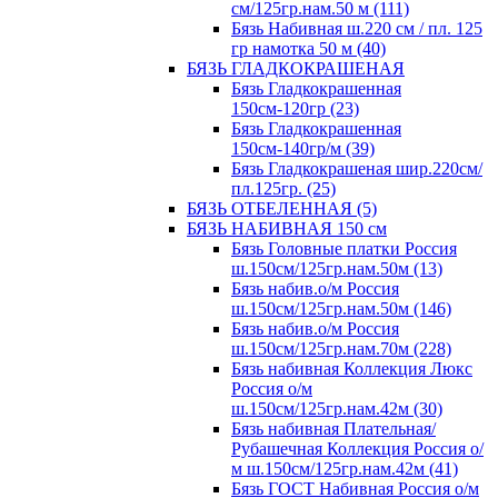
см/125гр.нам.50 м (111)
Бязь Набивная ш.220 см / пл. 125
гр намотка 50 м (40)
БЯЗЬ ГЛАДКОКРАШЕНАЯ
Бязь Гладкокрашенная
150см-120гр (23)
Бязь Гладкокрашенная
150см-140гр/м (39)
Бязь Гладкокрашеная шир.220см/
пл.125гр. (25)
БЯЗЬ ОТБЕЛЕННАЯ (5)
БЯЗЬ НАБИВНАЯ 150 см
Бязь Головные платки Россия
ш.150см/125гр.нам.50м (13)
Бязь набив.о/м Россия
ш.150см/125гр.нам.50м (146)
Бязь набив.о/м Россия
ш.150см/125гр.нам.70м (228)
Бязь набивная Коллекция Люкс
Россия о/м
ш.150см/125гр.нам.42м (30)
Бязь набивная Плательная/
Рубашечная Коллекция Россия о/
м ш.150см/125гр.нам.42м (41)
Бязь ГОСТ Набивная Россия о/м