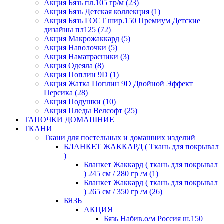
Акция Бязь пл.105 гр/м (23)
Акция Бязь Детская коллекция (1)
Акция Бязь ГОСТ шир.150 Премиум Детские
дизайны пл125 (72)
Акция Макрожаккард (5)
Акция Наволочки (5)
Акция Наматрасники (3)
Акция Одеяла (8)
Акция Поплин 9D (1)
Акция Жатка Поплин 9D Двойной Эффект
Персика (28)
Акция Подушки (10)
Акция Пледы Велсофт (25)
ТАПОЧКИ ДОМАШНИЕ
ТКАНИ
Ткани для постельных и домашних изделий
БЛАНКЕТ ЖАККАРД ( Ткань для покрывал
)
Бланкет Жаккард ( ткань для покрывал
) 245 см / 280 гр /м (1)
Бланкет Жаккард ( ткань для покрывал
) 265 см / 350 гр /м (26)
БЯЗЬ
АКЦИЯ
Бязь Набив.о/м Россия ш.150