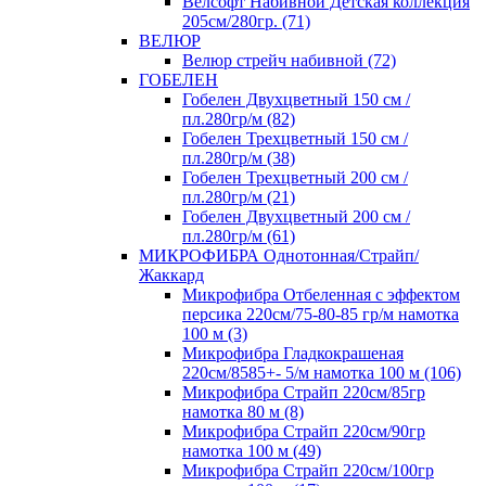
Велсофт Набивной Детская коллекция
205см/280гр. (71)
ВЕЛЮР
Велюр стрейч набивной (72)
ГОБЕЛЕН
Гобелен Двухцветный 150 см /
пл.280гр/м (82)
Гобелен Трехцветный 150 см /
пл.280гр/м (38)
Гобелен Трехцветный 200 см /
пл.280гр/м (21)
Гобелен Двухцветный 200 см /
пл.280гр/м (61)
МИКРОФИБРА Однотонная/Страйп/
Жаккард
Микрофибра Отбеленная с эффектом
персика 220см/75-80-85 гр/м намотка
100 м (3)
Микрофибра Гладкокрашеная
220см/8585+- 5/м намотка 100 м (106)
Микрофибра Страйп 220см/85гр
намотка 80 м (8)
Микрофибра Страйп 220см/90гр
намотка 100 м (49)
Микрофибра Страйп 220см/100гр