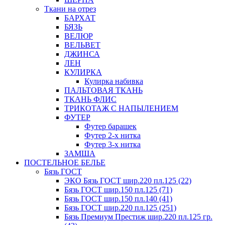
Ткани на отрез
БАРХАТ
БЯЗЬ
ВЕЛЮР
ВЕЛЬВЕТ
ДЖИНСА
ЛЕН
КУЛИРКА
Кулирка набивка
ПАЛЬТОВАЯ ТКАНЬ
ТКАНЬ ФЛИС
ТРИКОТАЖ С НАПЫЛЕНИЕМ
ФУТЕР
Футер барашек
Футер 2-х нитка
Футер 3-х нитка
ЗАМША
ПОСТЕЛЬНОЕ БЕЛЬЕ
Бязь ГОСТ
ЭКО Бязь ГОСТ шир.220 пл.125 (22)
Бязь ГОСТ шир.150 пл.125 (71)
Бязь ГОСТ шир.150 пл.140 (41)
Бязь ГОСТ шир.220 пл.125 (251)
Бязь Премиум Престиж шир.220 пл.125 гр.