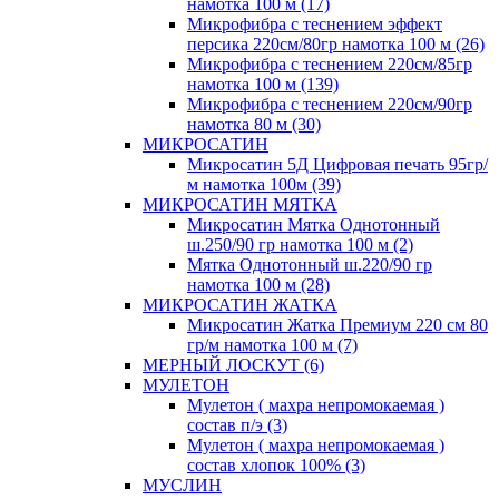
намотка 100 м (17)
Микрофибра с теснением эффект
персика 220см/80гр намотка 100 м (26)
Микрофибра с теснением 220см/85гр
намотка 100 м (139)
Микрофибра с теснением 220см/90гр
намотка 80 м (30)
МИКРОСАТИН
Микросатин 5Д Цифровая печать 95гр/
м намотка 100м (39)
МИКРОСАТИН МЯТКА
Микросатин Мятка Однотонный
ш.250/90 гр намотка 100 м (2)
Мятка Однотонный ш.220/90 гр
намотка 100 м (28)
МИКРОСАТИН ЖАТКА
Микросатин Жатка Премиум 220 см 80
гр/м намотка 100 м (7)
МЕРНЫЙ ЛОСКУТ (6)
МУЛЕТОН
Мулетон ( махра непромокаемая )
состав п/э (3)
Мулетон ( махра непромокаемая )
состав хлопок 100% (3)
МУСЛИН