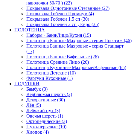
наволочки 50/70 ) (22)
Покрывала Однотонные Стеганные (27)
Покрывала Гобелен Премиум (4)
Покрывала Гобелен 1.5 сп (30)
Покрывала Гобелен 2 сп , Евро (35)
ПОЛОТЕНЦА
Наборы - Баня/Лицо/Кухня (15)
Полотенца Банные Махровые - серия Престиж (46)
Полотенца Банные Махровые - серия Стандарт
(17)
Полотенца Банные Вафельные (26)
Полотенца Средние Лицо (26)
Полотенца Кухонные Махровые/Вафельные (65)
Полотенца Детские (10)
Фартуки Кухонные (1)
ПОДУШКИ
Бамбук (3)
Верблюжья шерсть (2)
Декоративные (30)
Лён (5)
Лебяжий пух (3)
Овечья шерсть (1)
Ортопедические (3)
Пухо-перьевые (10)
Хлопок (4)