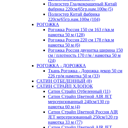
Полиэстер Гладкокрашеный Китай
фабрика 220см/65гр.нам.100м (5)
Полиэстер Китай фабрика
220см/65гр.нам.100м (104)
РОГОЖКА
Рогожка Россия 150 см 163 г/кв.м
намотка 50 м (128)
Рогожка Россия 220 см 178 г/кв.м
намотка 50 м (6)
Рогожка Россия двунитка ширина 150
см / плотность 170 г/м / намотка 50 м
(24)
РОГОЖКА - ДОРОЖКА
Ткань Рогожка - Дорожка декор 50 см
226 гр/м намотка 50 м (33)
САТИН ОТБЕЛЕННЫЙ (8)
САТИН СТРАЙП ХЛОПОК
Сатин Страйп Отбеленный (11)
Сатин Страйп Цветной AIR JET
мерсеризованный 240см/130 гр
намотка 60 м (4)
Сатин Страйп Цветной Россия AIR
JET мерсеризованный 250см/120 гр
намотка 33 м (77)
Сатин Страйп Цветной AIR JET