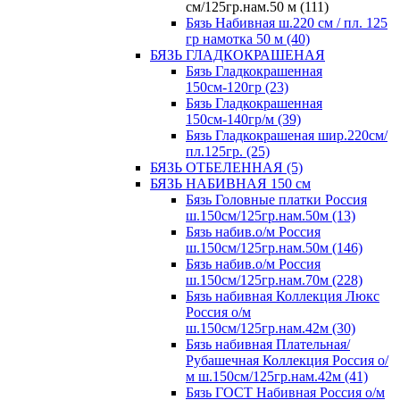
см/125гр.нам.50 м (111)
Бязь Набивная ш.220 см / пл. 125
гр намотка 50 м (40)
БЯЗЬ ГЛАДКОКРАШЕНАЯ
Бязь Гладкокрашенная
150см-120гр (23)
Бязь Гладкокрашенная
150см-140гр/м (39)
Бязь Гладкокрашеная шир.220см/
пл.125гр. (25)
БЯЗЬ ОТБЕЛЕННАЯ (5)
БЯЗЬ НАБИВНАЯ 150 см
Бязь Головные платки Россия
ш.150см/125гр.нам.50м (13)
Бязь набив.о/м Россия
ш.150см/125гр.нам.50м (146)
Бязь набив.о/м Россия
ш.150см/125гр.нам.70м (228)
Бязь набивная Коллекция Люкс
Россия о/м
ш.150см/125гр.нам.42м (30)
Бязь набивная Плательная/
Рубашечная Коллекция Россия о/
м ш.150см/125гр.нам.42м (41)
Бязь ГОСТ Набивная Россия о/м