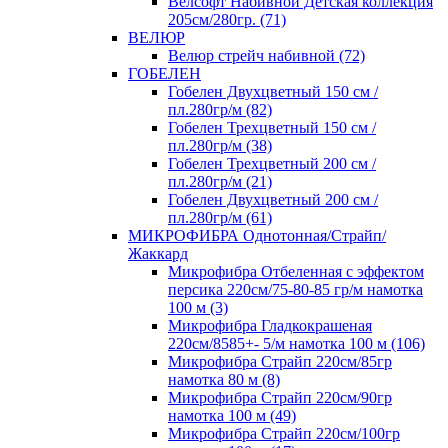
Велсофт Набивной Детская коллекция
205см/280гр. (71)
ВЕЛЮР
Велюр стрейч набивной (72)
ГОБЕЛЕН
Гобелен Двухцветный 150 см /
пл.280гр/м (82)
Гобелен Трехцветный 150 см /
пл.280гр/м (38)
Гобелен Трехцветный 200 см /
пл.280гр/м (21)
Гобелен Двухцветный 200 см /
пл.280гр/м (61)
МИКРОФИБРА Однотонная/Страйп/
Жаккард
Микрофибра Отбеленная с эффектом
персика 220см/75-80-85 гр/м намотка
100 м (3)
Микрофибра Гладкокрашеная
220см/8585+- 5/м намотка 100 м (106)
Микрофибра Страйп 220см/85гр
намотка 80 м (8)
Микрофибра Страйп 220см/90гр
намотка 100 м (49)
Микрофибра Страйп 220см/100гр