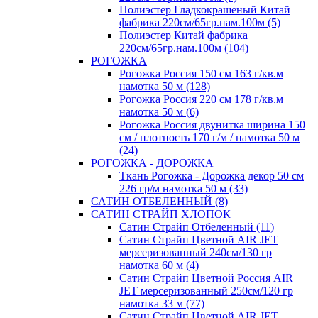
Полиэстер Гладкокрашеный Китай
фабрика 220см/65гр.нам.100м (5)
Полиэстер Китай фабрика
220см/65гр.нам.100м (104)
РОГОЖКА
Рогожка Россия 150 см 163 г/кв.м
намотка 50 м (128)
Рогожка Россия 220 см 178 г/кв.м
намотка 50 м (6)
Рогожка Россия двунитка ширина 150
см / плотность 170 г/м / намотка 50 м
(24)
РОГОЖКА - ДОРОЖКА
Ткань Рогожка - Дорожка декор 50 см
226 гр/м намотка 50 м (33)
САТИН ОТБЕЛЕННЫЙ (8)
САТИН СТРАЙП ХЛОПОК
Сатин Страйп Отбеленный (11)
Сатин Страйп Цветной AIR JET
мерсеризованный 240см/130 гр
намотка 60 м (4)
Сатин Страйп Цветной Россия AIR
JET мерсеризованный 250см/120 гр
намотка 33 м (77)
Сатин Страйп Цветной AIR JET