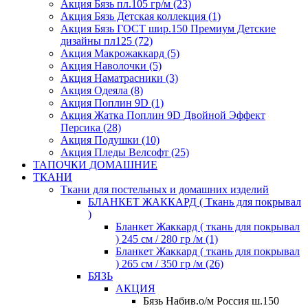
Акция Бязь пл.105 гр/м (23)
Акция Бязь Детская коллекция (1)
Акция Бязь ГОСТ шир.150 Премиум Детские
дизайны пл125 (72)
Акция Макрожаккард (5)
Акция Наволочки (5)
Акция Наматрасники (3)
Акция Одеяла (8)
Акция Поплин 9D (1)
Акция Жатка Поплин 9D Двойной Эффект
Персика (28)
Акция Подушки (10)
Акция Пледы Велсофт (25)
ТАПОЧКИ ДОМАШНИЕ
ТКАНИ
Ткани для постельных и домашних изделий
БЛАНКЕТ ЖАККАРД ( Ткань для покрывал
)
Бланкет Жаккард ( ткань для покрывал
) 245 см / 280 гр /м (1)
Бланкет Жаккард ( ткань для покрывал
) 265 см / 350 гр /м (26)
БЯЗЬ
АКЦИЯ
Бязь Набив.о/м Россия ш.150