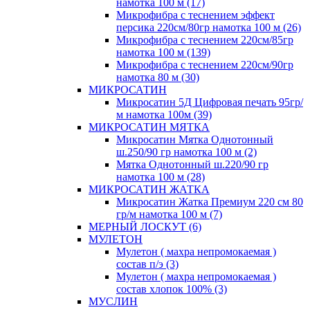
намотка 100 м (17)
Микрофибра с теснением эффект
персика 220см/80гр намотка 100 м (26)
Микрофибра с теснением 220см/85гр
намотка 100 м (139)
Микрофибра с теснением 220см/90гр
намотка 80 м (30)
МИКРОСАТИН
Микросатин 5Д Цифровая печать 95гр/
м намотка 100м (39)
МИКРОСАТИН МЯТКА
Микросатин Мятка Однотонный
ш.250/90 гр намотка 100 м (2)
Мятка Однотонный ш.220/90 гр
намотка 100 м (28)
МИКРОСАТИН ЖАТКА
Микросатин Жатка Премиум 220 см 80
гр/м намотка 100 м (7)
МЕРНЫЙ ЛОСКУТ (6)
МУЛЕТОН
Мулетон ( махра непромокаемая )
состав п/э (3)
Мулетон ( махра непромокаемая )
состав хлопок 100% (3)
МУСЛИН