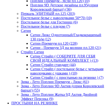
Поплин Премиум - Ясли пл.120 (10)
Поплин 9D Детские дизайны пл.95(серия
Королевский бархат) (36)
Перкаль ЭЛИТНЫЙ пл.125 (203)
Постельное белье с наволочками 50*70 (10)
Постельное белье для Гостиниц (6)
Постельное белье с пледом (7)
Сатин
Сатин Люкс Однотонный/Гладкокрашеный
130 гр/м (12)
Сатин-Премиум пл.120 (228)
Сатин - Премиум 3Д на молнии пл.120 (21)
Страйп Сатин
Сатин Страйп ( СОБЕРИТЕ ДЛЯ СЕБЯ
СВОЙ ИДЕАЛЬНЫЙ КОМПЛЕКТ ) (13)
Сатин Страйп стандарт (44)
Сатин Страйп ( постельное белье с четырьмя
наволочками с ушками ) (10)
Сатин Страйп ( с простынью на резинке ) (7)
Зима - Лето Поплин Премиум - Люкс (61)
Зима - Лето Поплин 9D Актив (серия Королевский
бархат) (55)
Зима - Лето Поплин Жатка 9Д Актив Двойной
Эффект Персика (9)
ПРОСТЫНИ НА РЕЗИНКЕ