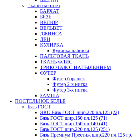
Ткани на отрез
БАРХАТ
БЯЗЬ
ВЕЛЮР
ВЕЛЬВЕТ
ДЖИНСА
ЛЕН
КУЛИРКА
Кулирка набивка
ПАЛЬТОВАЯ ТКАНЬ
ТКАНЬ ФЛИС
ТРИКОТАЖ С НАПЫЛЕНИЕМ
ФУТЕР
Футер барашек
Футер 2-х нитка
Футер 3-х нитка
ЗАМША
ПОСТЕЛЬНОЕ БЕЛЬЕ
Бязь ГОСТ
ЭКО Бязь ГОСТ шир.220 пл.125 (22)
Бязь ГОСТ шир.150 пл.125 (71)
Бязь ГОСТ шир.150 пл.140 (41)
Бязь ГОСТ шир.220 пл.125 (251)
Бязь Премиум Престиж шир.220 пл.125 гр.