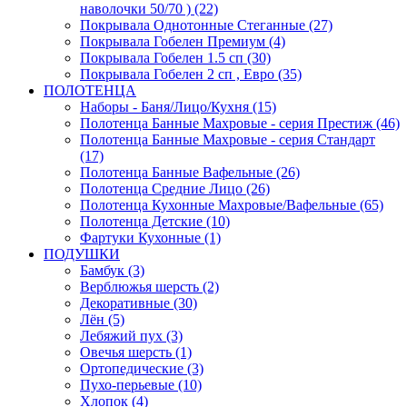
наволочки 50/70 ) (22)
Покрывала Однотонные Стеганные (27)
Покрывала Гобелен Премиум (4)
Покрывала Гобелен 1.5 сп (30)
Покрывала Гобелен 2 сп , Евро (35)
ПОЛОТЕНЦА
Наборы - Баня/Лицо/Кухня (15)
Полотенца Банные Махровые - серия Престиж (46)
Полотенца Банные Махровые - серия Стандарт
(17)
Полотенца Банные Вафельные (26)
Полотенца Средние Лицо (26)
Полотенца Кухонные Махровые/Вафельные (65)
Полотенца Детские (10)
Фартуки Кухонные (1)
ПОДУШКИ
Бамбук (3)
Верблюжья шерсть (2)
Декоративные (30)
Лён (5)
Лебяжий пух (3)
Овечья шерсть (1)
Ортопедические (3)
Пухо-перьевые (10)
Хлопок (4)