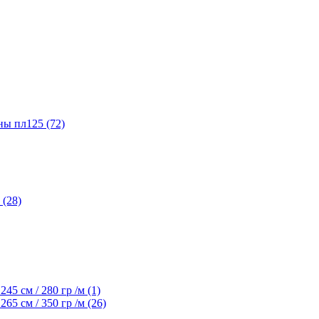
ы пл125 (72)
(28)
45 см / 280 гр /м (1)
65 см / 350 гр /м (26)