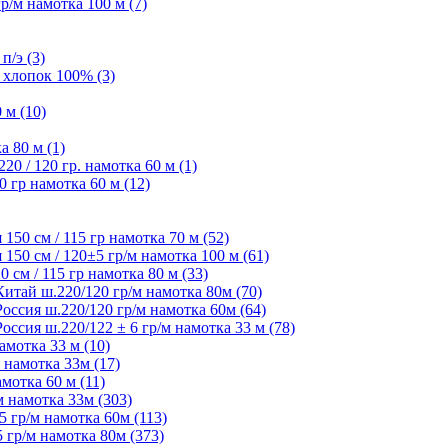
/м намотка 100 м (7)
п/э (3)
 хлопок 100% (3)
 м (10)
а 80 м (1)
 / 120 гр. намотка 60 м (1)
 гр намотка 60 м (12)
50 см / 115 гр намотка 70 м (52)
50 см / 120±5 гр/м намотка 100 м (61)
см / 115 гр намотка 80 м (33)
ай ш.220/120 гр/м намотка 80м (70)
сия ш.220/120 гр/м намотка 60м (64)
ия ш.220/122 ± 6 гр/м намотка 33 м (78)
мотка 33 м (10)
 намотка 33м (17)
мотка 60 м (11)
 намотка 33м (303)
 гр/м намотка 60м (113)
гр/м намотка 80м (373)