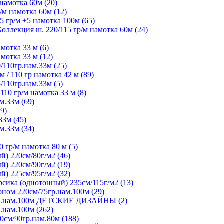
намотка 60м (20)
м намотка 60м (12)
 гр/м ±5 намотка 100м (65)
ллекция ш. 220/115 гр/м намотка 60м (24)
мотка 33 м (6)
мотка 33 м (12)
/110гр.нам.33м (25)
 / 110 гр намотка 42 м (89)
/110гр.нам.33м (5)
10 гр/м намотка 33 м (8)
м.33м (69)
9)
33м (45)
м.33м (34)
 гр/м намотка 80 м (5)
) 220см/80г/м2 (46)
) 220см/90г/м2 (19)
) 225см/95г/м2 (32)
ика (однотонный) 235см/115г/м2 (13)
ном 220см/75гр.нам.100м (29)
5гр.нам.100м ДЕТСКИЕ ДИЗАЙНЫ (2)
.нам.100м (262)
0см/90гр.нам.80м (188)