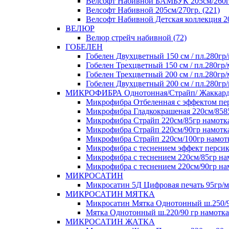
Велсофт Набивной БАМБУК 205см/260гр
Велсофт Набивной 205см/270гр. (221)
Велсофт Набивной Детская коллекция 20
ВЕЛЮР
Велюр стрейч набивной (72)
ГОБЕЛЕН
Гобелен Двухцветный 150 см / пл.280гр/
Гобелен Трехцветный 150 см / пл.280гр/
Гобелен Трехцветный 200 см / пл.280гр/
Гобелен Двухцветный 200 см / пл.280гр/
МИКРОФИБРА Однотонная/Страйп/ Жаккар
Микрофибра Отбеленная с эффектом перс
Микрофибра Гладкокрашеная 220см/8585+
Микрофибра Страйп 220см/85гр намотка 
Микрофибра Страйп 220см/90гр намотка
Микрофибра Страйп 220см/100гр намотк
Микрофибра с теснением эффект персика
Микрофибра с теснением 220см/85гр нам
Микрофибра с теснением 220см/90гр нам
МИКРОСАТИН
Микросатин 5Д Цифровая печать 95гр/м 
МИКРОСАТИН МЯТКА
Микросатин Мятка Однотонный ш.250/90
Мятка Однотонный ш.220/90 гр намотка 
МИКРОСАТИН ЖАТКА