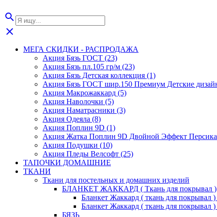
search
close
МЕГА СКИДКИ - РАСПРОДАЖА
Акция Бязь ГОСТ (23)
Акция Бязь пл.105 гр/м (23)
Акция Бязь Детская коллекция (1)
Акция Бязь ГОСТ шир.150 Премиум Детские дизайн
Акция Макрожаккард (5)
Акция Наволочки (5)
Акция Наматрасники (3)
Акция Одеяла (8)
Акция Поплин 9D (1)
Акция Жатка Поплин 9D Двойной Эффект Персика 
Акция Подушки (10)
Акция Пледы Велсофт (25)
ТАПОЧКИ ДОМАШНИЕ
ТКАНИ
Ткани для постельных и домашних изделий
БЛАНКЕТ ЖАККАРД ( Ткань для покрывал )
Бланкет Жаккард ( ткань для покрывал ) 2
Бланкет Жаккард ( ткань для покрывал ) 2
БЯЗЬ