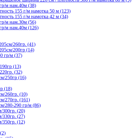
р/м нам.40м (38)
ность 155 г/м намотка 50 м (123)
ность 155 г/м намотка 42 м (34)
р/м нам.30м (56)
р/м нам.40м (126)
5см/260гр. (41)
05см/200гр (14)
гр/м (37)
90гр (13)
20гр. (32)
/250гр (16)
р (18)
/260гр. (10)
/270гр. (161)
280-290 гр/м (86)
300гр. (20)
330гр. (27)
350гр. (12)
(2)