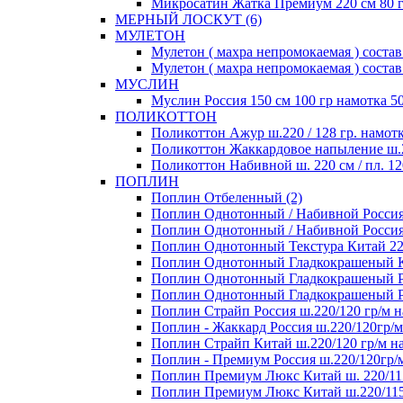
Микросатин Жатка Премиум 220 см 80 гр
МЕРНЫЙ ЛОСКУТ (6)
МУЛЕТОН
Мулетон ( махра непромокаемая ) состав 
Мулетон ( махра непромокаемая ) состав
МУСЛИН
Муслин Россия 150 см 100 гр намотка 50
ПОЛИКОТТОН
Поликоттон Ажур ш.220 / 128 гр. намотк
Поликоттон Жаккардовое напыление ш.220
Поликоттон Набивной ш. 220 см / пл. 120
ПОПЛИН
Поплин Отбеленный (2)
Поплин Однотонный / Набивной Россия 1
Поплин Однотонный / Набивной Россия 1
Поплин Однотонный Текстура Китай 220 
Поплин Однотонный Гладкокрашеный Кит
Поплин Однотонный Гладкокрашеный Рос
Поплин Однотонный Гладкокрашеный Росс
Поплин Страйп Россия ш.220/120 гр/м на
Поплин - Жаккард Россия ш.220/120гр/м
Поплин Страйп Китай ш.220/120 гр/м на
Поплин - Премиум Россия ш.220/120гр/м
Поплин Премиум Люкс Китай ш. 220/115
Поплин Премиум Люкс Китай ш.220/115 