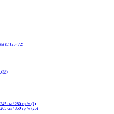
ы пл125 (72)
(28)
45 см / 280 гр /м (1)
65 см / 350 гр /м (26)