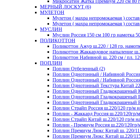
Микросатин Жатка Премиум 220 см 80 гр
МЕРНЫЙ ЛОСКУТ (6)
МУЛЕТОН
Мулетон ( махра непромокаемая ) состав 
Мулетон ( махра непромокаемая ) состав
МУСЛИН
Муслин Россия 150 см 100 гр намотка 50
ПОЛИКОТТОН
Поликоттон Ажур ш.220 / 128 гр. намотк
Поликоттон Жаккардовое напыление ш.220
Поликоттон Набивной ш. 220 см / пл. 120
ПОПЛИН
Поплин Отбеленный (2)
Поплин Однотонный / Набивной Россия 1
Поплин Однотонный / Набивной Россия 1
Поплин Однотонный Текстура Китай 220 
Поплин Однотонный Гладкокрашеный Кит
Поплин Однотонный Гладкокрашеный Рос
Поплин Однотонный Гладкокрашеный Росс
Поплин Страйп Россия ш.220/120 гр/м на
Поплин - Жаккард Россия ш.220/120гр/м
Поплин Страйп Китай ш.220/120 гр/м на
Поплин - Премиум Россия ш.220/120гр/м
Поплин Премиум Люкс Китай ш. 220/115
Поплин Премиум Люкс Китай ш.220/115 