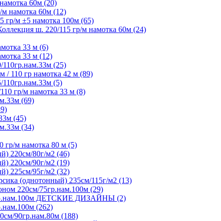
намотка 60м (20)
м намотка 60м (12)
 гр/м ±5 намотка 100м (65)
ллекция ш. 220/115 гр/м намотка 60м (24)
мотка 33 м (6)
мотка 33 м (12)
/110гр.нам.33м (25)
 / 110 гр намотка 42 м (89)
/110гр.нам.33м (5)
10 гр/м намотка 33 м (8)
м.33м (69)
9)
33м (45)
м.33м (34)
 гр/м намотка 80 м (5)
) 220см/80г/м2 (46)
) 220см/90г/м2 (19)
) 225см/95г/м2 (32)
ика (однотонный) 235см/115г/м2 (13)
ном 220см/75гр.нам.100м (29)
5гр.нам.100м ДЕТСКИЕ ДИЗАЙНЫ (2)
.нам.100м (262)
0см/90гр.нам.80м (188)