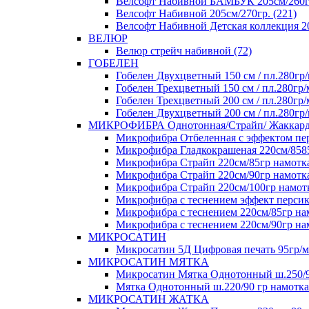
Велсофт Набивной БАМБУК 205см/260гр
Велсофт Набивной 205см/270гр. (221)
Велсофт Набивной Детская коллекция 20
ВЕЛЮР
Велюр стрейч набивной (72)
ГОБЕЛЕН
Гобелен Двухцветный 150 см / пл.280гр/
Гобелен Трехцветный 150 см / пл.280гр/
Гобелен Трехцветный 200 см / пл.280гр/
Гобелен Двухцветный 200 см / пл.280гр/
МИКРОФИБРА Однотонная/Страйп/ Жаккар
Микрофибра Отбеленная с эффектом перс
Микрофибра Гладкокрашеная 220см/8585+
Микрофибра Страйп 220см/85гр намотка 
Микрофибра Страйп 220см/90гр намотка
Микрофибра Страйп 220см/100гр намотк
Микрофибра с теснением эффект персика
Микрофибра с теснением 220см/85гр нам
Микрофибра с теснением 220см/90гр нам
МИКРОСАТИН
Микросатин 5Д Цифровая печать 95гр/м 
МИКРОСАТИН МЯТКА
Микросатин Мятка Однотонный ш.250/90
Мятка Однотонный ш.220/90 гр намотка 
МИКРОСАТИН ЖАТКА