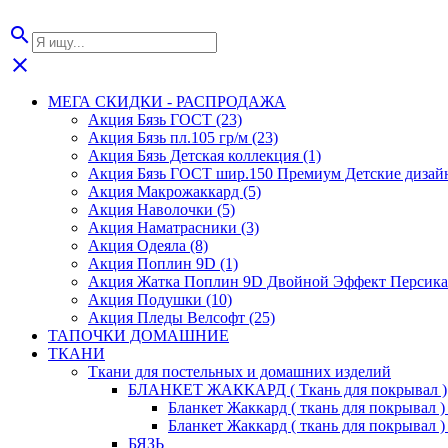
search
close
МЕГА СКИДКИ - РАСПРОДАЖА
Акция Бязь ГОСТ (23)
Акция Бязь пл.105 гр/м (23)
Акция Бязь Детская коллекция (1)
Акция Бязь ГОСТ шир.150 Премиум Детские дизайн
Акция Макрожаккард (5)
Акция Наволочки (5)
Акция Наматрасники (3)
Акция Одеяла (8)
Акция Поплин 9D (1)
Акция Жатка Поплин 9D Двойной Эффект Персика 
Акция Подушки (10)
Акция Пледы Велсофт (25)
ТАПОЧКИ ДОМАШНИЕ
ТКАНИ
Ткани для постельных и домашних изделий
БЛАНКЕТ ЖАККАРД ( Ткань для покрывал )
Бланкет Жаккард ( ткань для покрывал ) 2
Бланкет Жаккард ( ткань для покрывал ) 2
БЯЗЬ