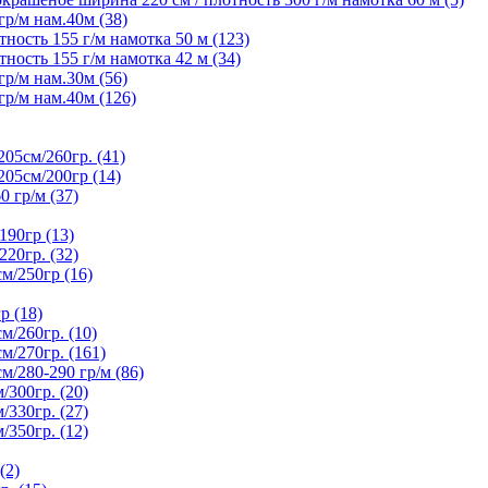
р/м нам.40м (38)
ность 155 г/м намотка 50 м (123)
ность 155 г/м намотка 42 м (34)
р/м нам.30м (56)
р/м нам.40м (126)
5см/260гр. (41)
05см/200гр (14)
гр/м (37)
90гр (13)
20гр. (32)
/250гр (16)
р (18)
/260гр. (10)
/270гр. (161)
280-290 гр/м (86)
300гр. (20)
330гр. (27)
350гр. (12)
(2)