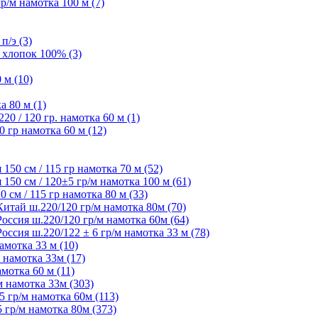
/м намотка 100 м (7)
п/э (3)
 хлопок 100% (3)
 м (10)
а 80 м (1)
 / 120 гр. намотка 60 м (1)
 гр намотка 60 м (12)
50 см / 115 гр намотка 70 м (52)
50 см / 120±5 гр/м намотка 100 м (61)
см / 115 гр намотка 80 м (33)
ай ш.220/120 гр/м намотка 80м (70)
сия ш.220/120 гр/м намотка 60м (64)
ия ш.220/122 ± 6 гр/м намотка 33 м (78)
мотка 33 м (10)
 намотка 33м (17)
мотка 60 м (11)
 намотка 33м (303)
 гр/м намотка 60м (113)
гр/м намотка 80м (373)