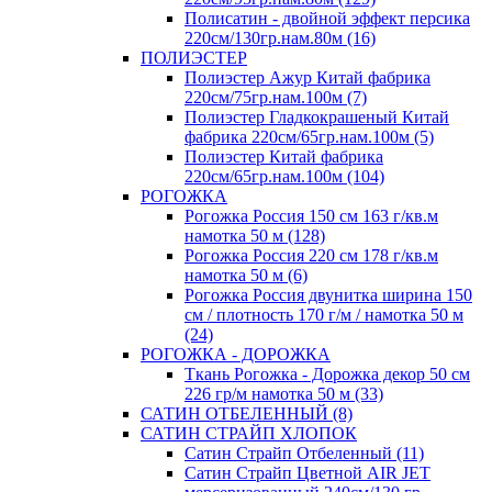
Полисатин - двойной эффект персика
220см/130гр.нам.80м (16)
ПОЛИЭСТЕР
Полиэстер Ажур Китай фабрика
220см/75гр.нам.100м (7)
Полиэстер Гладкокрашеный Китай
фабрика 220см/65гр.нам.100м (5)
Полиэстер Китай фабрика
220см/65гр.нам.100м (104)
РОГОЖКА
Рогожка Россия 150 см 163 г/кв.м
намотка 50 м (128)
Рогожка Россия 220 см 178 г/кв.м
намотка 50 м (6)
Рогожка Россия двунитка ширина 150
см / плотность 170 г/м / намотка 50 м
(24)
РОГОЖКА - ДОРОЖКА
Ткань Рогожка - Дорожка декор 50 см
226 гр/м намотка 50 м (33)
САТИН ОТБЕЛЕННЫЙ (8)
САТИН СТРАЙП ХЛОПОК
Сатин Страйп Отбеленный (11)
Сатин Страйп Цветной AIR JET