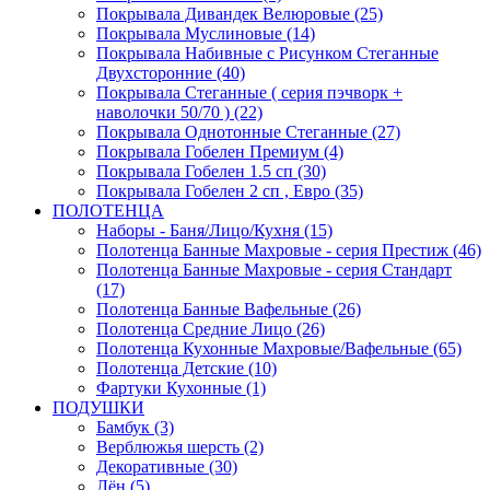
Покрывала Дивандек Велюровые (25)
Покрывала Муслиновые (14)
Покрывала Набивные с Рисунком Стеганные
Двухсторонние (40)
Покрывала Стеганные ( серия пэчворк +
наволочки 50/70 ) (22)
Покрывала Однотонные Стеганные (27)
Покрывала Гобелен Премиум (4)
Покрывала Гобелен 1.5 сп (30)
Покрывала Гобелен 2 сп , Евро (35)
ПОЛОТЕНЦА
Наборы - Баня/Лицо/Кухня (15)
Полотенца Банные Махровые - серия Престиж (46)
Полотенца Банные Махровые - серия Стандарт
(17)
Полотенца Банные Вафельные (26)
Полотенца Средние Лицо (26)
Полотенца Кухонные Махровые/Вафельные (65)
Полотенца Детские (10)
Фартуки Кухонные (1)
ПОДУШКИ
Бамбук (3)
Верблюжья шерсть (2)
Декоративные (30)
Лён (5)