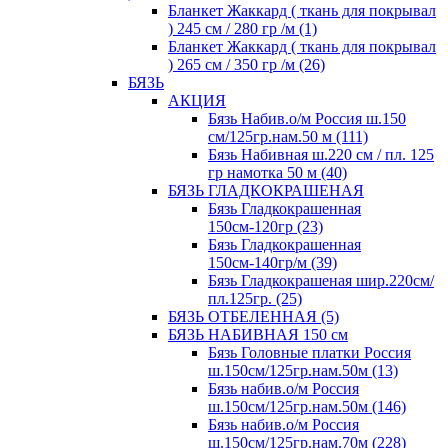
Бланкет Жаккард ( ткань для покрывал
) 245 см / 280 гр /м (1)
Бланкет Жаккард ( ткань для покрывал
) 265 см / 350 гр /м (26)
БЯЗЬ
АКЦИЯ
Бязь Набив.о/м Россия ш.150
см/125гр.нам.50 м (111)
Бязь Набивная ш.220 см / пл. 125
гр намотка 50 м (40)
БЯЗЬ ГЛАДКОКРАШЕНАЯ
Бязь Гладкокрашенная
150см-120гр (23)
Бязь Гладкокрашенная
150см-140гр/м (39)
Бязь Гладкокрашеная шир.220см/
пл.125гр. (25)
БЯЗЬ ОТБЕЛЕННАЯ (5)
БЯЗЬ НАБИВНАЯ 150 см
Бязь Головные платки Россия
ш.150см/125гр.нам.50м (13)
Бязь набив.о/м Россия
ш.150см/125гр.нам.50м (146)
Бязь набив.о/м Россия
ш.150см/125гр.нам.70м (228)