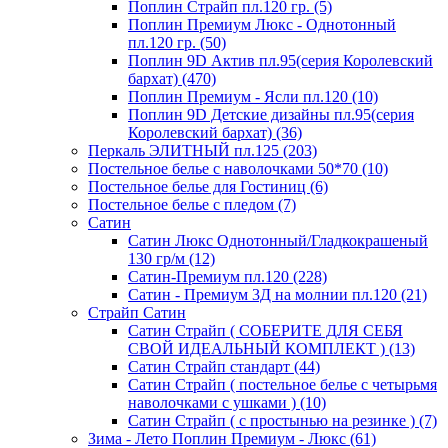
Поплин Страйп пл.120 гр. (5)
Поплин Премиум Люкс - Однотонный
пл.120 гр. (50)
Поплин 9D Актив пл.95(серия Королевский
бархат) (470)
Поплин Премиум - Ясли пл.120 (10)
Поплин 9D Детские дизайны пл.95(серия
Королевский бархат) (36)
Перкаль ЭЛИТНЫЙ пл.125 (203)
Постельное белье с наволочками 50*70 (10)
Постельное белье для Гостиниц (6)
Постельное белье с пледом (7)
Сатин
Сатин Люкс Однотонный/Гладкокрашеный
130 гр/м (12)
Сатин-Премиум пл.120 (228)
Сатин - Премиум 3Д на молнии пл.120 (21)
Страйп Сатин
Сатин Страйп ( СОБЕРИТЕ ДЛЯ СЕБЯ
СВОЙ ИДЕАЛЬНЫЙ КОМПЛЕКТ ) (13)
Сатин Страйп стандарт (44)
Сатин Страйп ( постельное белье с четырьмя
наволочками с ушками ) (10)
Сатин Страйп ( с простынью на резинке ) (7)
Зима - Лето Поплин Премиум - Люкс (61)