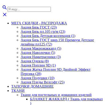
search
close
МЕГА СКИДКИ - РАСПРОДАЖА
Акция Бязь ГОСТ (23)
Акция Бязь пл.105 гр/м (23)
Акция Бязь Детская коллекция (1)
Акция Бязь ГОСТ шир.150 Премиум Детские
дизайны пл125 (72)
Акция Макрожаккард (5)
Акция Наволочки (5)
Акция Наматрасники (3)
Акция Одеяла (8)
Акция Поплин 9D (1)
Акция Жатка Поплин 9D Двойной Эффект
Персика (28)
Акция Подушки (10)
Акция Пледы Велсофт (25)
ТАПОЧКИ ДОМАШНИЕ
ТКАНИ
Ткани для постельных и домашних изделий
БЛАНКЕТ ЖАККАРД ( Ткань для покрывал
)