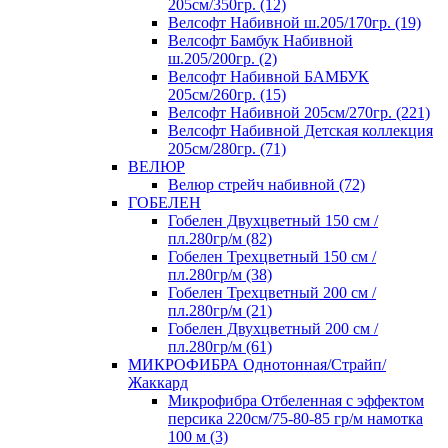
205см/350гр. (12)
Велсофт Набивной ш.205/170гр. (19)
Велсофт Бамбук Набивной
ш.205/200гр. (2)
Велсофт Набивной БАМБУК
205см/260гр. (15)
Велсофт Набивной 205см/270гр. (221)
Велсофт Набивной Детская коллекция
205см/280гр. (71)
ВЕЛЮР
Велюр стрейч набивной (72)
ГОБЕЛЕН
Гобелен Двухцветный 150 см /
пл.280гр/м (82)
Гобелен Трехцветный 150 см /
пл.280гр/м (38)
Гобелен Трехцветный 200 см /
пл.280гр/м (21)
Гобелен Двухцветный 200 см /
пл.280гр/м (61)
МИКРОФИБРА Однотонная/Страйп/
Жаккард
Микрофибра Отбеленная с эффектом
персика 220см/75-80-85 гр/м намотка
100 м (3)