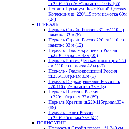
ш.220/125 гр/м ±5 намотка 100м (65)
Поплин Премиум Люкс Китай Детская
Коллекция ш. 220/115 гр/м намотка 60м
(24)
ПЕРКАЛЬ
Перкаль Страйп Россия 235 см/ 110 гр
намотка 33 м (6)
Перкаль Страйп Россия 220 см/ 110 гр
намотка 33 м (12)
Перкаль - Гладкокрашеный Россия
ш.220/110гр.нам.33м (25)
Перкаль Россия Детская коллекция 150
см / 110 гр намотка 42 м (89)
Перкаль - Гладкокрашеный Россия
ш.235/110гр.нам.33м (5)
Перкаль Гладкокрашеный Россия ш.
220/110 гр/м намотка 33 м (8)
Перкаль Престиж Россия
ш.220/110гр.нам.33м (69)
Перкаль Креатив ш.220/115гр.нам.33м
(89)
Перкаль - Элит Россия
ш.220/125гр.нам.33м (45)
ПОЛИСАТИН
Полисатин Страйп полоса 1*1 240 см