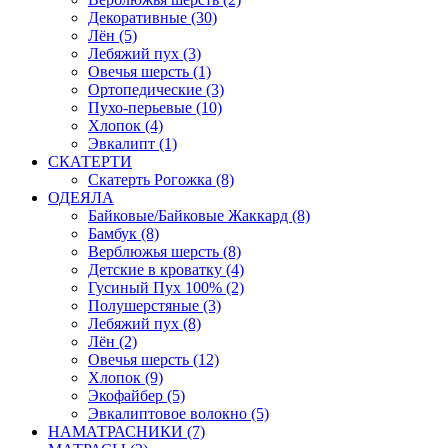
Декоративные (30)
Лён (5)
Лебяжий пух (3)
Овечья шерсть (1)
Ортопедические (3)
Пухо-перьевые (10)
Хлопок (4)
Эвкалипт (1)
СКАТЕРТИ
Скатерть Рогожка (8)
ОДЕЯЛА
Байковые/Байковые Жаккард (8)
Бамбук (8)
Верблюжья шерсть (8)
Детские в кроватку (4)
Гусиный Пух 100% (2)
Полушерстяные (3)
Лебяжий пух (8)
Лён (2)
Овечья шерсть (12)
Хлопок (9)
Экофайбер (5)
Эвкалиптовое волокно (5)
НАМАТРАСНИКИ (7)