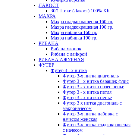
ЛАКОСТ
30/1 Пике (Лакост) 100% ХБ
МАХРА
Махра гладкокрашеная 160 гр.
Махра гладкокрашеная 190 гр.
Махра набивка 160 гр.
Махра набивка 190 гр.
РИБАНА
Рибана хлопок
Рибана с лайкрой
РИБАНА АЖУРНАЯ
ФУТЕР
Футер 3 - х нитка
Футер 3-х нитка диагональ
Футер 3 - х нитка барашек флис
Футер 3 - х нитка начес пенье
Футер 3 - х нитка петля
Футер 3 - х нитка пенье
Футер 3 х нитка диагональ с
макроначесом
Футер 3-х нитка набивка с
начесом женская
Футер 3-х нитка гладкокрашеная
с начесом