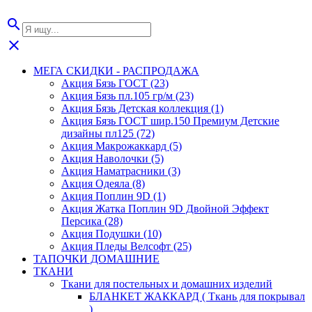
search
close
МЕГА СКИДКИ - РАСПРОДАЖА
Акция Бязь ГОСТ (23)
Акция Бязь пл.105 гр/м (23)
Акция Бязь Детская коллекция (1)
Акция Бязь ГОСТ шир.150 Премиум Детские
дизайны пл125 (72)
Акция Макрожаккард (5)
Акция Наволочки (5)
Акция Наматрасники (3)
Акция Одеяла (8)
Акция Поплин 9D (1)
Акция Жатка Поплин 9D Двойной Эффект
Персика (28)
Акция Подушки (10)
Акция Пледы Велсофт (25)
ТАПОЧКИ ДОМАШНИЕ
ТКАНИ
Ткани для постельных и домашних изделий
БЛАНКЕТ ЖАККАРД ( Ткань для покрывал
)