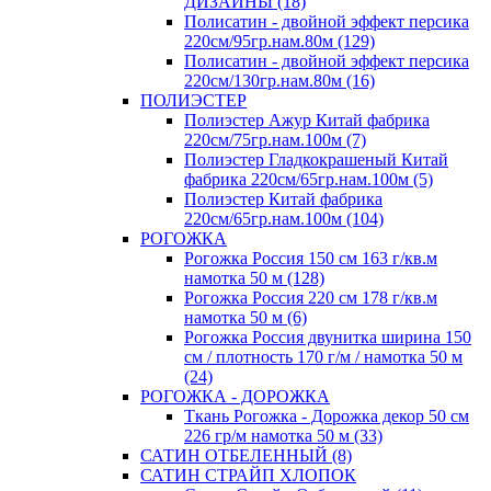
ДИЗАЙНЫ (18)
Полисатин - двойной эффект персика
220см/95гр.нам.80м (129)
Полисатин - двойной эффект персика
220см/130гр.нам.80м (16)
ПОЛИЭСТЕР
Полиэстер Ажур Китай фабрика
220см/75гр.нам.100м (7)
Полиэстер Гладкокрашеный Китай
фабрика 220см/65гр.нам.100м (5)
Полиэстер Китай фабрика
220см/65гр.нам.100м (104)
РОГОЖКА
Рогожка Россия 150 см 163 г/кв.м
намотка 50 м (128)
Рогожка Россия 220 см 178 г/кв.м
намотка 50 м (6)
Рогожка Россия двунитка ширина 150
см / плотность 170 г/м / намотка 50 м
(24)
РОГОЖКА - ДОРОЖКА
Ткань Рогожка - Дорожка декор 50 см
226 гр/м намотка 50 м (33)
САТИН ОТБЕЛЕННЫЙ (8)
САТИН СТРАЙП ХЛОПОК