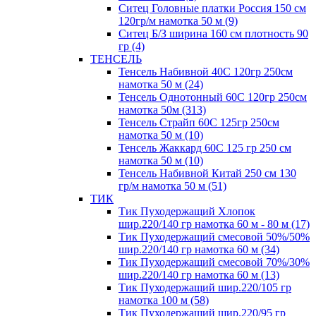
Ситец Головные платки Россия 150 см
120гр/м намотка 50 м (9)
Ситец Б/З ширина 160 см плотность 90
гр (4)
ТЕНСЕЛЬ
Тенсель Набивной 40С 120гр 250см
намотка 50 м (24)
Тенсель Однотонный 60С 120гр 250см
намотка 50м (313)
Тенсель Страйп 60С 125гр 250см
намотка 50 м (10)
Тенсель Жаккард 60С 125 гр 250 см
намотка 50 м (10)
Тенсель Набивной Китай 250 см 130
гр/м намотка 50 м (51)
ТИК
Тик Пуходержащий Хлопок
шир.220/140 гр намотка 60 м - 80 м (17)
Тик Пуходержащий смесовой 50%/50%
шир.220/140 гр намотка 60 м (34)
Тик Пуходержащий смесовой 70%/30%
шир.220/140 гр намотка 60 м (13)
Тик Пуходержащий шир.220/105 гр
намотка 100 м (58)
Тик Пуходержащий шир.220/95 гр