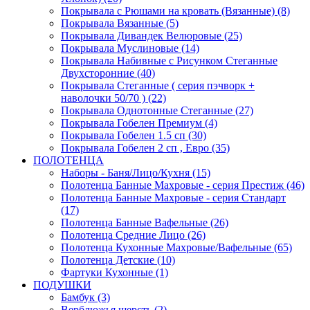
Покрывала с Рюшами на кровать (Вязанные) (8)
Покрывала Вязанные (5)
Покрывала Дивандек Велюровые (25)
Покрывала Муслиновые (14)
Покрывала Набивные с Рисунком Стеганные
Двухсторонние (40)
Покрывала Стеганные ( серия пэчворк +
наволочки 50/70 ) (22)
Покрывала Однотонные Стеганные (27)
Покрывала Гобелен Премиум (4)
Покрывала Гобелен 1.5 сп (30)
Покрывала Гобелен 2 сп , Евро (35)
ПОЛОТЕНЦА
Наборы - Баня/Лицо/Кухня (15)
Полотенца Банные Махровые - серия Престиж (46)
Полотенца Банные Махровые - серия Стандарт
(17)
Полотенца Банные Вафельные (26)
Полотенца Средние Лицо (26)
Полотенца Кухонные Махровые/Вафельные (65)
Полотенца Детские (10)
Фартуки Кухонные (1)
ПОДУШКИ
Бамбук (3)
Верблюжья шерсть (2)