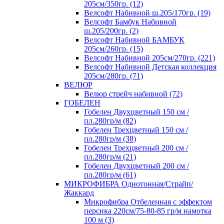
205см/350гр. (12)
Велсофт Набивной ш.205/170гр. (19)
Велсофт Бамбук Набивной
ш.205/200гр. (2)
Велсофт Набивной БАМБУК
205см/260гр. (15)
Велсофт Набивной 205см/270гр. (221)
Велсофт Набивной Детская коллекция
205см/280гр. (71)
ВЕЛЮР
Велюр стрейч набивной (72)
ГОБЕЛЕН
Гобелен Двухцветный 150 см /
пл.280гр/м (82)
Гобелен Трехцветный 150 см /
пл.280гр/м (38)
Гобелен Трехцветный 200 см /
пл.280гр/м (21)
Гобелен Двухцветный 200 см /
пл.280гр/м (61)
МИКРОФИБРА Однотонная/Страйп/
Жаккард
Микрофибра Отбеленная с эффектом
персика 220см/75-80-85 гр/м намотка
100 м (3)