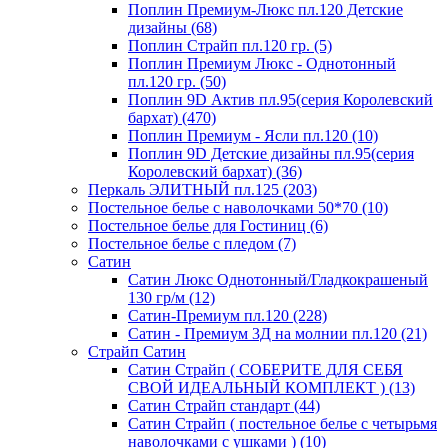
Поплин Премиум-Люкс пл.120 Детские
дизайны (68)
Поплин Страйп пл.120 гр. (5)
Поплин Премиум Люкс - Однотонный
пл.120 гр. (50)
Поплин 9D Актив пл.95(серия Королевский
бархат) (470)
Поплин Премиум - Ясли пл.120 (10)
Поплин 9D Детские дизайны пл.95(серия
Королевский бархат) (36)
Перкаль ЭЛИТНЫЙ пл.125 (203)
Постельное белье с наволочками 50*70 (10)
Постельное белье для Гостиниц (6)
Постельное белье с пледом (7)
Сатин
Сатин Люкс Однотонный/Гладкокрашеный
130 гр/м (12)
Сатин-Премиум пл.120 (228)
Сатин - Премиум 3Д на молнии пл.120 (21)
Страйп Сатин
Сатин Страйп ( СОБЕРИТЕ ДЛЯ СЕБЯ
СВОЙ ИДЕАЛЬНЫЙ КОМПЛЕКТ ) (13)
Сатин Страйп стандарт (44)
Сатин Страйп ( постельное белье с четырьмя
наволочками с ушками ) (10)