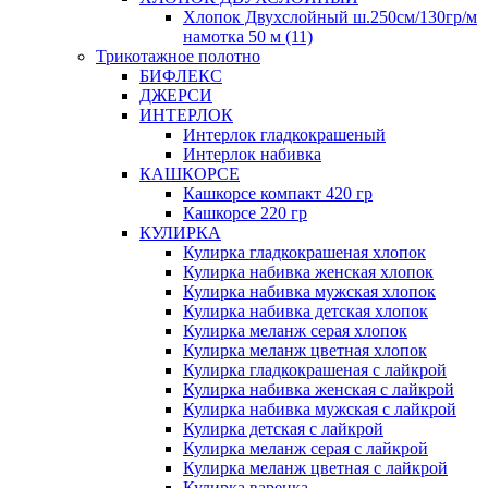
Хлопок Двухслойный ш.250см/130гр/м
намотка 50 м (11)
Трикотажное полотно
БИФЛЕКС
ДЖЕРСИ
ИНТЕРЛОК
Интерлок гладкокрашеный
Интерлок набивка
КАШКОРСЕ
Кашкорсе компакт 420 гр
Кашкорсе 220 гр
КУЛИРКА
Кулирка гладкокрашеная хлопок
Кулирка набивка женская хлопок
Кулирка набивка мужская хлопок
Кулирка набивка детская хлопок
Кулирка меланж серая хлопок
Кулирка меланж цветная хлопок
Кулирка гладкокрашеная с лайкрой
Кулирка набивка женская с лайкрой
Кулирка набивка мужская с лайкрой
Кулирка детская с лайкрой
Кулирка меланж серая с лайкрой
Кулирка меланж цветная с лайкрой
Кулирка варенка