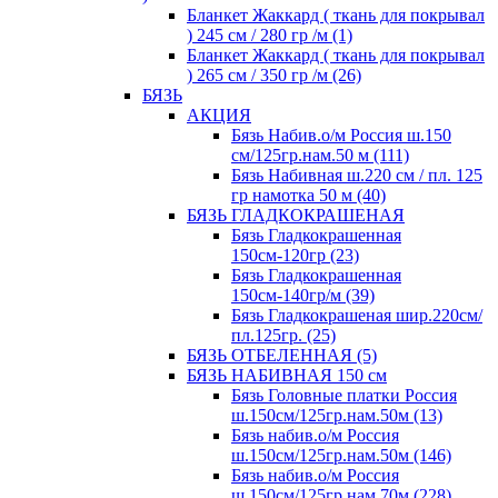
Бланкет Жаккард ( ткань для покрывал
) 245 см / 280 гр /м (1)
Бланкет Жаккард ( ткань для покрывал
) 265 см / 350 гр /м (26)
БЯЗЬ
АКЦИЯ
Бязь Набив.о/м Россия ш.150
см/125гр.нам.50 м (111)
Бязь Набивная ш.220 см / пл. 125
гр намотка 50 м (40)
БЯЗЬ ГЛАДКОКРАШЕНАЯ
Бязь Гладкокрашенная
150см-120гр (23)
Бязь Гладкокрашенная
150см-140гр/м (39)
Бязь Гладкокрашеная шир.220см/
пл.125гр. (25)
БЯЗЬ ОТБЕЛЕННАЯ (5)
БЯЗЬ НАБИВНАЯ 150 см
Бязь Головные платки Россия
ш.150см/125гр.нам.50м (13)
Бязь набив.о/м Россия
ш.150см/125гр.нам.50м (146)
Бязь набив.о/м Россия
ш.150см/125гр.нам.70м (228)