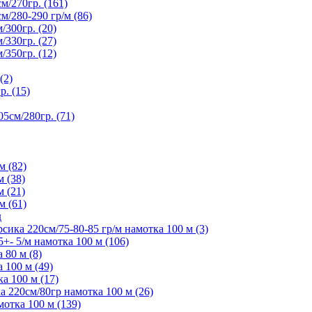
/270гр. (161)
280-290 гр/м (86)
300гр. (20)
330гр. (27)
350гр. (12)
(2)
. (15)
5см/280гр. (71)
м (82)
м (38)
м (21)
м (61)
д
ика 220см/75-80-85 гр/м намотка 100 м (3)
- 5/м намотка 100 м (106)
80 м (8)
 100 м (49)
а 100 м (17)
 220см/80гр намотка 100 м (26)
отка 100 м (139)