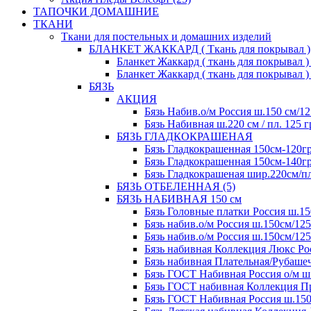
ТАПОЧКИ ДОМАШНИЕ
ТКАНИ
Ткани для постельных и домашних изделий
БЛАНКЕТ ЖАККАРД ( Ткань для покрывал )
Бланкет Жаккард ( ткань для покрывал ) 2
Бланкет Жаккард ( ткань для покрывал ) 2
БЯЗЬ
АКЦИЯ
Бязь Набив.о/м Россия ш.150 см/12
Бязь Набивная ш.220 см / пл. 125 г
БЯЗЬ ГЛАДКОКРАШЕНАЯ
Бязь Гладкокрашенная 150см-120гр
Бязь Гладкокрашенная 150см-140гр
Бязь Гладкокрашеная шир.220см/пл.
БЯЗЬ ОТБЕЛЕННАЯ (5)
БЯЗЬ НАБИВНАЯ 150 см
Бязь Головные платки Россия ш.15
Бязь набив.о/м Россия ш.150см/125
Бязь набив.о/м Россия ш.150см/125
Бязь набивная Коллекция Люкс Рос
Бязь набивная Плательная/Рубашеч
Бязь ГОСТ Набивная Россия о/м ш.
Бязь ГОСТ набивная Коллекция Пре
Бязь ГОСТ Набивная Россия ш.150с