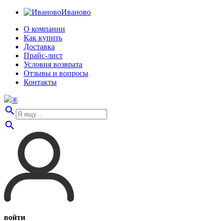
Иваново
О компании
Как купить
Доставка
Прайс-лист
Условия возврата
Отзывы и вопросы
Контакты
®
search
search
войти