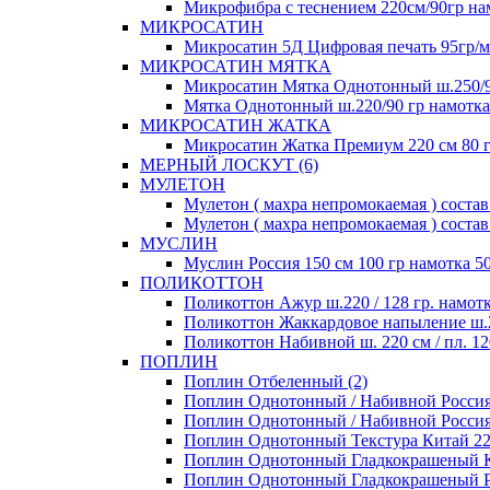
Микрофибра с теснением 220см/90гр нам
МИКРОСАТИН
Микросатин 5Д Цифровая печать 95гр/м 
МИКРОСАТИН МЯТКА
Микросатин Мятка Однотонный ш.250/90
Мятка Однотонный ш.220/90 гр намотка 
МИКРОСАТИН ЖАТКА
Микросатин Жатка Премиум 220 см 80 гр
МЕРНЫЙ ЛОСКУТ (6)
МУЛЕТОН
Мулетон ( махра непромокаемая ) состав 
Мулетон ( махра непромокаемая ) состав
МУСЛИН
Муслин Россия 150 см 100 гр намотка 50
ПОЛИКОТТОН
Поликоттон Ажур ш.220 / 128 гр. намотк
Поликоттон Жаккардовое напыление ш.220
Поликоттон Набивной ш. 220 см / пл. 120
ПОПЛИН
Поплин Отбеленный (2)
Поплин Однотонный / Набивной Россия 1
Поплин Однотонный / Набивной Россия 1
Поплин Однотонный Текстура Китай 220 
Поплин Однотонный Гладкокрашеный Кит
Поплин Однотонный Гладкокрашеный Рос