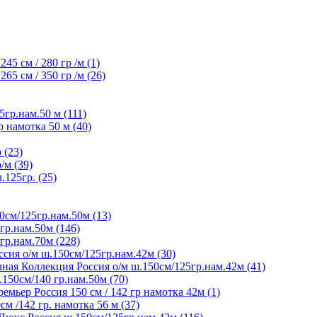
45 см / 280 гр /м (1)
65 см / 350 гр /м (26)
5гр.нам.50 м (111)
р намотка 50 м (40)
 (23)
/м (39)
125гр. (25)
0см/125гр.нам.50м (13)
гр.нам.50м (146)
гр.нам.70м (228)
сия о/м ш.150см/125гр.нам.42м (30)
ная Коллекция Россия о/м ш.150см/125гр.нам.42м (41)
150см/140 гр.нам.50м (70)
мьер Россия 150 см / 142 гр намотка 42м (1)
м /142 гр. намотка 56 м (37)