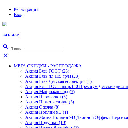
Регистрация
Вход
каталог
search
close
МЕГА СКИДКИ - РАСПРОДАЖА
Акция Бязь ГОСТ (23)
Акция Бязь пл.105 гр/м (23)
Акция Бязь Детская коллекция (1)
Акция Бязь ГОСТ шир.150 Премиум Детские дизайн
Акция Макрожаккард (5)
Акция Наволочки (5)
Акция Наматрасники (3)
Акция Одеяла (8)
Акция Поплин 9D (1)
Акция Жатка Поплин 9D Двойной Эффект Персика 
Акция Подушки (10)
Акция Пледы Велсофт (25)