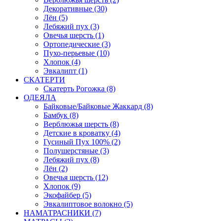
Декоративные (30)
Лён (5)
Лебяжий пух (3)
Овечья шерсть (1)
Ортопедические (3)
Пухо-перьевые (10)
Хлопок (4)
Эвкалипт (1)
СКАТЕРТИ
Скатерть Рогожка (8)
ОДЕЯЛА
Байковые/Байковые Жаккард (8)
Бамбук (8)
Верблюжья шерсть (8)
Детские в кроватку (4)
Гусиный Пух 100% (2)
Полушерстяные (3)
Лебяжий пух (8)
Лён (2)
Овечья шерсть (12)
Хлопок (9)
Экофайбер (5)
Эвкалиптовое волокно (5)
НАМАТРАСНИКИ (7)