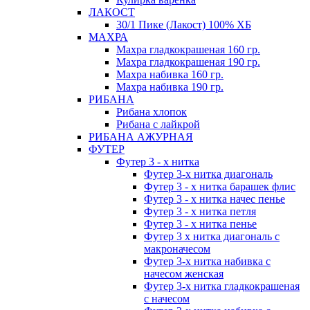
ЛАКОСТ
30/1 Пике (Лакост) 100% ХБ
МАХРА
Махра гладкокрашеная 160 гр.
Махра гладкокрашеная 190 гр.
Махра набивка 160 гр.
Махра набивка 190 гр.
РИБАНА
Рибана хлопок
Рибана с лайкрой
РИБАНА АЖУРНАЯ
ФУТЕР
Футер 3 - х нитка
Футер 3-х нитка диагональ
Футер 3 - х нитка барашек флис
Футер 3 - х нитка начес пенье
Футер 3 - х нитка петля
Футер 3 - х нитка пенье
Футер 3 х нитка диагональ с
макроначесом
Футер 3-х нитка набивка с
начесом женская
Футер 3-х нитка гладкокрашеная
с начесом