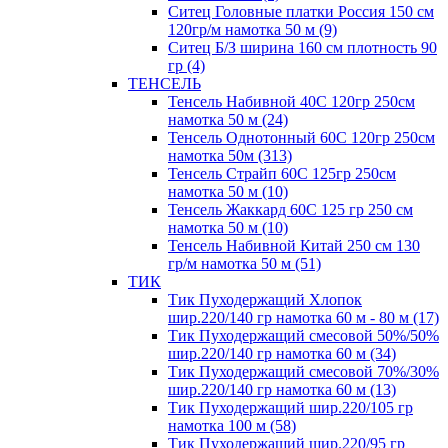
Ситец Головные платки Россия 150 см
120гр/м намотка 50 м (9)
Ситец Б/З ширина 160 см плотность 90
гр (4)
ТЕНСЕЛЬ
Тенсель Набивной 40С 120гр 250см
намотка 50 м (24)
Тенсель Однотонный 60С 120гр 250см
намотка 50м (313)
Тенсель Страйп 60С 125гр 250см
намотка 50 м (10)
Тенсель Жаккард 60С 125 гр 250 см
намотка 50 м (10)
Тенсель Набивной Китай 250 см 130
гр/м намотка 50 м (51)
ТИК
Тик Пуходержащий Хлопок
шир.220/140 гр намотка 60 м - 80 м (17)
Тик Пуходержащий смесовой 50%/50%
шир.220/140 гр намотка 60 м (34)
Тик Пуходержащий смесовой 70%/30%
шир.220/140 гр намотка 60 м (13)
Тик Пуходержащий шир.220/105 гр
намотка 100 м (58)
Тик Пуходержащий шир.220/95 гр