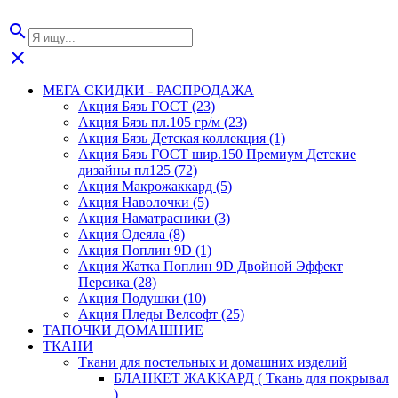
search
close
МЕГА СКИДКИ - РАСПРОДАЖА
Акция Бязь ГОСТ (23)
Акция Бязь пл.105 гр/м (23)
Акция Бязь Детская коллекция (1)
Акция Бязь ГОСТ шир.150 Премиум Детские
дизайны пл125 (72)
Акция Макрожаккард (5)
Акция Наволочки (5)
Акция Наматрасники (3)
Акция Одеяла (8)
Акция Поплин 9D (1)
Акция Жатка Поплин 9D Двойной Эффект
Персика (28)
Акция Подушки (10)
Акция Пледы Велсофт (25)
ТАПОЧКИ ДОМАШНИЕ
ТКАНИ
Ткани для постельных и домашних изделий
БЛАНКЕТ ЖАККАРД ( Ткань для покрывал
)