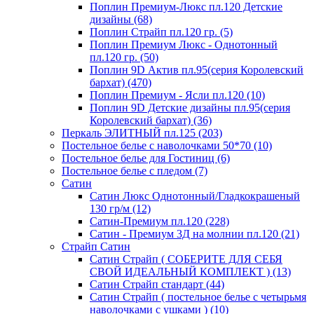
Поплин Премиум-Люкс пл.120 Детские
дизайны (68)
Поплин Страйп пл.120 гр. (5)
Поплин Премиум Люкс - Однотонный
пл.120 гр. (50)
Поплин 9D Актив пл.95(серия Королевский
бархат) (470)
Поплин Премиум - Ясли пл.120 (10)
Поплин 9D Детские дизайны пл.95(серия
Королевский бархат) (36)
Перкаль ЭЛИТНЫЙ пл.125 (203)
Постельное белье с наволочками 50*70 (10)
Постельное белье для Гостиниц (6)
Постельное белье с пледом (7)
Сатин
Сатин Люкс Однотонный/Гладкокрашеный
130 гр/м (12)
Сатин-Премиум пл.120 (228)
Сатин - Премиум 3Д на молнии пл.120 (21)
Страйп Сатин
Сатин Страйп ( СОБЕРИТЕ ДЛЯ СЕБЯ
СВОЙ ИДЕАЛЬНЫЙ КОМПЛЕКТ ) (13)
Сатин Страйп стандарт (44)
Сатин Страйп ( постельное белье с четырьмя
наволочками с ушками ) (10)