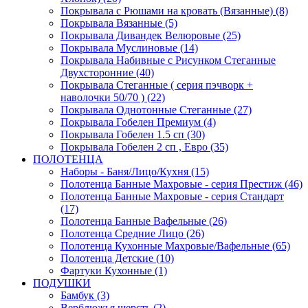
Покрывала с Рюшами на кровать (Вязанные) (8)
Покрывала Вязанные (5)
Покрывала Дивандек Велюровые (25)
Покрывала Муслиновые (14)
Покрывала Набивные с Рисунком Стеганные
Двухсторонние (40)
Покрывала Стеганные ( серия пэчворк +
наволочки 50/70 ) (22)
Покрывала Однотонные Стеганные (27)
Покрывала Гобелен Премиум (4)
Покрывала Гобелен 1.5 сп (30)
Покрывала Гобелен 2 сп , Евро (35)
ПОЛОТЕНЦА
Наборы - Баня/Лицо/Кухня (15)
Полотенца Банные Махровые - серия Престиж (46)
Полотенца Банные Махровые - серия Стандарт
(17)
Полотенца Банные Вафельные (26)
Полотенца Средние Лицо (26)
Полотенца Кухонные Махровые/Вафельные (65)
Полотенца Детские (10)
Фартуки Кухонные (1)
ПОДУШКИ
Бамбук (3)
Верблюжья шерсть (2)