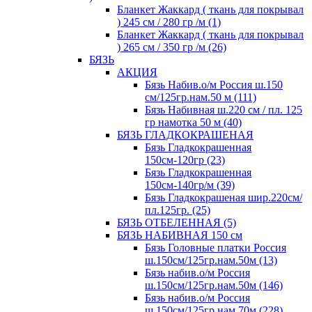
Бланкет Жаккард ( ткань для покрывал
) 245 см / 280 гр /м (1)
Бланкет Жаккард ( ткань для покрывал
) 265 см / 350 гр /м (26)
БЯЗЬ
АКЦИЯ
Бязь Набив.о/м Россия ш.150
см/125гр.нам.50 м (111)
Бязь Набивная ш.220 см / пл. 125
гр намотка 50 м (40)
БЯЗЬ ГЛАДКОКРАШЕНАЯ
Бязь Гладкокрашенная
150см-120гр (23)
Бязь Гладкокрашенная
150см-140гр/м (39)
Бязь Гладкокрашеная шир.220см/
пл.125гр. (25)
БЯЗЬ ОТБЕЛЕННАЯ (5)
БЯЗЬ НАБИВНАЯ 150 см
Бязь Головные платки Россия
ш.150см/125гр.нам.50м (13)
Бязь набив.о/м Россия
ш.150см/125гр.нам.50м (146)
Бязь набив.о/м Россия
ш.150см/125гр.нам.70м (228)