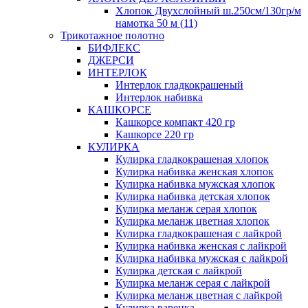
Хлопок Двухслойный ш.250см/130гр/м
намотка 50 м (11)
Трикотажное полотно
БИФЛЕКС
ДЖЕРСИ
ИНТЕРЛОК
Интерлок гладкокрашеный
Интерлок набивка
КАШКОРСЕ
Кашкорсе компакт 420 гр
Кашкорсе 220 гр
КУЛИРКА
Кулирка гладкокрашеная хлопок
Кулирка набивка женская хлопок
Кулирка набивка мужская хлопок
Кулирка набивка детская хлопок
Кулирка меланж серая хлопок
Кулирка меланж цветная хлопок
Кулирка гладкокрашеная с лайкрой
Кулирка набивка женская с лайкрой
Кулирка набивка мужская с лайкрой
Кулирка детская с лайкрой
Кулирка меланж серая с лайкрой
Кулирка меланж цветная с лайкрой
Кулирка варенка