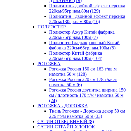
ДИЗАЙНЫ (18)
Полисатин - двойной эффект персика
220см/95гр.нам.80м (129)
Полисатин - двойной эффект персика
220см/130гр.нам.80м (16)
ПОЛИЭСТЕР
Полиэстер Ажур Китай фабрика
220см/75гр.нам.100м (7)
Полиэстер Гладкокрашеный Китай
фабрика 220см/65гр.нам.100м (5)
Полиэстер Китай фабрика
220см/65гр.нам.100м (104)
РОГОЖКА
Рогожка Россия 150 см 163 г/кв.м
намотка 50 м (128)
Рогожка Россия 220 см 178 г/кв.м
намотка 50 м (6)
Рогожка Россия двунитка ширина 150
см / плотность 170 г/м / намотка 50 м
(24)
РОГОЖКА - ДОРОЖКА
Ткань Рогожка - Дорожка декор 50 см
226 гр/м намотка 50 м (33)
САТИН ОТБЕЛЕННЫЙ (8)
САТИН СТРАЙП ХЛОПОК