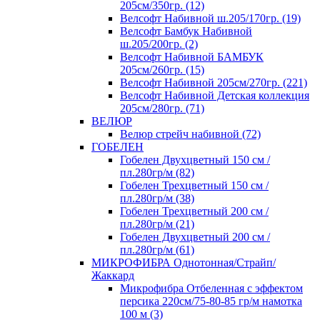
205см/350гр. (12)
Велсофт Набивной ш.205/170гр. (19)
Велсофт Бамбук Набивной
ш.205/200гр. (2)
Велсофт Набивной БАМБУК
205см/260гр. (15)
Велсофт Набивной 205см/270гр. (221)
Велсофт Набивной Детская коллекция
205см/280гр. (71)
ВЕЛЮР
Велюр стрейч набивной (72)
ГОБЕЛЕН
Гобелен Двухцветный 150 см /
пл.280гр/м (82)
Гобелен Трехцветный 150 см /
пл.280гр/м (38)
Гобелен Трехцветный 200 см /
пл.280гр/м (21)
Гобелен Двухцветный 200 см /
пл.280гр/м (61)
МИКРОФИБРА Однотонная/Страйп/
Жаккард
Микрофибра Отбеленная с эффектом
персика 220см/75-80-85 гр/м намотка
100 м (3)