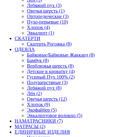
Лебяжий пух (3)
Овечья шерсть (1)
Ортопедические (3)
Пухо-перьевые (10)
Хлопок (4)
Эвкалипт (1)
СКАТЕРТИ
Скатерть Рогожка (8)
ОДЕЯЛА
Байковые/Байковые Жаккард (8)
Бамбук (8)
Верблюжья шерсть (8)
Детские в кроватку (4)
Гусиный Пух 100% (2)
Полушерстяные (3)
Лебяжий пух (8)
Лён (2)
Овечья шерсть (12)
Хлопок (9)
Экофайбер (5)
Эвкалиптовое волокно (5)
НАМАТРАСНИКИ (7)
МАТРАСЫ (2)
ЕДИНИЧНЫЕ ИЗДЕЛИЯ