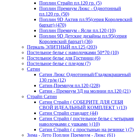
Поплин Страйп пл.120 гр. (5)
Поплин Премиум Люкс - Однотонный
пл.120 гр. (50)
Поплин 9D Актив пл.95(серия Королевский
бархат) (470)
Поплин Премиум - Ясли пл.120 (10)
Поплин 9D Детские дизайны пл.95(серия
Королевский бархат) (36)
Перкаль ЭЛИТНЫЙ пл.125 (203)
Постельное белье с наволочками 50*70 (10)
Постельное белье для Гостиниц (6)
Постельное белье с пледом (7)
Сатин
Сатин Люкс Однотонный/Гладкокрашеный
130 гр/м (12)
Сатин-Премиум пл.120 (228)
Сатин - Премиум 3Д на молнии пл.120 (21)
Страйп Сатин
Сатин Страйп ( СОБЕРИТЕ ДЛЯ СЕБЯ
СВОЙ ИДЕАЛЬНЫЙ КОМПЛЕКТ ) (13)
Сатин Страйп стандарт (44)
Сатин Страйп ( постельное белье с четырьмя
наволочками с ушками ) (10)
Сатин Страйп ( с простынью на резинке ) (7)
Зима - Лето Поплин Премиум - Люкс (61)