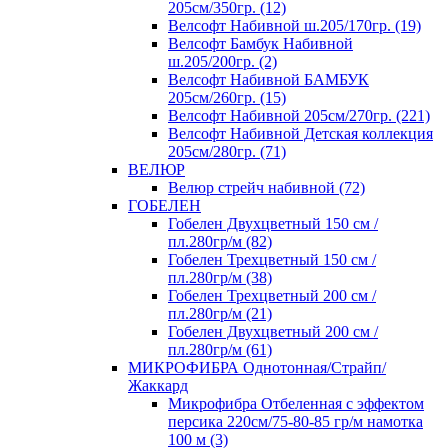
205см/350гр. (12)
Велсофт Набивной ш.205/170гр. (19)
Велсофт Бамбук Набивной
ш.205/200гр. (2)
Велсофт Набивной БАМБУК
205см/260гр. (15)
Велсофт Набивной 205см/270гр. (221)
Велсофт Набивной Детская коллекция
205см/280гр. (71)
ВЕЛЮР
Велюр стрейч набивной (72)
ГОБЕЛЕН
Гобелен Двухцветный 150 см /
пл.280гр/м (82)
Гобелен Трехцветный 150 см /
пл.280гр/м (38)
Гобелен Трехцветный 200 см /
пл.280гр/м (21)
Гобелен Двухцветный 200 см /
пл.280гр/м (61)
МИКРОФИБРА Однотонная/Страйп/
Жаккард
Микрофибра Отбеленная с эффектом
персика 220см/75-80-85 гр/м намотка
100 м (3)