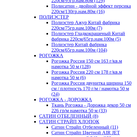
220см/95гр.нам.80м (129)
Полисатин - двойной эффект персика
220см/130гр.нам.80м (16)
ПОЛИЭСТЕР
Полиэстер Ажур Китай фабрика
220см/75гр.нам.100м (7)
Полиэстер Гладкокрашеный Китай
фабрика 220см/65гр.нам.100м (5)
Полиэстер Китай фабрика
220см/65гр.нам.100м (104)
РОГОЖКА
Рогожка Россия 150 см 163 г/кв.м
намотка 50 м (128)
Рогожка Россия 220 см 178 г/кв.м
намотка 50 м (6)
Рогожка Россия двунитка ширина 150
см / плотность 170 г/м / намотка 50 м
(24)
РОГОЖКА - ДОРОЖКА
Ткань Рогожка - Дорожка декор 50 см
226 гр/м намотка 50 м (33)
САТИН ОТБЕЛЕННЫЙ (8)
САТИН СТРАЙП ХЛОПОК
Сатин Страйп Отбеленный (11)
Сатин Страйп Цветной AIR JET