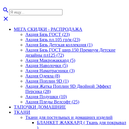
search
close
МЕГА СКИДКИ - РАСПРОДАЖА
Акция Бязь ГОСТ (23)
Акция Бязь пл.105 гр/м (23)
Акция Бязь Детская коллекция (1)
Акция Бязь ГОСТ шир.150 Премиум Детские
дизайны пл125 (72)
Акция Макрожаккард (5)
Акция Наволочки (5)
Акция Наматрасники (3)
Акция Одеяла (8)
Акция Поплин 9D (1)
Акция Жатка Поплин 9D Двойной Эффект
Персика (28)
Акция Подушки (10)
Акция Пледы Велсофт (25)
ТАПОЧКИ ДОМАШНИЕ
ТКАНИ
Ткани для постельных и домашних изделий
БЛАНКЕТ ЖАККАРД ( Ткань для покрывал
)