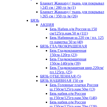
Бланкет Жаккард ( ткань для покрывал
) 245 см / 280 гр /м (1)
Бланкет Жаккард ( ткань для покрывал
) 265 см / 350 гр /м (26)
БЯЗЬ
АКЦИЯ
Бязь Набив.о/м Россия ш.150
см/125гр.нам.50 м (111)
Бязь Набивная ш.220 см / пл. 125
гр намотка 50 м (40)
БЯЗЬ ГЛАДКОКРАШЕНАЯ
Бязь Гладкокрашенная
150см-120гр (23)
Бязь Гладкокрашенная
150см-140гр/м (39)
Бязь Гладкокрашеная шир.220см/
пл.125гр. (25)
БЯЗЬ ОТБЕЛЕННАЯ (5)
БЯЗЬ НАБИВНАЯ 150 см
Бязь Головные платки Россия
ш.150см/125гр.нам.50м (13)
Бязь набив.о/м Россия
ш.150см/125гр.нам.50м (146)
Бязь набив.о/м Россия
ш.150см/125гр.нам.70м (228)