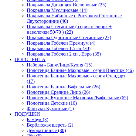
Покрывала Дивандек Велюровые (25)
Покрывала Муслиновые (14)
Покрывала Набивные с Рисунком Стеганные
Двухсторонние (40)
Покрывала Стеганные ( серия пэчворк +
наволочки 50/70 ) (22)
Покрывала Однотонные Стеганные (27)
Покрывала Гобелен Премиум (4)
Покрывала Гобелен 1.5 сп (30)
Покрывала Гобелен 2 сп , Евро (35)
ПОЛОТЕНЦА
Наборы - Баня/Лицо/Кухня (15)
Полотенца Банные Махровые - серия Престиж (46)
Полотенца Банные Махровые - серия Стандарт
(17)
Полотенца Банные Вафельные (26)
Полотенца Средние Лицо (26)
Полотенца Кухонные Махровые/Вафельные (65)
Полотенца Детские (10)
Фартуки Кухонные (1)
ПОДУШКИ
Бамбук (3)
Верблюжья шерсть (2)
Декоративные (30)
Лён (5)