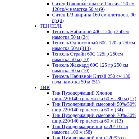
Ситец Головные платки Россия 150 см
120гр/м намотка 50 м (9)
Ситец Б/З ширина 160 см плотность 90
гр (4)
ТЕНСЕЛЬ
Тенсель Набивной 40С 120гр 250см
намотка 50 м (24)
Тенсель Однотонный 60С 120гр 250см
намотка 50м (313)
Тенсель Страйп 60С 125гр 250см
намотка 50 м (10)
Тенсель Жаккард 60С 125 гр 250 см
намотка 50 м (10)
Тенсель Набивной Китай 250 см 130
гр/м намотка 50 м (51)
ТИК
Тик Пуходержащий Хлопок
шир.220/140 гр намотка 60 м - 80 м (17)
Тик Пуходержащий смесовой 50%/50%
шир.220/140 гр намотка 60 м (34)
Тик Пуходержащий смесовой 70%/30%
шир.220/140 гр намотка 60 м (13)
Тик Пуходержащий шир.220/105 гр
намотка 100 м (58)
Тик Пуходержащий шир.220/95 гр