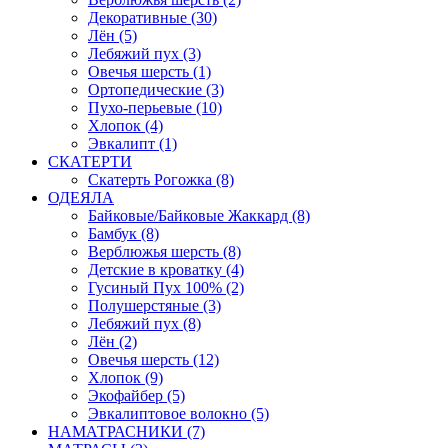
Декоративные (30)
Лён (5)
Лебяжий пух (3)
Овечья шерсть (1)
Ортопедические (3)
Пухо-перьевые (10)
Хлопок (4)
Эвкалипт (1)
СКАТЕРТИ
Скатерть Рогожка (8)
ОДЕЯЛА
Байковые/Байковые Жаккард (8)
Бамбук (8)
Верблюжья шерсть (8)
Детские в кроватку (4)
Гусиный Пух 100% (2)
Полушерстяные (3)
Лебяжий пух (8)
Лён (2)
Овечья шерсть (12)
Хлопок (9)
Экофайбер (5)
Эвкалиптовое волокно (5)
НАМАТРАСНИКИ (7)