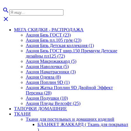
search
close
МЕГА СКИДКИ - РАСПРОДАЖА
Акция Бязь ГОСТ (23)
Акция Бязь пл.105 гр/м (23)
Акция Бязь Детская коллекция (1)
Акция Бязь ГОСТ шир.150 Премиум Детские
дизайны пл125 (72)
Акция Макрожаккард (5)
Акция Наволочки (5)
Акция Наматрасники (3)
Акция Одеяла (8)
Акция Поплин 9D (1)
Акция Жатка Поплин 9D Двойной Эффект
Персика (28)
Акция Подушки (10)
Акция Пледы Велсофт (25)
ТАПОЧКИ ДОМАШНИЕ
ТКАНИ
Ткани для постельных и домашних изделий
БЛАНКЕТ ЖАККАРД ( Ткань для покрывал
)