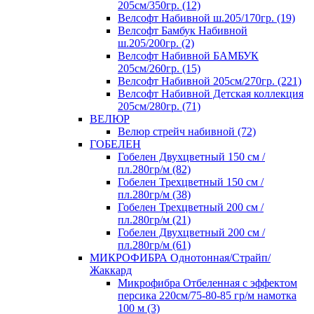
205см/350гр. (12)
Велсофт Набивной ш.205/170гр. (19)
Велсофт Бамбук Набивной
ш.205/200гр. (2)
Велсофт Набивной БАМБУК
205см/260гр. (15)
Велсофт Набивной 205см/270гр. (221)
Велсофт Набивной Детская коллекция
205см/280гр. (71)
ВЕЛЮР
Велюр стрейч набивной (72)
ГОБЕЛЕН
Гобелен Двухцветный 150 см /
пл.280гр/м (82)
Гобелен Трехцветный 150 см /
пл.280гр/м (38)
Гобелен Трехцветный 200 см /
пл.280гр/м (21)
Гобелен Двухцветный 200 см /
пл.280гр/м (61)
МИКРОФИБРА Однотонная/Страйп/
Жаккард
Микрофибра Отбеленная с эффектом
персика 220см/75-80-85 гр/м намотка
100 м (3)