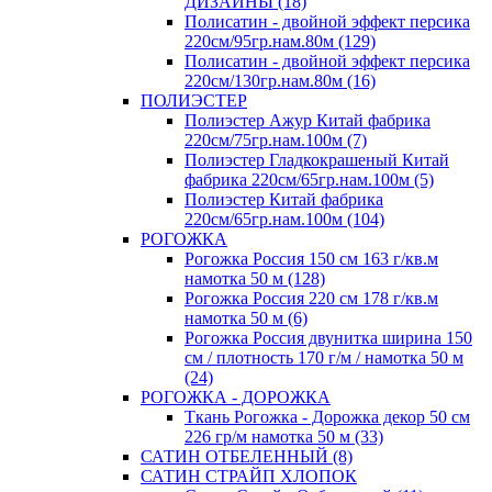
ДИЗАЙНЫ (18)
Полисатин - двойной эффект персика
220см/95гр.нам.80м (129)
Полисатин - двойной эффект персика
220см/130гр.нам.80м (16)
ПОЛИЭСТЕР
Полиэстер Ажур Китай фабрика
220см/75гр.нам.100м (7)
Полиэстер Гладкокрашеный Китай
фабрика 220см/65гр.нам.100м (5)
Полиэстер Китай фабрика
220см/65гр.нам.100м (104)
РОГОЖКА
Рогожка Россия 150 см 163 г/кв.м
намотка 50 м (128)
Рогожка Россия 220 см 178 г/кв.м
намотка 50 м (6)
Рогожка Россия двунитка ширина 150
см / плотность 170 г/м / намотка 50 м
(24)
РОГОЖКА - ДОРОЖКА
Ткань Рогожка - Дорожка декор 50 см
226 гр/м намотка 50 м (33)
САТИН ОТБЕЛЕННЫЙ (8)
САТИН СТРАЙП ХЛОПОК