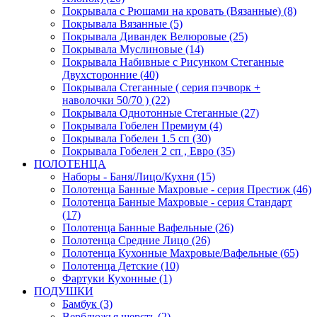
Покрывала с Рюшами на кровать (Вязанные) (8)
Покрывала Вязанные (5)
Покрывала Дивандек Велюровые (25)
Покрывала Муслиновые (14)
Покрывала Набивные с Рисунком Стеганные
Двухсторонние (40)
Покрывала Стеганные ( серия пэчворк +
наволочки 50/70 ) (22)
Покрывала Однотонные Стеганные (27)
Покрывала Гобелен Премиум (4)
Покрывала Гобелен 1.5 сп (30)
Покрывала Гобелен 2 сп , Евро (35)
ПОЛОТЕНЦА
Наборы - Баня/Лицо/Кухня (15)
Полотенца Банные Махровые - серия Престиж (46)
Полотенца Банные Махровые - серия Стандарт
(17)
Полотенца Банные Вафельные (26)
Полотенца Средние Лицо (26)
Полотенца Кухонные Махровые/Вафельные (65)
Полотенца Детские (10)
Фартуки Кухонные (1)
ПОДУШКИ
Бамбук (3)
Верблюжья шерсть (2)