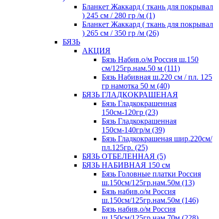
Бланкет Жаккард ( ткань для покрывал
) 245 см / 280 гр /м (1)
Бланкет Жаккард ( ткань для покрывал
) 265 см / 350 гр /м (26)
БЯЗЬ
АКЦИЯ
Бязь Набив.о/м Россия ш.150
см/125гр.нам.50 м (111)
Бязь Набивная ш.220 см / пл. 125
гр намотка 50 м (40)
БЯЗЬ ГЛАДКОКРАШЕНАЯ
Бязь Гладкокрашенная
150см-120гр (23)
Бязь Гладкокрашенная
150см-140гр/м (39)
Бязь Гладкокрашеная шир.220см/
пл.125гр. (25)
БЯЗЬ ОТБЕЛЕННАЯ (5)
БЯЗЬ НАБИВНАЯ 150 см
Бязь Головные платки Россия
ш.150см/125гр.нам.50м (13)
Бязь набив.о/м Россия
ш.150см/125гр.нам.50м (146)
Бязь набив.о/м Россия
ш.150см/125гр.нам.70м (228)