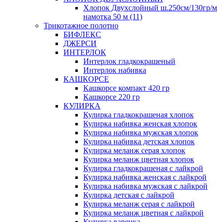
Хлопок Двухслойный ш.250см/130гр/м
намотка 50 м (11)
Трикотажное полотно
БИФЛЕКС
ДЖЕРСИ
ИНТЕРЛОК
Интерлок гладкокрашеный
Интерлок набивка
КАШКОРСЕ
Кашкорсе компакт 420 гр
Кашкорсе 220 гр
КУЛИРКА
Кулирка гладкокрашеная хлопок
Кулирка набивка женская хлопок
Кулирка набивка мужская хлопок
Кулирка набивка детская хлопок
Кулирка меланж серая хлопок
Кулирка меланж цветная хлопок
Кулирка гладкокрашеная с лайкрой
Кулирка набивка женская с лайкрой
Кулирка набивка мужская с лайкрой
Кулирка детская с лайкрой
Кулирка меланж серая с лайкрой
Кулирка меланж цветная с лайкрой
Кулирка варенка