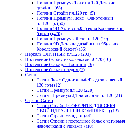
Поплин Премиум-Люкс пл.120 Детские
дизайны (68)
Поплин Страйп пл.120 гр. (5)
Поплин Премиум Люкс - Однотонный
пл.120 гр. (50)
Поплин 9D Актив пл.95(серия Королевский
бархат) (470)
Поплин Премиум - Ясли пл.120 (10)
Поплин 9D Детские дизайны пл.95(серия
Королевский бархат) (36)
Перкаль ЭЛИТНЫЙ пл.125 (203)
Постельное белье с наволочками 50*70 (10)
Постельное белье для Гостиниц (6)
Постельное белье с пледом (7)
Сатин
Сатин Люкс Однотонный/Гладкокрашеный
130 гр/м (12)
Сатин-Премиум пл.120 (228)
Сатин - Премиум 3Д на молнии пл.120 (21)
Страйп Сатин
Сатин Страйп ( СОБЕРИТЕ ДЛЯ СЕБЯ
СВОЙ ИДЕАЛЬНЫЙ КОМПЛЕКТ ) (13)
Сатин Страйп стандарт (44)
Сатин Страйп ( постельное белье с четырьмя
наволочками с ушками ) (10)