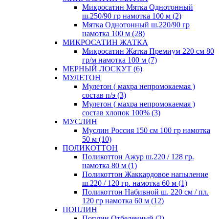
Микросатин Мятка Однотонный
ш.250/90 гр намотка 100 м (2)
Мятка Однотонный ш.220/90 гр
намотка 100 м (28)
МИКРОСАТИН ЖАТКА
Микросатин Жатка Премиум 220 см 80
гр/м намотка 100 м (7)
МЕРНЫЙ ЛОСКУТ (6)
МУЛЕТОН
Мулетон ( махра непромокаемая )
состав п/э (3)
Мулетон ( махра непромокаемая )
состав хлопок 100% (3)
МУСЛИН
Муслин Россия 150 см 100 гр намотка
50 м (10)
ПОЛИКОТТОН
Поликоттон Ажур ш.220 / 128 гр.
намотка 80 м (1)
Поликоттон Жаккардовое напыление
ш.220 / 120 гр. намотка 60 м (1)
Поликоттон Набивной ш. 220 см / пл.
120 гр намотка 60 м (12)
ПОПЛИН
Поплин Отбеленный (2)