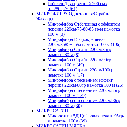
Гобелен Двухцветный 200 см /
пл.280гр/м (61)
МИКРОФИБРА Однотонная/Страйп/
Жаккард
Микрофибра Отбеленная с эффектом
персика 220см/75-80-85 гр/м намотка
100 м (3)
Микрофибра Гладкокрашеная
220см/8585+- 5/м намотка 100 м (106)
Микрофибра Страйп 220см/85гр
намотка 80 м (8)
Микрофибра Страйп 220см/90гр
намотка 100 м (49)
Микрофибра Страйп 220см/100гр
намотка 100 м (17)
Микрофибра с теснением эффект
персика 220см/80гр намотка 100 м (26)
Микрофибра с теснением 220см/85гр
намотка 100 м (139)
Микрофибра с теснением 220см/90гр
намотка 80 м (30)
МИКРОСАТИН
Микросатин 5Д Цифровая печать 95гр/
м намотка 100м (39)
МИКРОСАТИН МЯТКА