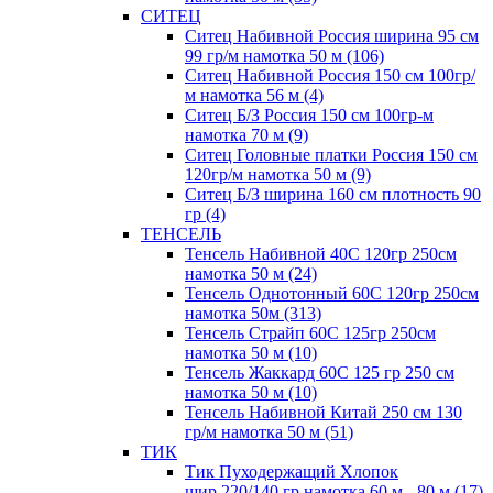
СИТЕЦ
Ситец Набивной Россия ширина 95 см
99 гр/м намотка 50 м (106)
Ситец Набивной Россия 150 см 100гр/
м намотка 56 м (4)
Ситец Б/З Россия 150 см 100гр-м
намотка 70 м (9)
Ситец Головные платки Россия 150 см
120гр/м намотка 50 м (9)
Ситец Б/З ширина 160 см плотность 90
гр (4)
ТЕНСЕЛЬ
Тенсель Набивной 40С 120гр 250см
намотка 50 м (24)
Тенсель Однотонный 60С 120гр 250см
намотка 50м (313)
Тенсель Страйп 60С 125гр 250см
намотка 50 м (10)
Тенсель Жаккард 60С 125 гр 250 см
намотка 50 м (10)
Тенсель Набивной Китай 250 см 130
гр/м намотка 50 м (51)
ТИК
Тик Пуходержащий Хлопок
шир.220/140 гр намотка 60 м - 80 м (17)