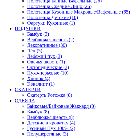
Полотенца Банные Вафельные (26)
Полотенца Средние Лицо (26)
Полотенца Кухонные Махровые/Вафельные (65)
Полотенца Детские (10)
Фартуки Кухонные (1)
ПОДУШКИ
Бамбук (3)
Верблюжья шерсть (2)
Декоративные (30)
Лён (5)
Лебяжий пух (3)
Овечья шерсть (1)
Ортопедические (3)
Пухо-перьевые (10)
Хлопок (4)
Эвкалипт (1)
СКАТЕРТИ
Скатерть Рогожка (8)
ОДЕЯЛА
Байковые/Байковые Жаккард (8)
Бамбук (8)
Верблюжья шерсть (8)
Детские в кроватку (4)
Гусиный Пух 100% (2)
Полушерстяные (3)