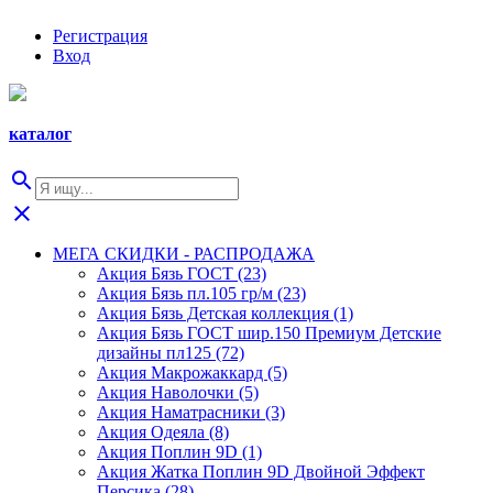
Регистрация
Вход
каталог
search
close
МЕГА СКИДКИ - РАСПРОДАЖА
Акция Бязь ГОСТ (23)
Акция Бязь пл.105 гр/м (23)
Акция Бязь Детская коллекция (1)
Акция Бязь ГОСТ шир.150 Премиум Детские
дизайны пл125 (72)
Акция Макрожаккард (5)
Акция Наволочки (5)
Акция Наматрасники (3)
Акция Одеяла (8)
Акция Поплин 9D (1)
Акция Жатка Поплин 9D Двойной Эффект
Персика (28)