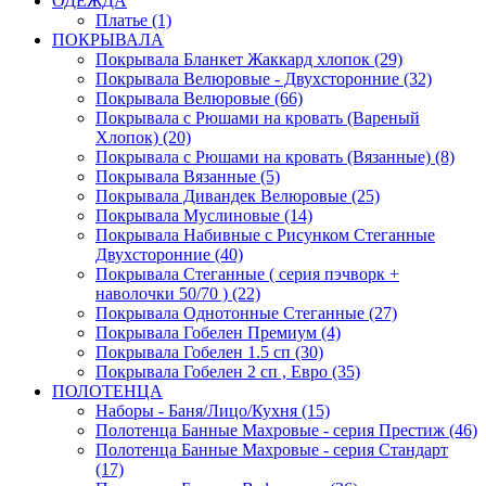
ОДЕЖДА
Платье (1)
ПОКРЫВАЛА
Покрывала Бланкет Жаккард хлопок (29)
Покрывала Велюровые - Двухсторонние (32)
Покрывала Велюровые (66)
Покрывала с Рюшами на кровать (Вареный
Хлопок) (20)
Покрывала с Рюшами на кровать (Вязанные) (8)
Покрывала Вязанные (5)
Покрывала Дивандек Велюровые (25)
Покрывала Муслиновые (14)
Покрывала Набивные с Рисунком Стеганные
Двухсторонние (40)
Покрывала Стеганные ( серия пэчворк +
наволочки 50/70 ) (22)
Покрывала Однотонные Стеганные (27)
Покрывала Гобелен Премиум (4)
Покрывала Гобелен 1.5 сп (30)
Покрывала Гобелен 2 сп , Евро (35)
ПОЛОТЕНЦА
Наборы - Баня/Лицо/Кухня (15)
Полотенца Банные Махровые - серия Престиж (46)
Полотенца Банные Махровые - серия Стандарт
(17)