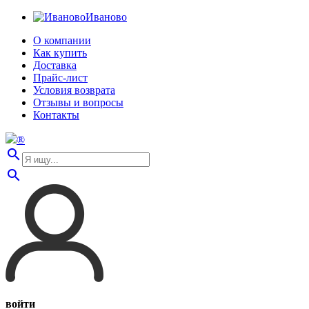
Иваново
О компании
Как купить
Доставка
Прайс-лист
Условия возврата
Отзывы и вопросы
Контакты
®
search
search
войти