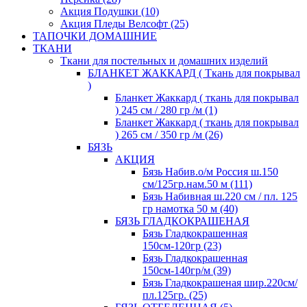
Акция Подушки (10)
Акция Пледы Велсофт (25)
ТАПОЧКИ ДОМАШНИЕ
ТКАНИ
Ткани для постельных и домашних изделий
БЛАНКЕТ ЖАККАРД ( Ткань для покрывал
)
Бланкет Жаккард ( ткань для покрывал
) 245 см / 280 гр /м (1)
Бланкет Жаккард ( ткань для покрывал
) 265 см / 350 гр /м (26)
БЯЗЬ
АКЦИЯ
Бязь Набив.о/м Россия ш.150
см/125гр.нам.50 м (111)
Бязь Набивная ш.220 см / пл. 125
гр намотка 50 м (40)
БЯЗЬ ГЛАДКОКРАШЕНАЯ
Бязь Гладкокрашенная
150см-120гр (23)
Бязь Гладкокрашенная
150см-140гр/м (39)
Бязь Гладкокрашеная шир.220см/
пл.125гр. (25)