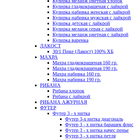
Кулирка меланж цветная хлопок
Кулирка гладкокрашеная с лайкрой
Кулирка набивка женская с лайкрой
Кулирка набивка мужская с лайкрой
Кулирка детская с лайкрой
Кулирка меланж серая с лайкрой
Кулирка меланж цветная с лайкрой
Кулирка варенка
ЛАКОСТ
30/1 Пике (Лакост) 100% ХБ
МАХРА
Махра гладкокрашеная 160 гр.
Махра гладкокрашеная 190 гр.
Махра набивка 160 гр.
Махра набивка 190 гр.
РИБАНА
Рибана хлопок
Рибана с лайкрой
РИБАНА АЖУРНАЯ
ФУТЕР
Футер 3 - х нитка
Футер 3-х нитка диагональ
Футер 3 - х нитка барашек флис
Футер 3 - х нитка начес пенье
Футер 3 - х нитка петля