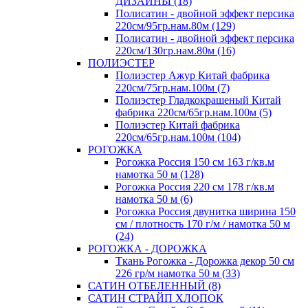
ДИЗАЙНЫ (18)
Полисатин - двойной эффект персика
220см/95гр.нам.80м (129)
Полисатин - двойной эффект персика
220см/130гр.нам.80м (16)
ПОЛИЭСТЕР
Полиэстер Ажур Китай фабрика
220см/75гр.нам.100м (7)
Полиэстер Гладкокрашеный Китай
фабрика 220см/65гр.нам.100м (5)
Полиэстер Китай фабрика
220см/65гр.нам.100м (104)
РОГОЖКА
Рогожка Россия 150 см 163 г/кв.м
намотка 50 м (128)
Рогожка Россия 220 см 178 г/кв.м
намотка 50 м (6)
Рогожка Россия двунитка ширина 150
см / плотность 170 г/м / намотка 50 м
(24)
РОГОЖКА - ДОРОЖКА
Ткань Рогожка - Дорожка декор 50 см
226 гр/м намотка 50 м (33)
САТИН ОТБЕЛЕННЫЙ (8)
САТИН СТРАЙП ХЛОПОК