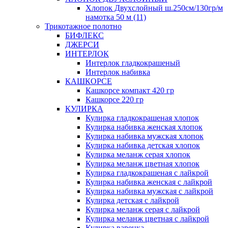
Хлопок Двухслойный ш.250см/130гр/м
намотка 50 м (11)
Трикотажное полотно
БИФЛЕКС
ДЖЕРСИ
ИНТЕРЛОК
Интерлок гладкокрашеный
Интерлок набивка
КАШКОРСЕ
Кашкорсе компакт 420 гр
Кашкорсе 220 гр
КУЛИРКА
Кулирка гладкокрашеная хлопок
Кулирка набивка женская хлопок
Кулирка набивка мужская хлопок
Кулирка набивка детская хлопок
Кулирка меланж серая хлопок
Кулирка меланж цветная хлопок
Кулирка гладкокрашеная с лайкрой
Кулирка набивка женская с лайкрой
Кулирка набивка мужская с лайкрой
Кулирка детская с лайкрой
Кулирка меланж серая с лайкрой
Кулирка меланж цветная с лайкрой
Кулирка варенка