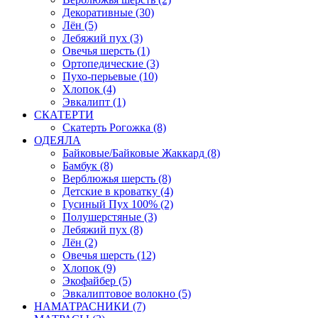
Декоративные (30)
Лён (5)
Лебяжий пух (3)
Овечья шерсть (1)
Ортопедические (3)
Пухо-перьевые (10)
Хлопок (4)
Эвкалипт (1)
СКАТЕРТИ
Скатерть Рогожка (8)
ОДЕЯЛА
Байковые/Байковые Жаккард (8)
Бамбук (8)
Верблюжья шерсть (8)
Детские в кроватку (4)
Гусиный Пух 100% (2)
Полушерстяные (3)
Лебяжий пух (8)
Лён (2)
Овечья шерсть (12)
Хлопок (9)
Экофайбер (5)
Эвкалиптовое волокно (5)
НАМАТРАСНИКИ (7)