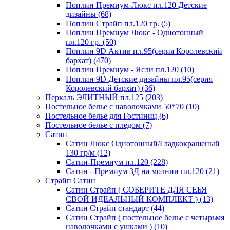
Поплин Премиум-Люкс пл.120 Детские
дизайны (68)
Поплин Страйп пл.120 гр. (5)
Поплин Премиум Люкс - Однотонный
пл.120 гр. (50)
Поплин 9D Актив пл.95(серия Королевский
бархат) (470)
Поплин Премиум - Ясли пл.120 (10)
Поплин 9D Детские дизайны пл.95(серия
Королевский бархат) (36)
Перкаль ЭЛИТНЫЙ пл.125 (203)
Постельное белье с наволочками 50*70 (10)
Постельное белье для Гостиниц (6)
Постельное белье с пледом (7)
Сатин
Сатин Люкс Однотонный/Гладкокрашеный
130 гр/м (12)
Сатин-Премиум пл.120 (228)
Сатин - Премиум 3Д на молнии пл.120 (21)
Страйп Сатин
Сатин Страйп ( СОБЕРИТЕ ДЛЯ СЕБЯ
СВОЙ ИДЕАЛЬНЫЙ КОМПЛЕКТ ) (13)
Сатин Страйп стандарт (44)
Сатин Страйп ( постельное белье с четырьмя
наволочками с ушками ) (10)