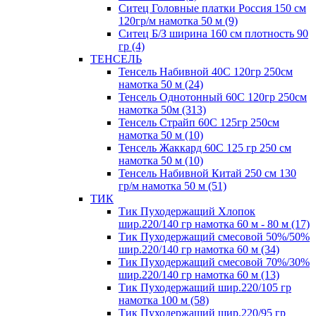
Ситец Головные платки Россия 150 см
120гр/м намотка 50 м (9)
Ситец Б/З ширина 160 см плотность 90
гр (4)
ТЕНСЕЛЬ
Тенсель Набивной 40С 120гр 250см
намотка 50 м (24)
Тенсель Однотонный 60С 120гр 250см
намотка 50м (313)
Тенсель Страйп 60С 125гр 250см
намотка 50 м (10)
Тенсель Жаккард 60С 125 гр 250 см
намотка 50 м (10)
Тенсель Набивной Китай 250 см 130
гр/м намотка 50 м (51)
ТИК
Тик Пуходержащий Хлопок
шир.220/140 гр намотка 60 м - 80 м (17)
Тик Пуходержащий смесовой 50%/50%
шир.220/140 гр намотка 60 м (34)
Тик Пуходержащий смесовой 70%/30%
шир.220/140 гр намотка 60 м (13)
Тик Пуходержащий шир.220/105 гр
намотка 100 м (58)
Тик Пуходержащий шир.220/95 гр