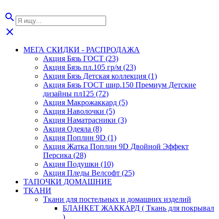
search
close
МЕГА СКИДКИ - РАСПРОДАЖА
Акция Бязь ГОСТ (23)
Акция Бязь пл.105 гр/м (23)
Акция Бязь Детская коллекция (1)
Акция Бязь ГОСТ шир.150 Премиум Детские
дизайны пл125 (72)
Акция Макрожаккард (5)
Акция Наволочки (5)
Акция Наматрасники (3)
Акция Одеяла (8)
Акция Поплин 9D (1)
Акция Жатка Поплин 9D Двойной Эффект
Персика (28)
Акция Подушки (10)
Акция Пледы Велсофт (25)
ТАПОЧКИ ДОМАШНИЕ
ТКАНИ
Ткани для постельных и домашних изделий
БЛАНКЕТ ЖАККАРД ( Ткань для покрывал
)