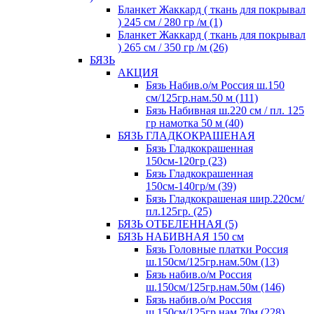
Бланкет Жаккард ( ткань для покрывал
) 245 см / 280 гр /м (1)
Бланкет Жаккард ( ткань для покрывал
) 265 см / 350 гр /м (26)
БЯЗЬ
АКЦИЯ
Бязь Набив.о/м Россия ш.150
см/125гр.нам.50 м (111)
Бязь Набивная ш.220 см / пл. 125
гр намотка 50 м (40)
БЯЗЬ ГЛАДКОКРАШЕНАЯ
Бязь Гладкокрашенная
150см-120гр (23)
Бязь Гладкокрашенная
150см-140гр/м (39)
Бязь Гладкокрашеная шир.220см/
пл.125гр. (25)
БЯЗЬ ОТБЕЛЕННАЯ (5)
БЯЗЬ НАБИВНАЯ 150 см
Бязь Головные платки Россия
ш.150см/125гр.нам.50м (13)
Бязь набив.о/м Россия
ш.150см/125гр.нам.50м (146)
Бязь набив.о/м Россия
ш.150см/125гр.нам.70м (228)