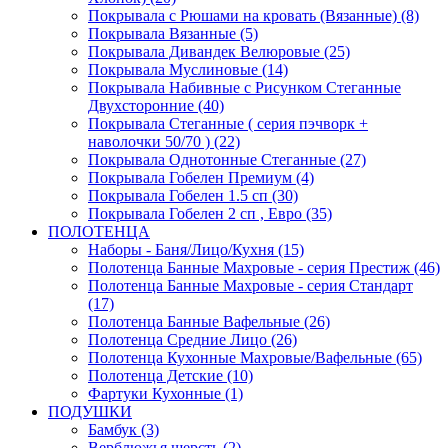
Покрывала с Рюшами на кровать (Вязанные) (8)
Покрывала Вязанные (5)
Покрывала Дивандек Велюровые (25)
Покрывала Муслиновые (14)
Покрывала Набивные с Рисунком Стеганные
Двухсторонние (40)
Покрывала Стеганные ( серия пэчворк +
наволочки 50/70 ) (22)
Покрывала Однотонные Стеганные (27)
Покрывала Гобелен Премиум (4)
Покрывала Гобелен 1.5 сп (30)
Покрывала Гобелен 2 сп , Евро (35)
ПОЛОТЕНЦА
Наборы - Баня/Лицо/Кухня (15)
Полотенца Банные Махровые - серия Престиж (46)
Полотенца Банные Махровые - серия Стандарт
(17)
Полотенца Банные Вафельные (26)
Полотенца Средние Лицо (26)
Полотенца Кухонные Махровые/Вафельные (65)
Полотенца Детские (10)
Фартуки Кухонные (1)
ПОДУШКИ
Бамбук (3)
Верблюжья шерсть (2)