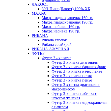
ЛАКОСТ
30/1 Пике (Лакост) 100% ХБ
МАХРА
Махра гладкокрашеная 160 гр.
Махра гладкокрашеная 190 гр.
Махра набивка 160 гр.
Махра набивка 190 гр.
РИБАНА
Рибана хлопок
Рибана с лайкрой
РИБАНА АЖУРНАЯ
ФУТЕР
Футер 3 - х нитка
Футер 3-х нитка диагональ
Футер 3 - х нитка барашек флис
Футер 3 - х нитка начес пенье
Футер 3 - х нитка петля
Футер 3 - х нитка пенье
Футер 3 х нитка диагональ с
макроначесом
Футер 3-х нитка набивка с
начесом женская
Футер 3-х нитка гладкокрашеная
с начесом