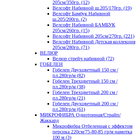
205см/350гр. (12)
Велсофт Набивной ш.205/170гр. (19)
Велсофт Бамбук Набивной
ш.205/200гр. (2)
Велсофт Набивной БАМБУК
205см/260гр. (15)
Велсофт Набивной 205см/270гр. (221)
Велсофт Набивной Детская коллекция
205см/280гр. (71)
ВЕЛЮР
Велюр стрейч набивной (72)
ГОБЕЛЕН
Гобелен Двухцветный 150 см /
пл.280гр/м (82)
Гобелен Трехцветный 150 см /
пл.280гр/м (38)
Гобелен Трехцветный 200 см /
пл.280гр/м (21)
Гобелен Двухцветный 200 см /
пл.280гр/м (61)
МИКРОФИБРА Однотонная/Страйп/
Жаккард
Микрофибра Отбеленная с эффектом
персика 220см/75-80-85 гр/м намотка
100 м (3)