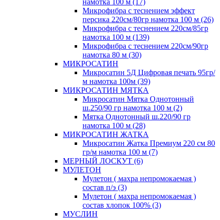
намотка 100 м (17)
Микрофибра с теснением эффект
персика 220см/80гр намотка 100 м (26)
Микрофибра с теснением 220см/85гр
намотка 100 м (139)
Микрофибра с теснением 220см/90гр
намотка 80 м (30)
МИКРОСАТИН
Микросатин 5Д Цифровая печать 95гр/
м намотка 100м (39)
МИКРОСАТИН МЯТКА
Микросатин Мятка Однотонный
ш.250/90 гр намотка 100 м (2)
Мятка Однотонный ш.220/90 гр
намотка 100 м (28)
МИКРОСАТИН ЖАТКА
Микросатин Жатка Премиум 220 см 80
гр/м намотка 100 м (7)
МЕРНЫЙ ЛОСКУТ (6)
МУЛЕТОН
Мулетон ( махра непромокаемая )
состав п/э (3)
Мулетон ( махра непромокаемая )
состав хлопок 100% (3)
МУСЛИН