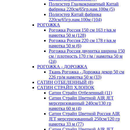
Полиэстер Гладкокрашеный Китай
фабрика 220см/65гр.нам.100м (5)
Полиэстер Китай фабрика
220см/65гр.нам.100м (104)
РОГОЖКА
Рогожка Россия 150 см 163 г/кв.м
намотка 50 м (128)
Рогожка Россия 220 см 178 г/кв.м
намотка 50 м (6)
Рогожка Россия двунитка ширина 150
см / плотность 170 г/м / намотка 50 м
(24)
РОГОЖКА - ДОРОЖКА
Ткань Рогожка - Дорожка декор 50 см
226 гр/м намотка 50 м (33)
САТИН ОТБЕЛЕННЫЙ (8)
САТИН СТРАЙП ХЛОПОК
Сатин Страйп Отбеленный (11)
Сатин Страйп Цветной AIR JET
мерсеризованный 240см/130 гр
намотка 60 м (4)
Сатин Страйп Цветной Россия AIR
JET мерсеризованный 250см/120 гр
намотка 33 м (77)
Сатин Страйп Цветной AIR JET