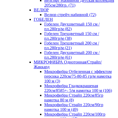
Велсофт Набивной Детская коллекция
205см/280гр. (71)
ВЕЛЮР
Велюр стрейч набивной (72)
ГОБЕЛЕН
Гобелен Двухцветный 150 см /
пл.280гр/м (82)
Гобелен Трехцветный 150 см /
пл.280гр/м (38)
Гобелен Трехцветный 200 см /
пл.280гр/м (21)
Гобелен Двухцветный 200 см /
пл.280гр/м (61)
МИКРОФИБРА Однотонная/Страйп/
Жаккард
Микрофибра Отбеленная с эффектом
персика 220см/75-80-85 гр/м намотка
100 м (3)
Микрофибра Гладкокрашеная
220см/8585+- 5/м намотка 100 м (106)
Микрофибра Страйп 220см/85гр
намотка 80 м (8)
Микрофибра Страйп 220см/90гр
намотка 100 м (49)
Микрофибра Страйп 220см/100гр