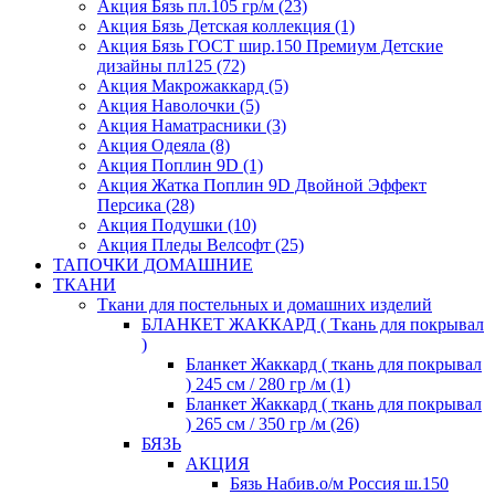
Акция Бязь пл.105 гр/м (23)
Акция Бязь Детская коллекция (1)
Акция Бязь ГОСТ шир.150 Премиум Детские
дизайны пл125 (72)
Акция Макрожаккард (5)
Акция Наволочки (5)
Акция Наматрасники (3)
Акция Одеяла (8)
Акция Поплин 9D (1)
Акция Жатка Поплин 9D Двойной Эффект
Персика (28)
Акция Подушки (10)
Акция Пледы Велсофт (25)
ТАПОЧКИ ДОМАШНИЕ
ТКАНИ
Ткани для постельных и домашних изделий
БЛАНКЕТ ЖАККАРД ( Ткань для покрывал
)
Бланкет Жаккард ( ткань для покрывал
) 245 см / 280 гр /м (1)
Бланкет Жаккард ( ткань для покрывал
) 265 см / 350 гр /м (26)
БЯЗЬ
АКЦИЯ
Бязь Набив.о/м Россия ш.150