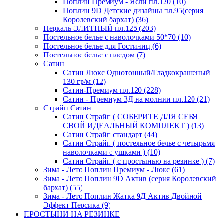
Поплин Премиум - Ясли пл.120 (10)
Поплин 9D Детские дизайны пл.95(серия
Королевский бархат) (36)
Перкаль ЭЛИТНЫЙ пл.125 (203)
Постельное белье с наволочками 50*70 (10)
Постельное белье для Гостиниц (6)
Постельное белье с пледом (7)
Сатин
Сатин Люкс Однотонный/Гладкокрашеный
130 гр/м (12)
Сатин-Премиум пл.120 (228)
Сатин - Премиум 3Д на молнии пл.120 (21)
Страйп Сатин
Сатин Страйп ( СОБЕРИТЕ ДЛЯ СЕБЯ
СВОЙ ИДЕАЛЬНЫЙ КОМПЛЕКТ ) (13)
Сатин Страйп стандарт (44)
Сатин Страйп ( постельное белье с четырьмя
наволочками с ушками ) (10)
Сатин Страйп ( с простынью на резинке ) (7)
Зима - Лето Поплин Премиум - Люкс (61)
Зима - Лето Поплин 9D Актив (серия Королевский
бархат) (55)
Зима - Лето Поплин Жатка 9Д Актив Двойной
Эффект Персика (9)
ПРОСТЫНИ НА РЕЗИНКЕ