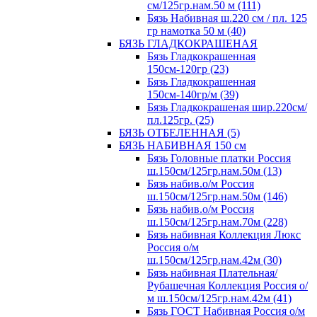
см/125гр.нам.50 м (111)
Бязь Набивная ш.220 см / пл. 125
гр намотка 50 м (40)
БЯЗЬ ГЛАДКОКРАШЕНАЯ
Бязь Гладкокрашенная
150см-120гр (23)
Бязь Гладкокрашенная
150см-140гр/м (39)
Бязь Гладкокрашеная шир.220см/
пл.125гр. (25)
БЯЗЬ ОТБЕЛЕННАЯ (5)
БЯЗЬ НАБИВНАЯ 150 см
Бязь Головные платки Россия
ш.150см/125гр.нам.50м (13)
Бязь набив.о/м Россия
ш.150см/125гр.нам.50м (146)
Бязь набив.о/м Россия
ш.150см/125гр.нам.70м (228)
Бязь набивная Коллекция Люкс
Россия о/м
ш.150см/125гр.нам.42м (30)
Бязь набивная Плательная/
Рубашечная Коллекция Россия о/
м ш.150см/125гр.нам.42м (41)
Бязь ГОСТ Набивная Россия о/м