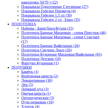
наволочки 50/70 ) (22)
Покрывала Однотонные Стеганные (27)
Покрывала Гобелен Премиум (4)
Покрывала Гобелен 1.5 сп (30)
Покрывала Гобелен 2 сп , Евро (35)
ПОЛОТЕНЦА
Наборы - Баня/Лицо/Кухня (15)
Полотенца Банные Махровые - серия Престиж (46)
Полотенца Банные Махровые - серия Стандарт
(17)
Полотенца Банные Вафельные (26)
Полотенца Средние Лицо (26)
Полотенца Кухонные Махровые/Вафельные (65)
Полотенца Детские (10)
Фартуки Кухонные (1)
ПОДУШКИ
Бамбук (3)
Верблюжья шерсть (2)
Декоративные (30)
Лён (5)
Лебяжий пух (3)
Овечья шерсть (1)
Ортопедические (3)
Пухо-перьевые (10)
Хлопок (4)